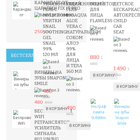
КАРАНДАШ ОТ
УВЛАЖНЯЮЩИЙ
УВЛАЖНЯЮЩИЙ
ЭПИЛЯТОР
ДЕТСКОЕ
ЦАРАПИН FIX IT PRO
ГЕЛЬ С
ГЕЛЬ
ДЛЯ
БЕСКАРКА
МУЦИНОМ
BIOAQUA
ЛИЦА
АВТОКРЕС
УЛИТКИ
ALOE
FLAWLESS
CHILD
SNAIL
VERA С
CAR
250
SOOTHING
НАТУРАЛЬНЫМ
SEAT
490
GEL
СОКОМ
SNAIL
АЛОЭ
99%
99%
120 МЛ
ДЛЯ
БЕСТСЕЛЛЕРЫ
880
1
ЛИЦА
080
И ТЕЛА
1 490
1
160 МЛ
ВИНИРЫ НА
990
ЗУБЫ SNAPON
SMILE
480
690
480
800
490
БЕСПРОВОДНОЙ
690
WIFI
РЕТРАНСЛЯТОР
УСИЛИТЕЛЬ
СИГНАЛА
802.11N/B/G