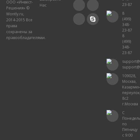
ООО «Инвест-
23-87
Нас
Решения» ©
8
Wontly.ru,
(499)
2014-2015 Все
348-
права
23-87
сохранены за
8
правообладателями.
(499)
348-
23-87
support@
support@
109028,
Москва,
Казарме
переулок
8с2
г.Москва
С
Понедел
по
Пятницу
с 9:00