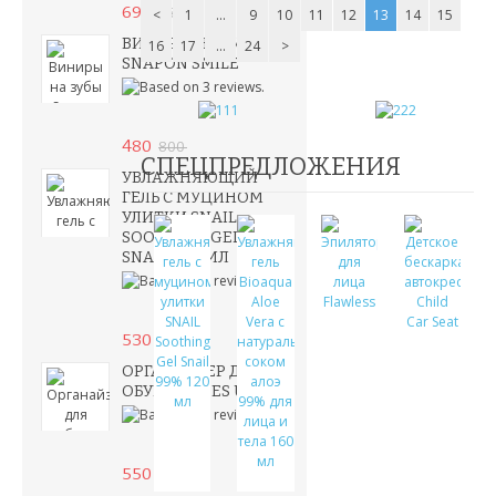
690
<
950
1
...
9
10
11
12
13
14
15
ВИНИРЫ НА ЗУБЫ
16
17
...
24
>
SNAPON SMILE
480
800
СПЕЦПРЕДЛОЖЕНИЯ
УВЛАЖНЯЮЩИЙ
ГЕЛЬ С МУЦИНОМ
УЛИТКИ SNAIL
SOOTHING GEL
SNAIL 260 МЛ
530
750
ОРГАНАЙЗЕР ДЛЯ
ОБУВИ SHOES UNDER
550
750