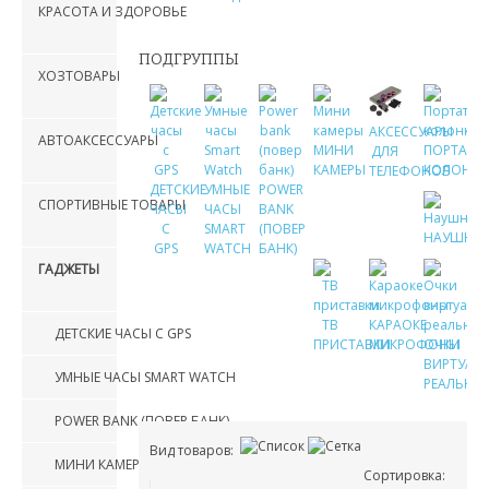
КРАСОТА И ЗДОРОВЬЕ
ПОДГРУППЫ
ХОЗТОВАРЫ
АКСЕССУАРЫ
АВТОАКСЕССУАРЫ
МИНИ
ПОРТАТИ
ДЛЯ
КАМЕРЫ
КОЛОНКИ
ТЕЛЕФОНОВ
ДЕТСКИЕ
УМНЫЕ
POWER
СПОРТИВНЫЕ ТОВАРЫ
ЧАСЫ
ЧАСЫ
BANK
С
SMART
(ПОВЕР
НАУШНИ
GPS
WATCH
БАНК)
ГАДЖЕТЫ
ТВ
КАРАОКЕ
ДЕТСКИЕ ЧАСЫ С GPS
ПРИСТАВКИ
МИКРОФОНЫ
ОЧКИ
ВИРТУАЛ
УМНЫЕ ЧАСЫ SMART WATCH
РЕАЛЬНО
POWER BANK (ПОВЕР БАНК)
Вид товаров:
МИНИ КАМЕРЫ
Сортировка: