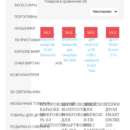
Товаров в сравнении (0)
АКСЕССУАРЫ ДЛЯ ТЕЛЕФОНОВ
ПОРТАТИВНЫЕ КОЛОНКИ
НАУШНИКИ
SALE
SALE
SALE
SALE
ТВ ПРИСТАВКИ
КАРАОКЕ МИКРОФОНЫ
ОЧКИ ВИРТУАЛЬНОЙ РЕАЛЬНОСТИ
КОЖГАЛАНТЕРЕЯ
3D СВЕТИЛЬНИКИ
НЕОБЫЧНЫЕ ТОВАРЫ!!!
БЕСПРОВОДНОЙ
БЕСПРОВОДНОЙ
ЭНДОСКОП
СЕЛФИ
КАРАОКЕ
BLUETOOTH
ДЛЯ
ДРОН
МИКРОФОН
МИКРОФОН
ANDROID
SMART
ТОВАРЫ ДЛЯ ДЕТЕЙ
YS-63
ДЛЯ
И ПК
DRONE
BLUETOOTH
СМАРТФОНОВ
USB С
Z10
ПОДАРКИ И СУВЕНИРЫ
Бренд:
Бренд: