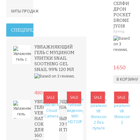
СЕЛФИ
ДРОН
ХИТЫ ПРОДАЖ
POCKET
DRONE
JY018
СПЕЦПРЕДЛОЖЕНИЯ
Бренд:
УВЛАЖНЯЮЩИЙ
ГЕЛЬ С МУЦИНОМ
УЛИТКИ SNAIL
SOOTHING GEL
1 650
SNAIL 99% 120 МЛ
480
690
SALE
SALE
SALE
SALE
УВЛАЖНЯЮЩИЙ
ГЕЛЬ BIOAQUA ALOE
VERA С
НАТУРАЛЬНЫМ
СОКОМ АЛОЭ 99%
ДЛЯ ЛИЦА И ТЕЛА
160 МЛ