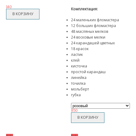
КОРРЕКТИРУЮЩЕЕ БЕЛЬЕ
140
Комплектация:
СРЕДСТВА ДЛЯ ПОХУДЕНИЯ
24 маленьких фломастера
12 больших фломастера
48 масляных мелков
ТРЕНАЖЕРЫ
24 восковые мелки
24 карандашей цветных
ХОЗТОВАРЫ
18 красок
ластик
ЗОНТЫ
клей
кисточка
простой карандаш
ТОВАРЫ ДЛЯ КУХНИ
линейка
точилка
ТЕРМОСЫ
мольберт
губка
ТЕРМОКРУЖКИ
850
ТОВАРЫ ДЛЯ САДА
ОСВЕЩЕНИЕ