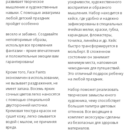
развивает творческое
усидчивости, художественного
МИЦЕЛЛЯРНАЯ ВОДА
мышление и художественные
восприятия и образного
навыки. С помощью аквагрима
мышления. Набор находится в
ПЕНКИ ДЛЯ УМЫВАНИЯ
любой детский праздник
кейсе, где удобно и надежно
пройдет особенно
зафиксированы в специальных
ячейках мелки, краски, губка,
СЫВОРОТКА ДЛЯ ЛИЦА
весело и забавно. Создавайте
карандаши, фломастеры,
неповторимые образы,
точилка, линейка и др. Кейс
ЗЕРКАЛО С LED ПОДСВЕТКОЙ
используя все проявления
быстро трансформируется в
фантазии – яркие впечатления
мольберт. В сложенном
и положительные эмоции вам
КРЕМ ДЛЯ ЛИЦА
состоянии он занимает
гарантированы!
минимум места, напоминая
чемоданчик для путешествий.
КОСМЕТИКА BIOAQUA
Кроме того, Face Paints
Это отличный подарок ребенку
экономичен в использовании,
на любой праздник.
УХОД ЗА РУКАМИ И НОГАМИ
не вызывает раздражения, не
имеет запаха. Восемь ярких
Набор поможет реализовать
сочных цветов легко наносятся
творческие замыслы юного
УХОД ЗА ТЕЛОМ
с помощью специальной
художника, чему способствует
двусторонней кисточки.
большая палитра цветовых
СРЕДСТВА ДЛЯ ДЕПИЛЯЦИИ И ЭПИЛЯЦИИ
Кремовая текстура красок не
оттенков. Все входящие в
сушит кожу, легко смывается
комплект аксессуары сделаны
водой с мылом, не причиняя
МАССАЖЕРЫ
из безопасных для здоровья
вреда.
материалов.