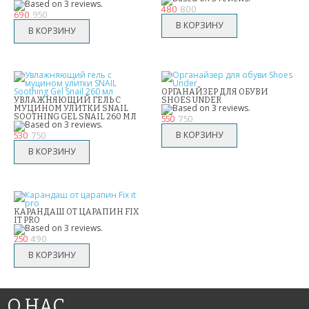
480
800
690
950
КАРАОКЕ МИКРОФОНЫ
ОЧКИ ВИРТУАЛЬНОЙ РЕАЛЬНОСТИ
КОЖГАЛАНТЕРЕЯ
ОРГАНАЙЗЕР ДЛЯ ОБУВИ
УВЛАЖНЯЮЩИЙ ГЕЛЬ С
SHOES UNDER
МУЦИНОМ УЛИТКИ SNAIL
ДЛЯ МУЖЧИН
SOOTHING GEL SNAIL 260 МЛ
550
750
530
750
ДЛЯ ДЕВУШЕК
3D СВЕТИЛЬНИКИ
НЕОБЫЧНЫЕ ТОВАРЫ!!!
КАРАНДАШ ОТ ЦАРАПИН FIX
IT PRO
ТОВАРЫ ДЛЯ ДЕТЕЙ
250
490
ПОДАРКИ И СУВЕНИРЫ
ПОДАРКИ ДЛЯ ДЕВУШЕК
О НАС