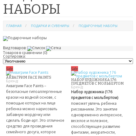
НАБОРЫ
УХОД ЗА ВОЛОСАМИ
УХОД ЗА ЛИЦОМ
ГЛАВНАЯ
ПОДАРКИ И СУВЕНИРЫ
ПОДАРОЧНЫЕ НАБОРЫ
ПАТЧИ
КОСМЕТИЧЕКСКИЕ МАСКИ
Вид товаров:
Товаров в сравнении (0)
Сортировка:
КОРЕЙСКАЯ КОСМЕТИКА
Sale
Sale
КОСМЕТИЧКИ
АКВАГРИМ FACE PAINTS
НАБОР ХУДОЖНИКА 176
Бренд:
ПРЕДМЕТОВ С МОЛЬБЕРТОМ
Аквагрим Face Paints –
МАСКИ ОТ ЧЕРНЫХ ТОЧЕК
Бренд:
безопасные гипоаллергенные
Набор художника (176
краски на водной основе, с
предметов с мольбертом)
ПУЗЫРЬКОВЫЕ МАСКИ
помощью которых на лице
поможет увлечь ребенка
ребенка можно нарисовать
рисованием. Это занятие
ТКАНЕВЫЕ МАСКИ
забавную мордочку или
одновременно интересное,
сделать боди-арт. Это отличное
веселое и полезное,
средство для проведения
способствующее развитию
СКРАБЫ
семейного досуга, которое
фантазии, аккуратности,