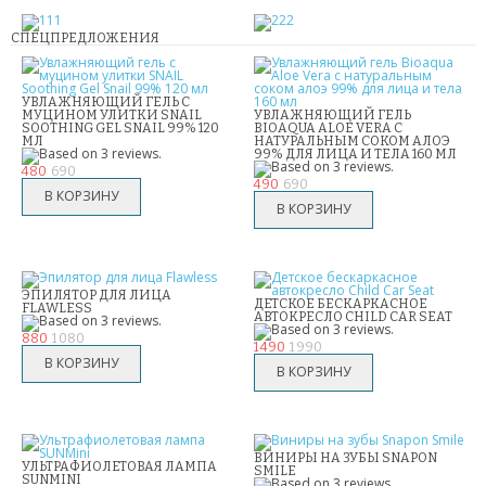
НАДУВНЫЕ МАТРАСЫ И КРУГИ
СПЕЦПРЕДЛОЖЕНИЯ
ГАДЖЕТЫ
УВЛАЖНЯЮЩИЙ ГЕЛЬ С
МУЦИНОМ УЛИТКИ SNAIL
УВЛАЖНЯЮЩИЙ ГЕЛЬ
ДЕТСКИЕ ЧАСЫ С GPS
SOOTHING GEL SNAIL 99% 120
BIOAQUA ALOE VERA С
МЛ
НАТУРАЛЬНЫМ СОКОМ АЛОЭ
99% ДЛЯ ЛИЦА И ТЕЛА 160 МЛ
УМНЫЕ ЧАСЫ SMART WATCH
480
690
490
690
POWER BANK (ПОВЕР БАНК)
МИНИ КАМЕРЫ
ЭПИЛЯТОР ДЛЯ ЛИЦА
ДЕТСКОЕ БЕСКАРКАСНОЕ
FLAWLESS
АКСЕССУАРЫ ДЛЯ ТЕЛЕФОНОВ
АВТОКРЕСЛО CHILD CAR SEAT
880
1 080
1 490
1 990
ПОРТАТИВНЫЕ КОЛОНКИ
НАУШНИКИ
ВИНИРЫ НА ЗУБЫ SNAPON
ТВ ПРИСТАВКИ
УЛЬТРАФИОЛЕТОВАЯ ЛАМПА
SMILE
SUNMINI