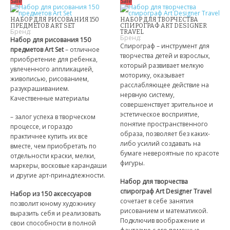
Sale
Sale
ОХЛАЖДАЮЩИЕ СТАКАНЫ
НАБОР ДЛЯ РИСОВАНИЯ 150
НАБОР ДЛЯ ТВОРЧЕСТВА
ПРЕДМЕТОВ ART SET
СПИРОГРАФ ART DESIGNER
Бренд:
TRAVEL
ШЛАНГИ XHOSE
Бренд:
Набор для рисования 150
Спирограф – инструмент для
предметов Art Set
– отличное
творчества детей и взрослых,
БУТЫЛКИ ДЛЯ ВОДЫ
приобретение для ребенка,
который развивает мелкую
увлеченного аппликацией,
моторику, оказывает
живописью, рисованием,
ЛАНЧ БОКСЫ ДЛЯ ЕДЫ
расслабляющее действие на
разукрашиванием.
нервную систему,
Качественные материалы
ДОЗАТОРЫ
совершенствует зрительное и
эстетическое восприятие,
– залог успеха в творческом
понятие пространственного
ШЕЙКЕРЫ
процессе, и гораздо
образа, позволяет без каких-
практичнее купить их все
либо усилий создавать на
вместе, чем приобретать по
КОНДИЦИОНЕРЫ И ВЕНТИЛЯТОРЫ
бумаге невероятные по красоте
отдельности краски, мелки,
фигуры.
маркеры, восковые карандаши
АВТОАКСЕССУАРЫ
и другие арт-принадлежности.
Набор для творчества
спирограф Art Designer Travel
Набор из 150 аксессуаров
АВТОЭЛЕКТРОНИКА
сочетает в себе занятия
позволит юному художнику
рисованием и математикой.
выразить себя и реализовать
ВИДЕОРЕГИСТРАТОРЫ
Подключив воображение и
свои способности в полной