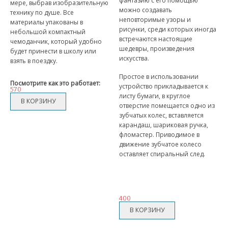
фантазию с его помощью
мере, выбрав изобразительную
можно создавать
АНТИБЛИКОВЫЕ ОЧКИ
технику по душе. Все
неповторимые узоры и
материалы упакованы в
рисунки, среди которых иногда
небольшой компактный
АНТИДОЖДЬ
встречаются настоящие
чемоданчик, который удобно
шедевры, произведения
будет принести в школу или
ДЕРЖАТЕЛИ ДЛЯ ТЕЛЕФОНОВ
искусства.
взять в поездку.
Простое в использовании
СПОРТИВНЫЕ ТОВАРЫ
Посмотрите как это работает:
устройство прикладывается к
570
листу бумаги, в круглое
ТОВАРЫ ДЛЯ ТУРИЗМА
отверстие помещается одно из
зубчатых колес, вставляется
карандаш, шариковая ручка,
ТРЕНИРОВОЧНЫЕ МАСКИ
фломастер. Приводимое в
движение зубчатое колесо
ТОВАРЫ ДЛЯ ФИТНЕСА
оставляет спиральный след.
ТОВАРЫ ДЛЯ ТРЕНИРОВОК
ТОВАРЫ ДЛЯ ПЛЯЖА
400
НАДУВНОЙ ДИВАН ЛАМЗАК