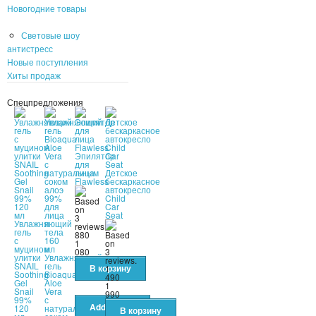
Новогодние товары
Световые шоу
антистресс
Новые поступления
Хиты продаж
Спецпредложения
Эпилятор
для
лица
Детское
Flawless
бескаркасное
автокресло
Child
Car
Seat
Увлажняющий
гель
880
с
1
муцином
080
улитки
Увлажняющий
SNAIL
гель
1
Soothing
Bioaqua
490
Gel
Aloe
1
Snail
Vera
990
99%
с
120
натуральным