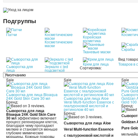
Подгруппы
Патчи
Косметич
Корейская
косметика
Косметичекские
маски
Скрабы
Тканевые маски
Вид товаро
Крем для лица
Товаров в 
Сыворотка для
Зеркало с led
Сортировка:
лица
подсветкой
Sale
Sale
Sale
Сыворотка для лица Bioaqua
Сыворотк
24K Gold Skin Care 30 мл
Сыворотка для лица Aloe
Goldzan 
Бренд:
Veral Multi-function Essence с
Gold 100
гиалуроновой кислотой и
Бренд:
ретинолом 40 мл
Сыворотка для лица
Бренд:
Bioaqua 24K Gold Skin Care
Сыворот
30 мл
эффективно включает
процесс регенерации клеток,
Goldzan 
Сыворотка для лица Aloe
благодаря чему пропадают
Pure Gol
мелкие и становятся меньше
Veral Multi-function Essence
глубокие мимические
мельчай
с гиалуроновой кислотой и
морщины. Кожные покровы