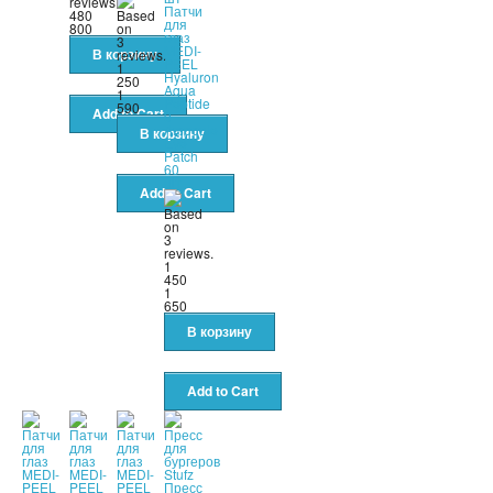
Патчи
480
для
800
глаз
MEDI-
PEEL
1
Hyaluron
250
Aqua
1
Peptide
590
9
Ampoule
Eye
Patch
60
шт
1
450
1
650
Пресс