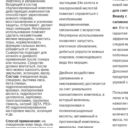
лифтингу и увлажнению.
частицами 24к золота и
Входящий в состав
кожей яв
сбалансированный комплекс
гиалуроновой кислотой
для снят
действующих компонентов
помогает справляться с
способствует укреплению
Beauty с
кожного покрова,
неизбежными
восстановлению и усилению
силиконо
видоизменениями,
защиты, отбеливает, делает
мл
. Его 
лицо сияющим. Регулярное
связанными с возрастом.
использование поможет
гарантия
сделать незаметными
Регулярное использование
мелкие морщины, очистить
эффектив
позволяет запустить
поры, нормализовать
следов м
функцию сальных желез,
клеточное обновление,
избавиться от акне.
не возни
добиться упругости кожных
Сыворотка подходит для
побочных
ночного и дневного
покровов, помолодевшего
применения после тонера
пересуши
вида без морщин.
или лосьона. Средство
шелушен
должно впитаться, после
чего можно наносить крем,
Дополнит
Двойное воздействие
эмульсию, эссенцию, маску.
Состав:
очищенная вода,
предупр
(увлажнение и
глицерин, вытяжка овса,
угревой 
бета-глюкан,
омолаживание) достигается
гидрогенизированный
за счет уникального
крахмал, гиалуроновая
Пользова
кислота, гидроксиэтил
наноактивного комплекса, в
целлюлоза, карбомер,
легко и п
который включены
триэтаноламин, пропилен
нажатии 
гликоль, натрий ЭДТА, PEG -
гиалуроновая и
40 гидрогенизированное
появляет
касторовое масло, эссенция
полиненасыщенные
и др.
количест
кислоты, витаминный и
мусса, п
Способ применения:
на
протеиновый комплексы,
очищенную кожу лица, после
которого 
минералы, пчелиное
применения тонера/лосьона