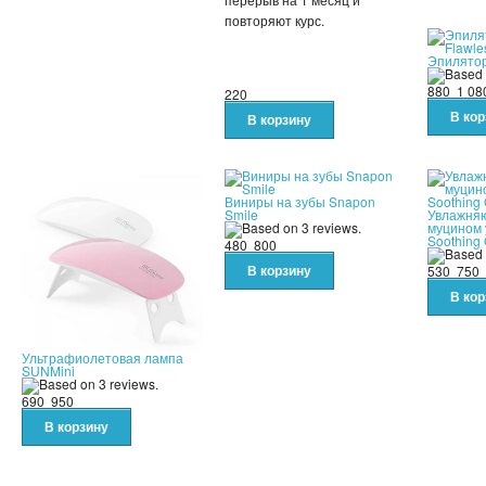
повторяют курс.
Эпилятор
880
1 08
220
Виниры на зубы Snapon
Smile
Увлажняю
муцином 
Soothing 
480
800
530
750
Ультрафиолетовая лампа
SUNMini
690
950