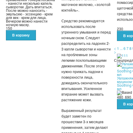
помассир
- нанести несколько капель
маточное молочко, «золотой
сыворотки. Дать впитаться.
щеточкой
коктейль».
После можно наносить -
средства
эмульсию - эссенцию - крем
для век - крем для лица.
использо
Средство рекомендуется
Вечером можно нанести
ночную маску.
использовать после
150
230
утреннего умывания и перед
ночным сном. Следует
распределить на ладонях 2-
<
1
...
6
7
8
3 капли сыворотки и нанести
>
на проблемные зоны
легкими похлопывающими
Спецпред
движениями. После этого
нужно прижать ладони к
поверхности лица,
Увлажняю
муцином 
дожидаясь окончательного
Soothing 
впитывания. Усиленное
мл
втирание может вызвать
480
690
растяжение кожи.
Выраженный результат
будет заметен по
прошествии 3-х месяцев
применения, затем делают
перерыв на 1 месяц и