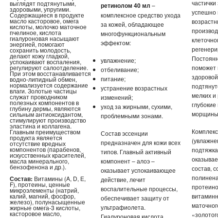
частички
выглядят подтянутыми,
ретинолом 40 мл
–
здоровыми, упругими.
успешно 
Содержащиеся в продукте
комплексное средство ухода
масло касторовое, омега
возрастн
за кожей, обладающее
кислоты, молочко маточное
производ
пчелиное, кислота
многофункциональным
гиалуроновая насыщают
клеточно
эффектом:
энергией, помогают
регенери
сохранить молодость,
делают кожу гладкой,
Постоян
увлажнение;
успокаивают воспаления,
регулируют салоотделение.
поможет 
отбеливание;
При этом восстанавливается
здоровой,
питание;
водно-липидный обмен,
нормализуется содержание
подтянут
устранение возрастных
влаги. Золотые частицы
мелких и
служат проводником
изменений;
полезных компонентов в
глубокие
уход за жирными, сухими,
глубину дермы, являются
морщины
сильным антиоксидантом,
проблемными зонами.
стимулируют производство
эластина и коллагена.
Комплекс
Главным преимуществом
Состав эссенции
продукта является
(увлажне
предназначен для кожи всех
отсутствие вредных
компонентов (парабенов,
подтяжка
типов. Главный активный
искусственных красителей,
оказывае
масла минерального,
компонент – алоэ –
бензофенона и др.).
состав, 
оказывает успокаивающее
полинена
Состав:
Витамины (A, D, Е,
действие, лечит
F), протеины, ценные
протеино
воспалительные процессы,
микроэлементы (натрий,
калий, магний, фосфор,
витаминн
обеспечивает защиту от
железо), полунасыщенные
маточног
ультрафиолета.
жирные омега-3 кислоты,
касторовое масло,
«золотог
Гиалуроновая кислота