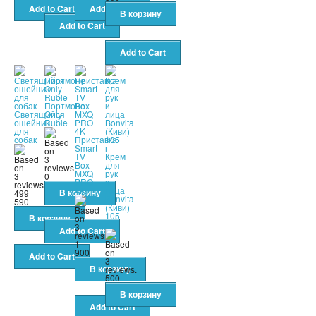
Портмоне
Светящийся
Only
ошейник
Ruble
для
собак
Приставка
Smart
TV
Крем
Box
для
MXQ
рук
0
PRO
и
4K
лица
499
Bonvita
590
(Киви)
105
г
1
900
500