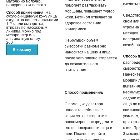
маточкино молочко,
кислоты 
гиалуроновая кислота.
помогает разглаживать
морщины, повышает тургор
Способ применения:
На
Средство
сухую очищенную кожу лица
кожи. Ретинол отвечает за
аккуратно нанести пальцами
сном или
здоровое состояние
1-2 капли сыворотки,
утром на
втирать по массажным
эпидермиса.
линиям. Можно под
месяцев.
мезороллер или
альгинатную маску.
перерыва
Небольшой объем
200
возобнови
сыворотки равномерно
наносится на шею и лицо,
Способ 
после чего плавно втирается
распреде
до окончательного
сыворотк
впитывания.
Нанесите
морщин л
вбивания
нескольк
Способ применения:
ладони к
C помощью дозатора
лица до 
нанесите небольшое
впитыван
количество сыворотки и
усилием,
равномерно распределите
привести
его по поверхности лица и
кожи. Пр
шеи. Плавно втирайте
3 месяце
сыворотку до полного
перерыва