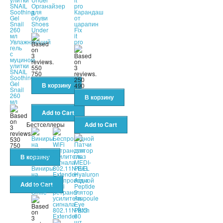
Органайзер
для
Карандаш
обуви
от
Shoes
царапин
Under
Fix
it
Увлажняющий
pro
гель
с
муцином
улитки
550
SNAIL
750
Soothing
250
Gel
490
Snail
260
мл
Бестселлеры
530
750
Виниры
на
зубы
Беспроводной
Snapon
WiFi
Smile
ретранслятор
усилитель
сигнала
802.11N/B/G
Extender