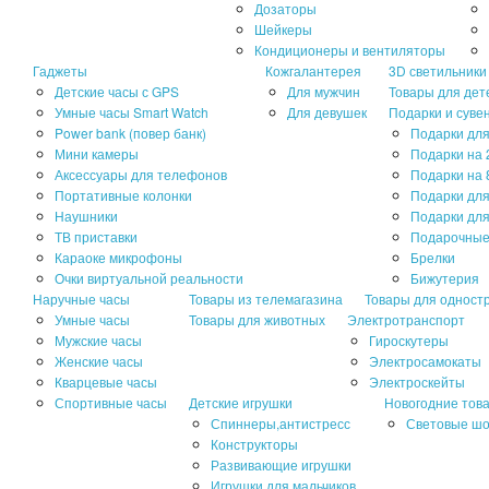
Дозаторы
Шейкеры
Кондиционеры и вентиляторы
Гаджеты
Кожгалантерея
3D светильники
Детские часы с GPS
Для мужчин
Товары для дет
Умные часы Smart Watch
Для девушек
Подарки и суве
Power bank (повер банк)
Подарки для
Мини камеры
Подарки на 
Аксессуары для телефонов
Подарки на 
Портативные колонки
Подарки дл
Наушники
Подарки для
ТВ приставки
Подарочные
Караоке микрофоны
Брелки
Очки виртуальной реальности
Бижутерия
Наручные часы
Товары из телемагазина
Товары для одност
Умные часы
Товары для животных
Электротранспорт
Мужские часы
Гироскутеры
Женские часы
Электросамокаты
Кварцевые часы
Электроскейты
Спортивные часы
Детские игрушки
Новогодние тов
Спиннеры,антистресс
Световые ш
Конструкторы
Развивающие игрушки
Игрушки для мальчиков