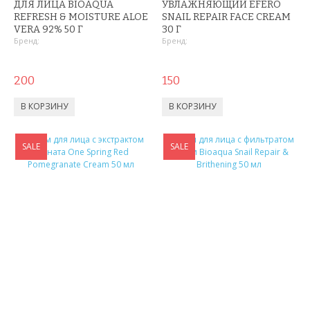
ШЛАНГИ XHOSE
ДЛЯ ЛИЦА BIOAQUA
УВЛАЖНЯЮЩИЙ EFERO
REFRESH & MOISTURE ALOE
SNAIL REPAIR FACE CREAM
VERA 92% 50 Г
30 Г
БУТЫЛКИ ДЛЯ ВОДЫ
Бренд:
Бренд:
ЛАНЧ БОКСЫ ДЛЯ ЕДЫ
200
150
ДОЗАТОРЫ
ШЕЙКЕРЫ
SALE
SALE
КОНДИЦИОНЕРЫ И ВЕНТИЛЯТОРЫ
АВТОАКСЕССУАРЫ
АВТОЭЛЕКТРОНИКА
ВИДЕОРЕГИСТРАТОРЫ
АНТИБЛИКОВЫЕ ОЧКИ