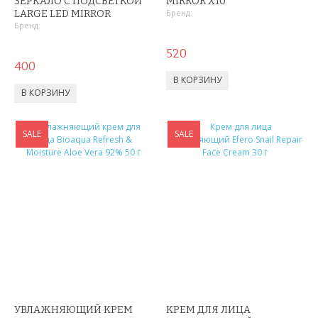
ЗЕРКАЛО С ПОДСВЕТКОЙ
MIRROR X10
СРЕДСТВА ДЛЯ ПОХУДЕНИЯ
Бренд:
LARGE LED MIRROR
Бренд:
ТРЕНАЖЕРЫ
520
400
ХОЗТОВАРЫ
ЗОНТЫ
ТОВАРЫ ДЛЯ КУХНИ
SALE
SALE
ТЕРМОСЫ
ТЕРМОКРУЖКИ
ТОВАРЫ ДЛЯ САДА
ОСВЕЩЕНИЕ
ОХЛАЖДАЮЩИЕ СТАКАНЫ
УВЛАЖНЯЮЩИЙ КРЕМ
КРЕМ ДЛЯ ЛИЦА