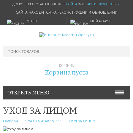
ДОБРО ПОЖАЛОВАТЬ! ВЫ МОЖЕТЕ
ВОЙТИ
ИЛИ
ЗАРЕГИСТРИРОВАТЬСЯ
.
САЙТА НАХОДИТСЯ НА РЕКОНСТРУКЦИИ И ОБНОВЛЕНИИ
МЕНЮ
МОЙ АККАУНТ
КОРЗИНА
Корзина пуста
ОТКРЫТЬ МЕНЮ
КРАСОТА И ЗДОРОВЬЕ
УХОД ЗА ЛИЦОМ
УХОД ЗА ВОЛОСАМИ
ГЛАВНАЯ
КРАСОТА И ЗДОРОВЬЕ
УХОД ЗА ЛИЦОМ
УХОД ЗА ЛИЦОМ