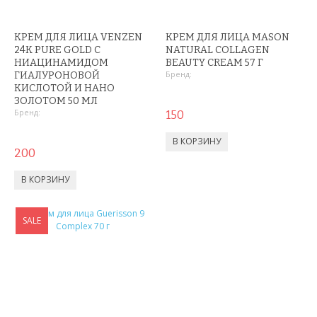
ГАДЖЕТЫ
КРЕМ ДЛЯ ЛИЦА VENZEN
КРЕМ ДЛЯ ЛИЦА MASON
ДЕТСКИЕ ЧАСЫ С GPS
24К PURE GOLD С
NATURAL COLLAGEN
НИАЦИНАМИДОМ
BEAUTY CREAM 57 Г
УМНЫЕ ЧАСЫ SMART WATCH
Бренд:
ГИАЛУРОНОВОЙ
КИСЛОТОЙ И НАНО
ЗОЛОТОМ 50 МЛ
POWER BANK (ПОВЕР БАНК)
Бренд:
150
МИНИ КАМЕРЫ
200
АКСЕССУАРЫ ДЛЯ ТЕЛЕФОНОВ
ПОРТАТИВНЫЕ КОЛОНКИ
SALE
НАУШНИКИ
ТВ ПРИСТАВКИ
КАРАОКЕ МИКРОФОНЫ