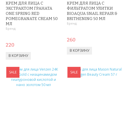
АНТИДОЖДЬ
КРЕМ ДЛЯ ЛИЦА С
КРЕМ ДЛЯ ЛИЦА С
ЭКСТРАКТОМ ГРАНАТА
ФИЛЬТРАТОМ УЛИТКИ
ONE SPRING RED
BIOAQUA SNAIL REPAIR &
ДЕРЖАТЕЛИ ДЛЯ ТЕЛЕФОНОВ
POMEGRANATE CREAM 50
BRITHENING 50 МЛ
Бренд:
МЛ
СПОРТИВНЫЕ ТОВАРЫ
Бренд:
260
ТОВАРЫ ДЛЯ ТУРИЗМА
220
ТРЕНИРОВОЧНЫЕ МАСКИ
ТОВАРЫ ДЛЯ ФИТНЕСА
SALE
SALE
ТОВАРЫ ДЛЯ ТРЕНИРОВОК
ТОВАРЫ ДЛЯ ПЛЯЖА
НАДУВНОЙ ДИВАН ЛАМЗАК
НАДУВНЫЕ МАТРАСЫ И КРУГИ