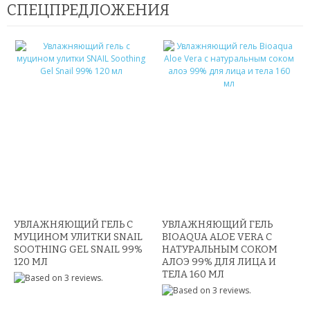
СПЕЦПРЕДЛОЖЕНИЯ
ПОДАРКИ НА 8 МАРТА
ПОДАРКИ ДЛЯ МУЖЧИН
ПОДАРКИ ДЛЯ ДЕТЕЙ
ПОДАРОЧНЫЕ НАБОРЫ
БРЕЛКИ
БИЖУТЕРИЯ
НАРУЧНЫЕ ЧАСЫ
УВЛАЖНЯЮЩИЙ ГЕЛЬ С
УВЛАЖНЯЮЩИЙ ГЕЛЬ
УМНЫЕ ЧАСЫ
МУЦИНОМ УЛИТКИ SNAIL
BIOAQUA ALOE VERA С
SOOTHING GEL SNAIL 99%
НАТУРАЛЬНЫМ СОКОМ
МУЖСКИЕ ЧАСЫ
120 МЛ
АЛОЭ 99% ДЛЯ ЛИЦА И
ТЕЛА 160 МЛ
ЖЕНСКИЕ ЧАСЫ