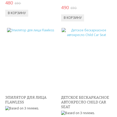
480
КВАРЦЕВЫЕ ЧАСЫ
690
490
690
СПОРТИВНЫЕ ЧАСЫ
ТОВАРЫ ИЗ ТЕЛЕМАГАЗИНА
ТОВАРЫ ДЛЯ ОДНОСТРАНИЧНИКОВ
ТОВАРЫ ДЛЯ ЖИВОТНЫХ
ЭЛЕКТРОТРАНСПОРТ
ГИРОСКУТЕРЫ
ЭЛЕКТРОСАМОКАТЫ
ЭПИЛЯТОР ДЛЯ ЛИЦА
ДЕТСКОЕ БЕСКАРКАСНОЕ
ЭЛЕКТРОСКЕЙТЫ
FLAWLESS
АВТОКРЕСЛО CHILD CAR
SEAT
ДЕТСКИЕ ИГРУШКИ