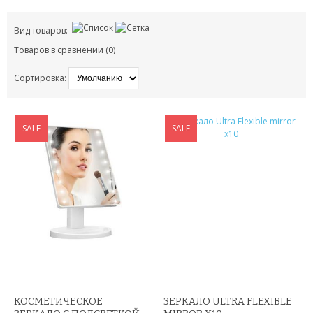
ПЕНКИ ДЛЯ УМЫВАНИЯ
Вид товаров:
СЫВОРОТКА ДЛЯ ЛИЦА
Товаров в сравнении (0)
ЗЕРКАЛО С LED ПОДСВЕТКОЙ
Сортировка:
КРЕМ ДЛЯ ЛИЦА
КОСМЕТИКА BIOAQUA
SALE
SALE
УХОД ЗА РУКАМИ И НОГАМИ
УХОД ЗА ТЕЛОМ
СРЕДСТВА ДЛЯ ДЕПИЛЯЦИИ И ЭПИЛЯЦИИ
МАССАЖЕРЫ
КОРРЕКТИРУЮЩЕЕ БЕЛЬЕ
КОСМЕТИЧЕСКОЕ
ЗЕРКАЛО ULTRA FLEXIBLE