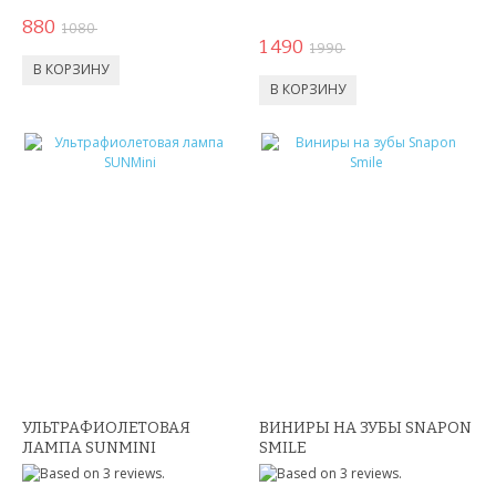
СПИННЕРЫ,АНТИСТРЕСС
880
1 080
1 490
1 990
КОНСТРУКТОРЫ
РАЗВИВАЮЩИЕ ИГРУШКИ
ИГРУШКИ ДЛЯ МАЛЬЧИКОВ
ИНТЕРАКТИВНЫЕ ИГРУШКИ
ИНТЕРАКТИВНЫЕ КОПИЛКИ
ИГРУШКИ ДЛЯ ДЕВОЧЕК
СПИННЕРЫ
НОВОГОДНИЕ ТОВАРЫ
УЛЬТРАФИОЛЕТОВАЯ
ВИНИРЫ НА ЗУБЫ SNAPON
ЛАМПА SUNMINI
SMILE
СВЕТОВЫЕ ШОУ