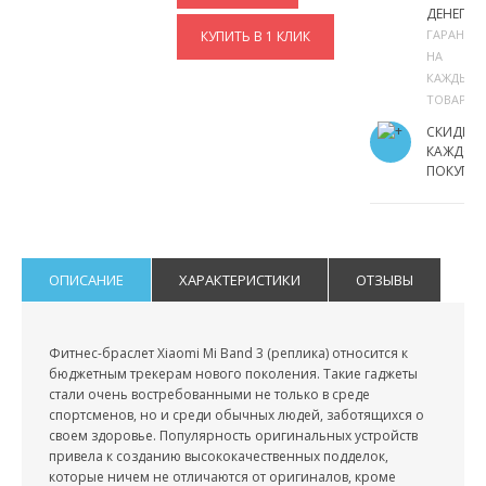
ДЕНЕГ
ГАРАНТИ
КУПИТЬ В 1 КЛИК
НА
КАЖДЫЙ
ТОВАР
СКИДКИ
КАЖДОМ
ПОКУПА
ОПИСАНИЕ
ХАРАКТЕРИСТИКИ
ОТЗЫВЫ
Фитнес-браслет Xiaomi Mi Band 3 (реплика) относится к
бюджетным трекерам нового поколения. Такие гаджеты
стали очень востребованными не только в среде
спортсменов, но и среди обычных людей, заботящихся о
своем здоровье. Популярность оригинальных устройств
привела к созданию высококачественных подделок,
которые ничем не отличаются от оригиналов, кроме