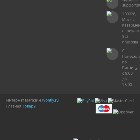
support@
109028,
Москва,
Казарме
переулок
8с2
г.Москва
С
Понедел
по
Пятницу
с 9:00
до
18:00
Интернет Магазин
Wontly.ru
Главная
Товары