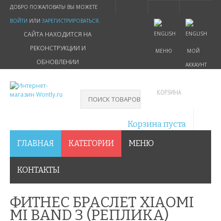
ДОБРО ПОЖАЛОВАТЬ! ВЫ МОЖЕТЕ
ВОЙТИ
ИЛИ
ЗАРЕГИСТРИРОВАТЬСЯ
.
САЙТА НАХОДИТСЯ НА
РЕКОНСТРУКЦИИ И
МЕНЮ
МОЙ
ОБНОВЛЕНИИ
АККАУНТ
КОРЗИНА
Корзина пуста
ГЛАВНАЯ
КАТЕГОРИИ
МЕНЮ
КОНТАКТЫ
ФИТНЕС БРАСЛЕТ XIAOMI
MI BAND 3 (РЕПЛИКА)