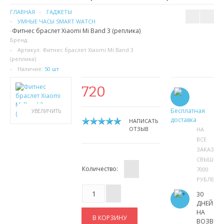
ГЛАВНАЯ
ГАДЖЕТЫ
УМНЫЕ ЧАСЫ SMART WATCH
Фитнес браслет Xiaomi Mi Band 3 (реплика)
Бренд:
Артикул:
Фитнес браслет Xiaomi Mi Band 3
(реплика)
Наличие:
50 шт
720
Бесплатная
УВЕЛИЧИТЬ
доставка
НАПИСАТЬ
ОТЗЫВ
НА
ВСЕ
ЗАКАЗЫ
СВЫШЕ
Количество:
7000
РУБЛЕЙ
30
ДНЕЙ
НА
ВОЗВРА