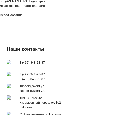
ого (AVENA SATIVA) b-декстран,
иевая кислота, цианокобаламин,
 использование.
Наши контакты
8 (499) 348-23-87
8 (499) 348-23-87
8 (499) 348-23-87
support@wontly.ru
support@wontly.ru
109028, Москва,
Казарменный переулок, 8с2
г.Москва
С Понедельника по Пятницу