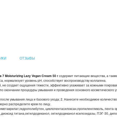
ИКИ
ОТЗЫВЫ
7 Moisturizing Lazy Vegan Cream 50 г
содержит питающие вещества, а также
а, нормализует уровень pH, способствует воспроизводству коллагена.
й, не создает ощущения тяжести, эффективно ухаживает за кожными покрова
о окончании процедуры умывания и проведения основного косметического у
после умывания лица и базового ухода; 2. Нанесите необходимое количество 
рно распределите крем по лицу.
лиметакрилат,гидрополибутен, циклопентасилоксан,пропиленгликоль, пента-э
,диоксид титана,октилдодеканол, октилдодеканол ксилозидазы, ПЭГ-30, дип