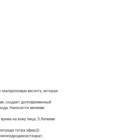
 гиалуроновую кислоту, которая
ми, создает долговременный
хода. Наносится мягкими
крема на кожу лица; 3.Легкими
ритрида тетра эфир(2-
олигигидродиксистеарат,