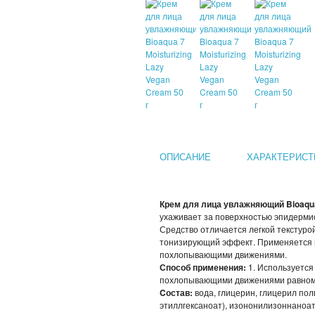
ОПИСАНИЕ
ХАРАКТЕРИСТ
Крем для лица увлажняющий Bioaqua 
ухаживает за поверхностью эпидермис
Средство отличается легкой текстуро
тонизирующий эффект. Применяется п
похлопывающими движениями.
Способ применения:
1. Используется 
похлопывающими движениями равноме
Cостав:
вода, глицерин, глицерил по
этиллгексаноат), изононилизоннаноат