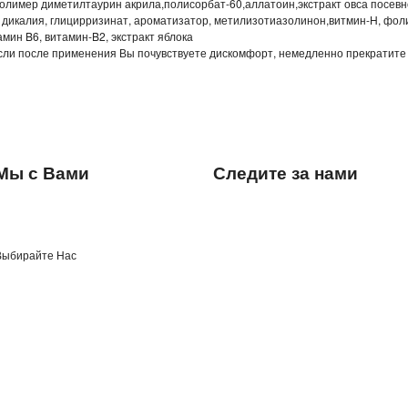
полимер диметилтаурин акрила,полисорбат-60,аллатоин,экстракт овса посевн
 дикалия, глицирризинат, ароматизатор, метилизотиазолинон,витмин-H, фол
мин B6, витамин-B2, экстракт яблока
если после применения Вы почувствуете дискомфорт, немедленно прекратите
Мы с Вами
Следите за нами
Выбирайте Нас