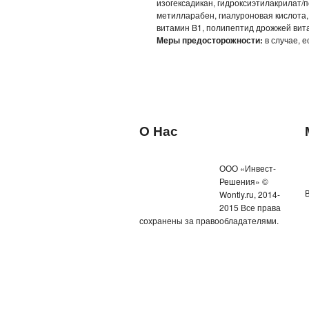
изогексадикан, гидроксиэтилакрилат/
метилларабен, гиалуроновая кислота,
витамин B1, полипептид дрожжей вита
Меры предосторожности:
в случае, 
О Нас
ООО «Инвест-
Решения» ©
Wontly.ru, 2014-
2015 Все права
сохранены за правообладателями.