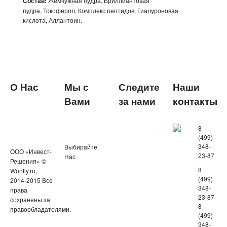
Состав:
Жемчужная пудра, Бриллиантовая
пудра, Токоферол, Комплекс пептидов, Гиалуроновая
кислота, Аллантоин.
О Нас
Мы с
Следите
Наши
Вами
за нами
контакты
8
(499)
348-
Выбирайте
ООО «Инвест-
23-87
Нас
Решения» ©
8
Wontly.ru,
(499)
2014-2015 Все
348-
права
23-87
сохранены за
8
правообладателями.
(499)
348-