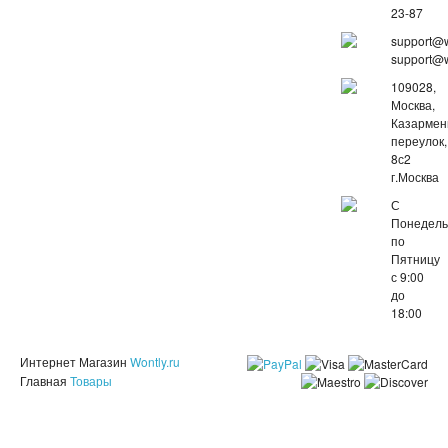
23-87
support@w
support@w
109028,
Москва,
Казарме
переулок,
8с2
г.Москва
С
Понедель
по
Пятницу
с 9:00
до
18:00
Интернет Магазин
Wontly.ru
Главная
Товары