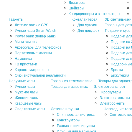
Дозаторы
Шейкеры
Кондиционеры и вентиляторы
Гаджеты
Кожгалантерея
3D светильники
Детские часы с GPS
Для мужчин
Товары для дет
Умные часы Smart Watch
Для девушек
Подарки и суве
Power bank (повер банк)
Подарки для
Мини камеры
Подарки на 
Аксессуары для телефонов
Подарки на 
Портативные колонки
Подарки дл
Наушники
Подарки для
ТВ приставки
Подарочные
Караоке микрофоны
Брелки
Очки виртуальной реальности
Бижутерия
Наручные часы
Товары из телемагазина
Товары для одност
Умные часы
Товары для животных
Электротранспорт
Мужские часы
Гироскутеры
Женские часы
Электросамокаты
Кварцевые часы
Электроскейты
Спортивные часы
Детские игрушки
Новогодние тов
Спиннеры,антистресс
Световые ш
Конструкторы
Развивающие игрушки
Игрушки для мальчиков