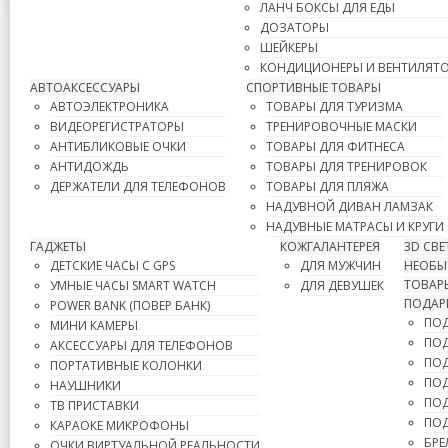
ЛАНЧ БОКСЫ ДЛЯ ЕДЫ
ДОЗАТОРЫ
ШЕЙКЕРЫ
КОНДИЦИОНЕРЫ И ВЕНТИЛЯТ
АВТОАКСЕССУАРЫ
СПОРТИВНЫЕ ТОВАРЫ
АВТОЭЛЕКТРОНИКА
ТОВАРЫ ДЛЯ ТУРИЗМА
ВИДЕОРЕГИСТРАТОРЫ
ТРЕНИРОВОЧНЫЕ МАСКИ
АНТИБЛИКОВЫЕ ОЧКИ
ТОВАРЫ ДЛЯ ФИТНЕСА
АНТИДОЖДЬ
ТОВАРЫ ДЛЯ ТРЕНИРОВОК
ДЕРЖАТЕЛИ ДЛЯ ТЕЛЕФОНОВ
ТОВАРЫ ДЛЯ ПЛЯЖА
НАДУВНОЙ ДИВАН ЛАМЗАК
НАДУВНЫЕ МАТРАСЫ И КРУГИ
ГАДЖЕТЫ
КОЖГАЛАНТЕРЕЯ
3D СВ
ДЕТСКИЕ ЧАСЫ С GPS
ДЛЯ МУЖЧИН
НЕОБЫЧ
ТОВАР
УМНЫЕ ЧАСЫ SMART WATCH
ДЛЯ ДЕВУШЕК
ПОДАР
POWER BANK (ПОВЕР БАНК)
ПОД
МИНИ КАМЕРЫ
ПОД
АКСЕССУАРЫ ДЛЯ ТЕЛЕФОНОВ
ПОД
ПОРТАТИВНЫЕ КОЛОНКИ
ПОД
НАУШНИКИ
ПОД
ТВ ПРИСТАВКИ
ПО
КАРАОКЕ МИКРОФОНЫ
БРЕ
ОЧКИ ВИРТУАЛЬНОЙ РЕАЛЬНОСТИ