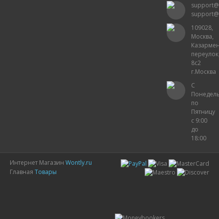
support@
support@
109028,
Москва,
Казарме
переулок
8с2
г.Москва
С
Понедел
по
Пятницу
с 9:00
до
18:00
Интернет Магазин
Wontly.ru
Главная
Товары