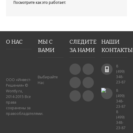
Посмотрите как это работает:
О НАС
МЫ С
СЛЕДИТЕ
НАШИ
ВАМИ
ЗА НАМИ
КОНТАКТЫ
8
(499)
348-
Выбирайте
ООО «Инвест-
23-87
Нас
Решения» ©
8
Wontly.ru,
(499)
2014-2015 Все
348-
права
23-87
сохранены за
8
правообладателями.
(499)
348-
23-87