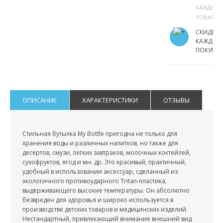
КАЖДЫЙ
ТОВАР
СКИДКИ
КАЖДОМ
ПОКУПА
ОПИСАНИЕ
ХАРАКТЕРИСТИКИ
ОТЗЫВЫ
Стильная бутылка My Bottle пригодна не только для
хранения воды и различных напитков, но также для
десертов, смузи, легких завтраков, молочных коктейлей,
сухофруктов, ягод и мн. др. Это красивый, практичный,
удобный в использовании аксессуар, сделанный из
экологичного противоударного Tritan-пластика,
выдерживающего высокие температуры. Он абсолютно
безвреден для здоровья и широко используется в
производстве детских товаров и медицинских изделий.
Нестандартный, привлекающий внимание внешний вид