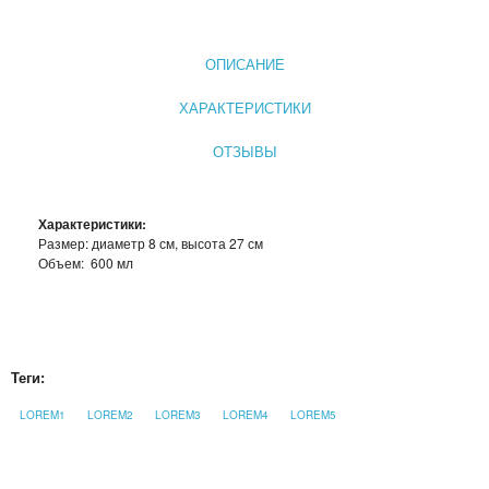
СЫВОРОТКА ДЛЯ ЛИЦА
ОПИСАНИЕ
ЗЕРКАЛО С LED ПОДСВЕТКОЙ
ХАРАКТЕРИСТИКИ
КРЕМ ДЛЯ ЛИЦА
ОТЗЫВЫ
КОСМЕТИКА BIOAQUA
УХОД ЗА РУКАМИ И НОГАМИ
Характеристики:
Размер: диаметр 8 см, высота 27 см
Объем: 600 мл
УХОД ЗА ТЕЛОМ
СРЕДСТВА ДЛЯ ДЕПИЛЯЦИИ И ЭПИЛЯЦИИ
МАССАЖЕРЫ
Теги:
LOREM1
LOREM2
LOREM3
LOREM4
LOREM5
КОРРЕКТИРУЮЩЕЕ БЕЛЬЕ
СРЕДСТВА ДЛЯ ПОХУДЕНИЯ