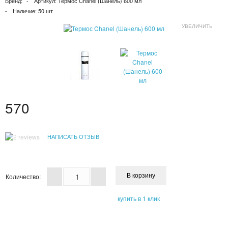
Бренд:
Артикул:
Термос Chanel (Шанель) 600 мл
ПАТЧИ
Наличие:
50 шт
УВЕЛИЧИТЬ
КОСМЕТИЧЕКСКИЕ МАСКИ
КОРЕЙСКАЯ КОСМЕТИКА
КОСМЕТИЧКИ
570
МАСКИ ОТ ЧЕРНЫХ ТОЧЕК
ПУЗЫРЬКОВЫЕ МАСКИ
НАПИСАТЬ ОТЗЫВ
ТКАНЕВЫЕ МАСКИ
СКРАБЫ
Количество:
МИЦЕЛЛЯРНАЯ ВОДА
купить в 1 клик
ПЕНКИ ДЛЯ УМЫВАНИЯ