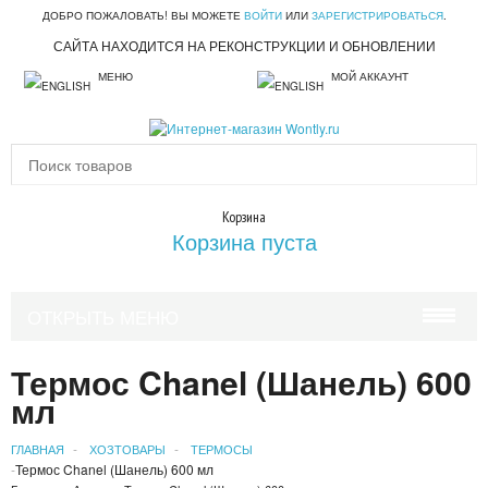
ДОБРО ПОЖАЛОВАТЬ! ВЫ МОЖЕТЕ
ВОЙТИ
ИЛИ
ЗАРЕГИСТРИРОВАТЬСЯ
.
САЙТА НАХОДИТСЯ НА РЕКОНСТРУКЦИИ И ОБНОВЛЕНИИ
МЕНЮ
МОЙ АККАУНТ
Корзина
Корзина пуста
ОТКРЫТЬ МЕНЮ
КРАСОТА И ЗДОРОВЬЕ
Термос Chanel (Шанель) 600
мл
УХОД ЗА ВОЛОСАМИ
ГЛАВНАЯ
ХОЗТОВАРЫ
ТЕРМОСЫ
УХОД ЗА ЛИЦОМ
Термос Chanel (Шанель) 600 мл