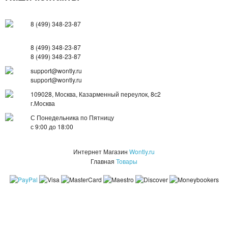
БУТЫЛКИ ДЛЯ ВОДЫ
8 (499) 348-23-87
ЛАНЧ БОКСЫ ДЛЯ ЕДЫ
8 (499) 348-23-87
8 (499) 348-23-87
ДОЗАТОРЫ
support@wontly.ru
support@wontly.ru
ШЕЙКЕРЫ
109028, Москва, Казарменный переулок, 8с2
г.Москва
КОНДИЦИОНЕРЫ И ВЕНТИЛЯТОРЫ
С Понедельника по Пятницу
с 9:00 до 18:00
АВТОАКСЕССУАРЫ
АВТОЭЛЕКТРОНИКА
Интернет Магазин
Wontly.ru
Главная
Товары
ВИДЕОРЕГИСТРАТОРЫ
АНТИБЛИКОВЫЕ ОЧКИ
АНТИДОЖДЬ