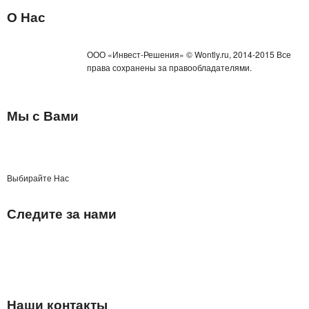
О Нас
ТРЕНАЖЕРЫ
ХОЗТОВАРЫ
ООО «Инвест-Решения» © Wontly.ru, 2014-2015 Все
права сохранены за правообладателями.
ЗОНТЫ
ТОВАРЫ ДЛЯ КУХНИ
Мы с Вами
ТЕРМОСЫ
ТЕРМОКРУЖКИ
Выбирайте Нас
ТОВАРЫ ДЛЯ САДА
Следите за нами
ОСВЕЩЕНИЕ
ОХЛАЖДАЮЩИЕ СТАКАНЫ
ШЛАНГИ XHOSE
Наши контакты