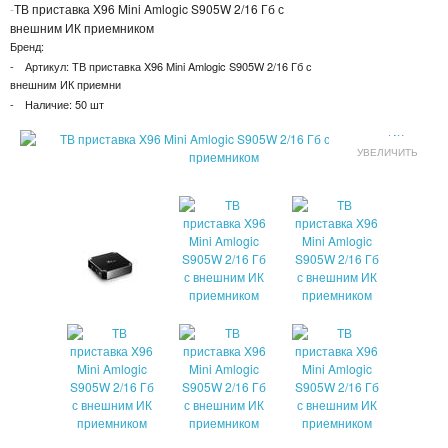
ТВ приставка X96 Mini Amlogic S905W 2/16 Гб с
ПАТЧИ
внешним ИК приемником
Бренд:
КОСМЕТИЧЕКСКИЕ МАСКИ
Артикул:
ТВ приставка X96 Mini Amlogic S905W 2/16 Гб с
внешним ИК приемни
Наличие:
50 шт
КОРЕЙСКАЯ КОСМЕТИКА
УВЕЛИЧИТЬ
КОСМЕТИЧКИ
МАСКИ ОТ ЧЕРНЫХ ТОЧЕК
ПУЗЫРЬКОВЫЕ МАСКИ
ТКАНЕВЫЕ МАСКИ
СКРАБЫ
МИЦЕЛЛЯРНАЯ ВОДА
ПЕНКИ ДЛЯ УМЫВАНИЯ