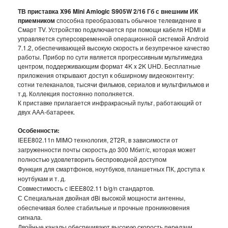
ТВ приставка X96 Mini Amlogic S905W 2/16 Гб с внешним ИК
ТРЕНАЖЕРЫ
приемником
способна преобразовать обычное телевидение в
Смарт TV. Устройство подключается при помощи кабеля HDMI и
ХОЗТОВАРЫ
управляется суперсовременной операционной системой Android
7.1.2, обеспечивающей высокую скорость и безупречное качество
работы. Прибор по сути является прогрессивным мультимедиа
ЗОНТЫ
центром, поддерживающим формат 4K x 2K UHD. Бесплатные
приложения открывают доступ к обширному видеоконтенту:
ТОВАРЫ ДЛЯ КУХНИ
сотни телеканалов, тысячи фильмов, сериалов и мультфильмов и
т.д. Коллекция постоянно пополняется.
К приставке прилагается инфракрасный пульт, работающий от
ТЕРМОСЫ
двух ААА-батареек.
ТЕРМОКРУЖКИ
Особенности:
IEEE802.11n MIMO технология, 2T2R, в зависимости от
загруженности почты скорость до 300 Мбит/с, которая может
ТОВАРЫ ДЛЯ САДА
полностью удовлетворить беспроводной доступом
Функция для смартфонов, ноутбуков, планшетных ПК, доступа к
ОСВЕЩЕНИЕ
ноутбукам и т. д.
Совместимость с IEEE802.11 b/g/n стандартов.
ОХЛАЖДАЮЩИЕ СТАКАНЫ
С Специальная двойная dBi высокой мощности антенны,
обеспечивая более стабильные и прочные проникновения
сигнала.
ШЛАНГИ XHOSE
Двойные каналы обеспечивают высокую скорость передачи.