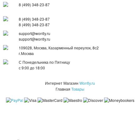
8 (499) 348-23-87
КОЖГАЛАНТЕРЕЯ
8 (499) 348-23-87
ДЛЯ МУЖЧИН
8 (499) 348-23-87
support@wontly.ru
ДЛЯ ДЕВУШЕК
support@wontly.ru
109028, Москва, Казарменный переулок, 8с2
3D СВЕТИЛЬНИКИ
г.Москва
С Понедельника по Пятницу
НЕОБЫЧНЫЕ ТОВАРЫ!!!
с 9:00 до 18:00
ТОВАРЫ ДЛЯ ДЕТЕЙ
Интернет Магазин
Wontly.ru
Главная
Товары
ПОДАРКИ И СУВЕНИРЫ
ПОДАРКИ ДЛЯ ДЕВУШЕК
ПОДАРКИ НА 23 ФЕВРАЛЯ
ПОДАРКИ НА 8 МАРТА