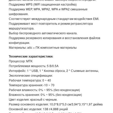
Поддержка WPS (WiFi защищенная настройка)
БУТЫЛКИ ДЛЯ ВОДЫ
Поддержка WEP, WPA, WPA2, WPA и WPA2 смешанные
шифрования.
ЛАНЧ БОКСЫ ДЛЯ ЕДЫ
Соответствуют международным стандартам воздействия EMI.
Поддерживает мост-повторитель и режим ретранслятора
маршрутизатора.
ДОЗАТОРЫ
Выбор беспроводного автоматического канала.
Поддержка резервного копирования и восстановления файлов
ШЕЙКЕРЫ
конфигурации.
Материалы: абс + ПК композитные материалы
КОНДИЦИОНЕРЫ И ВЕНТИЛЯТОРЫ
Технические характеристики:
Процессор: MTK
АВТОАКСЕССУАРЫ
Потребляемая мощность: 5 В/0.5A
Интерфейс: 1 * USB, 1 * Кнопка сброса, 2 * Съемные антенны,
АВТОЭЛЕКТРОНИКА
Экологические спецификации:
Рабочая температура: 0 ~ 40
Температура хранения:-10 ~ 70
ВИДЕОРЕГИСТРАТОРЫ
Рабочая влажность: 0% ~ 95% (без конденсации)
Влажность хранения: 0% ~ 95% (без конденсации)
АНТИБЛИКОВЫЕ ОЧКИ
Цвет изделия: красный с черным.
Размер основного изделия: 10,0*8,0*5,0 см/3,94*3,15*1,97 дюйма
Основной вес изделия: 138 г/4,888 унций
АНТИДОЖДЬ