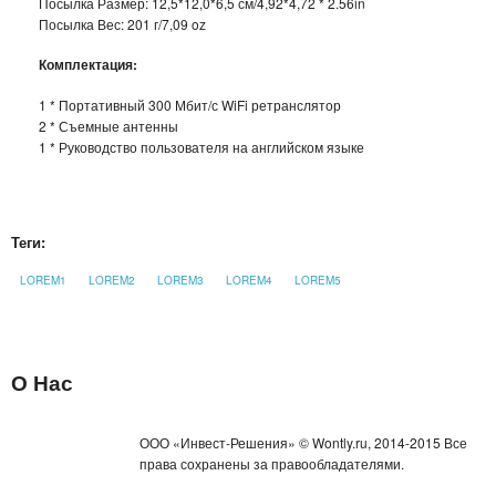
Посылка Размер: 12,5*12,0*6,5 см/4,92*4,72 * 2.56in
Посылка Вес: 201 г/7,09 oz
ДЕРЖАТЕЛИ ДЛЯ ТЕЛЕФОНОВ
Комплектация:
СПОРТИВНЫЕ ТОВАРЫ
1 * Портативный 300 Мбит/с WiFi ретранслятор
2 * Съемные антенны
ТОВАРЫ ДЛЯ ТУРИЗМА
1 * Руководство пользователя на английском языке
ТРЕНИРОВОЧНЫЕ МАСКИ
ТОВАРЫ ДЛЯ ФИТНЕСА
Теги:
ТОВАРЫ ДЛЯ ТРЕНИРОВОК
LOREM1
LOREM2
LOREM3
LOREM4
LOREM5
ТОВАРЫ ДЛЯ ПЛЯЖА
О Нас
НАДУВНОЙ ДИВАН ЛАМЗАК
НАДУВНЫЕ МАТРАСЫ И КРУГИ
ООО «Инвест-Решения» © Wontly.ru, 2014-2015 Все
права сохранены за правообладателями.
ГАДЖЕТЫ