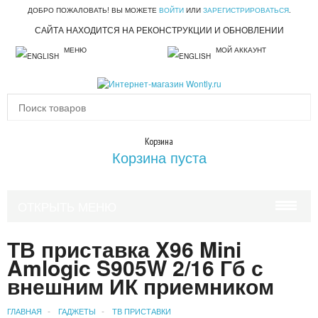
ДОБРО ПОЖАЛОВАТЬ! ВЫ МОЖЕТЕ
ВОЙТИ
ИЛИ
ЗАРЕГИСТРИРОВАТЬСЯ
.
САЙТА НАХОДИТСЯ НА РЕКОНСТРУКЦИИ И ОБНОВЛЕНИИ
МЕНЮ
МОЙ АККАУНТ
Корзина
Корзина пуста
ОТКРЫТЬ МЕНЮ
КРАСОТА И ЗДОРОВЬЕ
ТВ приставка X96 Mini
Amlogic S905W 2/16 Гб с
УХОД ЗА ВОЛОСАМИ
внешним ИК приемником
УХОД ЗА ЛИЦОМ
ГЛАВНАЯ
ГАДЖЕТЫ
ТВ ПРИСТАВКИ