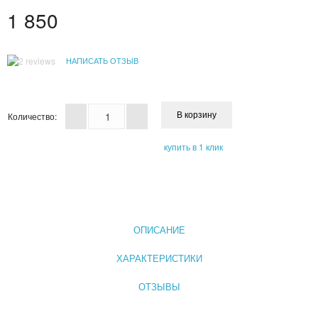
1 850
СЫВОРОТКА ДЛЯ ЛИЦА
ЗЕРКАЛО С LED ПОДСВЕТКОЙ
НАПИСАТЬ ОТЗЫВ
КРЕМ ДЛЯ ЛИЦА
КОСМЕТИКА BIOAQUA
Количество:
УХОД ЗА РУКАМИ И НОГАМИ
купить в 1 клик
УХОД ЗА ТЕЛОМ
СРЕДСТВА ДЛЯ ДЕПИЛЯЦИИ И ЭПИЛЯЦИИ
ОПИСАНИЕ
МАССАЖЕРЫ
ХАРАКТЕРИСТИКИ
КОРРЕКТИРУЮЩЕЕ БЕЛЬЕ
ОТЗЫВЫ
СРЕДСТВА ДЛЯ ПОХУДЕНИЯ