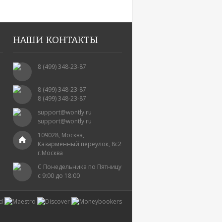
НАШИ КОНТАКТЫ
8 (499) 348-23-87
8 (499) 348-23-87
8 (499) 348-23-87
support@wontly.ru
support@wontly.ru
109028, Москва,
Казарменный переулок, 8с2
г.Москва
С Понедельника по Пятницу
с 9:00 до 18:00