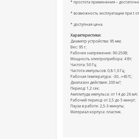
* простота применения – достаточн
* возможность эксплуатации при t от
* доступная цена.
Характеристики:
Диаметр устройства: 95 мм;
Вес: 95 г;
Рабочее напряжение: 90-250В;
Мощность электроприбора: 4 Вт;
Частота: 50 Гц;
Частота импульсов: 0,8-1,0 Гц;
Рабочая температура: -30…+45?С;
Диапазон действия: 200 м?;
Период: 1,2 сек;
Амплитуда импульса: от 14 до 26 мА;
Рабочий период: от 2,5 до 5 минут;
Пауза в работе: 2,5-3 минуты;
Материал корпуса: пластик.