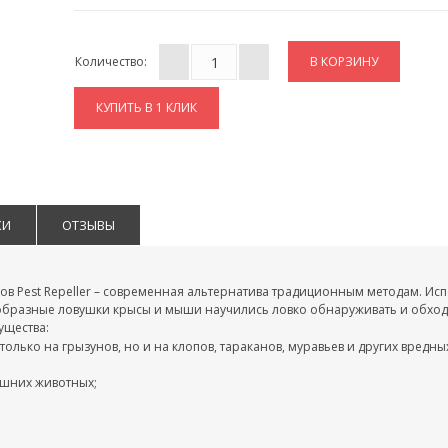
Количество:
КУПИТЬ В 1 КЛИК
КИ
ОТЗЫВЫ
нов Pest Repeller – современная альтернатива традиционным методам. Ис
ообразные ловушки крысы и мыши научились ловко обнаруживать и обход
ущества:
только на грызунов, но и на клопов, тараканов, муравьев и других вредн
ашних животных;