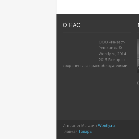
О НАС
ООО «Инвест-
Решения» ©
Wontly.ru, 2014-
2015 Все права
сохранены за правообладателями.
Интернет Магазин
Wontly.ru
Главная
Товары