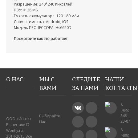
Разрешение: 240*240 пикселей
ПЗУ: <128 МБ
Емкость аккумулятора: 120-180 мАч
Совместимость с Android, iOS
Модель ПРОЦЕССОРА: Hs6620D
Посмотрите как это работает:
О НАС
МЫ С
СЛЕДИТЕ
НАШИ
ВАМИ
ЗА НАМИ
КОНТАКТЫ
8
(499)
348-
Выбирайте
ООО «Инвест-
23-87
Нас
Решения» ©
8
Wontly.ru,
(499)
2014-2015 Все