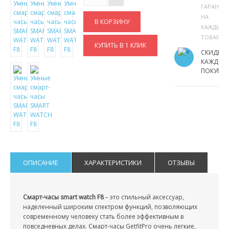
ГАРАНТИ
НА
КАЖДЫЙ
ТОВАР
КУПИТЬ В 1 КЛИК
СКИДКИ
КАЖДОМ
ПОКУПА
ОПИСАНИЕ
ХАРАКТЕРИСТИКИ
ОТЗЫВЫ
Смарт-часы smart watch F8
– это стильный аксессуар,
наделенный широким спектром функций, позволяющих
современному человеку стать более эффективным в
повседневных делах. Смарт-часы GetfitPro очень легкие,