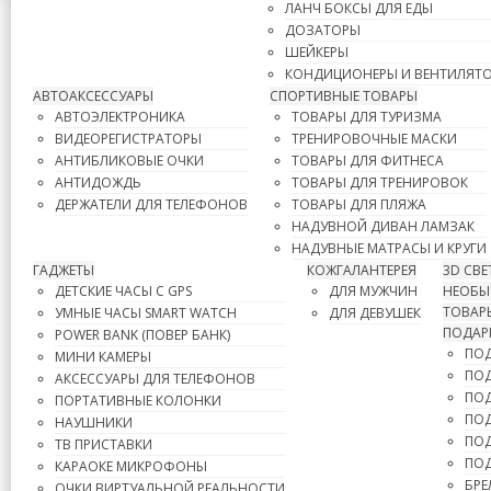
ЛАНЧ БОКСЫ ДЛЯ ЕДЫ
ДОЗАТОРЫ
ШЕЙКЕРЫ
КОНДИЦИОНЕРЫ И ВЕНТИЛЯТ
АВТОАКСЕССУАРЫ
СПОРТИВНЫЕ ТОВАРЫ
АВТОЭЛЕКТРОНИКА
ТОВАРЫ ДЛЯ ТУРИЗМА
ВИДЕОРЕГИСТРАТОРЫ
ТРЕНИРОВОЧНЫЕ МАСКИ
АНТИБЛИКОВЫЕ ОЧКИ
ТОВАРЫ ДЛЯ ФИТНЕСА
АНТИДОЖДЬ
ТОВАРЫ ДЛЯ ТРЕНИРОВОК
ДЕРЖАТЕЛИ ДЛЯ ТЕЛЕФОНОВ
ТОВАРЫ ДЛЯ ПЛЯЖА
НАДУВНОЙ ДИВАН ЛАМЗАК
НАДУВНЫЕ МАТРАСЫ И КРУГИ
ГАДЖЕТЫ
КОЖГАЛАНТЕРЕЯ
3D СВ
ДЕТСКИЕ ЧАСЫ С GPS
ДЛЯ МУЖЧИН
НЕОБЫЧ
ТОВАР
УМНЫЕ ЧАСЫ SMART WATCH
ДЛЯ ДЕВУШЕК
ПОДАР
POWER BANK (ПОВЕР БАНК)
ПОД
МИНИ КАМЕРЫ
ПОД
АКСЕССУАРЫ ДЛЯ ТЕЛЕФОНОВ
ПОД
ПОРТАТИВНЫЕ КОЛОНКИ
ПОД
НАУШНИКИ
ПОД
ТВ ПРИСТАВКИ
ПО
КАРАОКЕ МИКРОФОНЫ
БРЕ
ОЧКИ ВИРТУАЛЬНОЙ РЕАЛЬНОСТИ