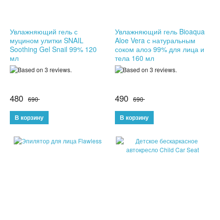
ПЕНКИ ДЛЯ УМЫВАНИЯ
Увлажняющий гель с
Увлажняющий гель Bioaqua
СЫВОРОТКА ДЛЯ ЛИЦА
муцином улитки SNAIL
Aloe Vera с натуральным
Soothing Gel Snail 99% 120
соком алоэ 99% для лица и
мл
тела 160 мл
ЗЕРКАЛО С LED ПОДСВЕТКОЙ
КРЕМ ДЛЯ ЛИЦА
480
490
690
690
КОСМЕТИКА BIOAQUA
УХОД ЗА РУКАМИ И НОГАМИ
УХОД ЗА ТЕЛОМ
СРЕДСТВА ДЛЯ ДЕПИЛЯЦИИ И ЭПИЛЯЦИИ
МАССАЖЕРЫ
КОРРЕКТИРУЮЩЕЕ БЕЛЬЕ