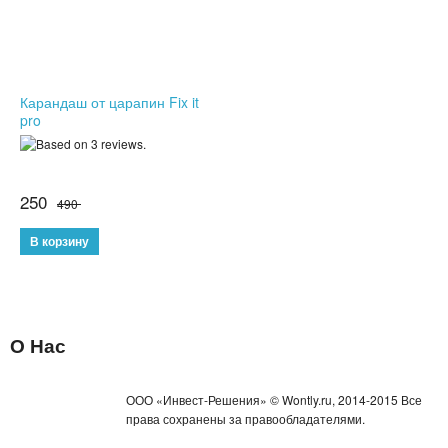
ГАДЖЕТЫ
ДЕТСКИЕ ЧАСЫ С GPS
Карандаш от царапин Fix it
pro
УМНЫЕ ЧАСЫ SMART WATCH
POWER BANK (ПОВЕР БАНК)
250
490
МИНИ КАМЕРЫ
АКСЕССУАРЫ ДЛЯ ТЕЛЕФОНОВ
ПОРТАТИВНЫЕ КОЛОНКИ
О Нас
НАУШНИКИ
ТВ ПРИСТАВКИ
ООО «Инвест-Решения» © Wontly.ru, 2014-2015 Все
права сохранены за правообладателями.
КАРАОКЕ МИКРОФОНЫ