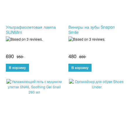
ШЛАНГИ XHOSE
БУТЫЛКИ ДЛЯ ВОДЫ
Ультрафиолетовая лампа
Виниры на зубы Snapon
SUNMini
Smile
ЛАНЧ БОКСЫ ДЛЯ ЕДЫ
ДОЗАТОРЫ
690
480
950
800
ШЕЙКЕРЫ
КОНДИЦИОНЕРЫ И ВЕНТИЛЯТОРЫ
АВТОАКСЕССУАРЫ
АВТОЭЛЕКТРОНИКА
ВИДЕОРЕГИСТРАТОРЫ
АНТИБЛИКОВЫЕ ОЧКИ