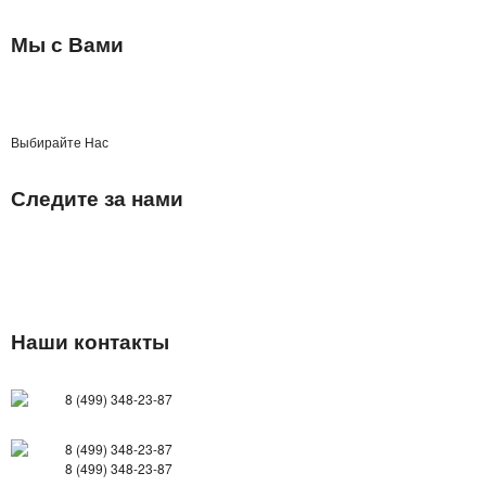
Мы с Вами
ОЧКИ ВИРТУАЛЬНОЙ РЕАЛЬНОСТИ
КОЖГАЛАНТЕРЕЯ
ДЛЯ МУЖЧИН
Выбирайте Нас
ДЛЯ ДЕВУШЕК
Следите за нами
3D СВЕТИЛЬНИКИ
НЕОБЫЧНЫЕ ТОВАРЫ!!!
ТОВАРЫ ДЛЯ ДЕТЕЙ
Наши контакты
ПОДАРКИ И СУВЕНИРЫ
8 (499) 348-23-87
ПОДАРКИ ДЛЯ ДЕВУШЕК
8 (499) 348-23-87
8 (499) 348-23-87
ПОДАРКИ НА 23 ФЕВРАЛЯ