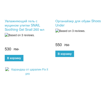
АНТИДОЖДЬ
ДЕРЖАТЕЛИ ДЛЯ ТЕЛЕФОНОВ
Увлажняющий гель с
Органайзер для обуви Shoes
муцином улитки SNAIL
Under
Soothing Gel Snail 260 мл
СПОРТИВНЫЕ ТОВАРЫ
ТОВАРЫ ДЛЯ ТУРИЗМА
550
750
530
750
ТРЕНИРОВОЧНЫЕ МАСКИ
ТОВАРЫ ДЛЯ ФИТНЕСА
ТОВАРЫ ДЛЯ ТРЕНИРОВОК
ТОВАРЫ ДЛЯ ПЛЯЖА
НАДУВНОЙ ДИВАН ЛАМЗАК
НАДУВНЫЕ МАТРАСЫ И КРУГИ