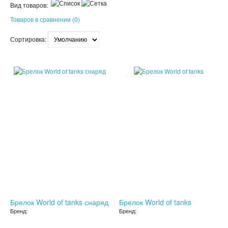
Вид товаров:
ПАТЧИ
Товаров в сравнении (0)
КОСМЕТИЧЕКСКИЕ МАСКИ
Сортировка:
КОРЕЙСКАЯ КОСМЕТИКА
SALE
SALE
КОСМЕТИЧКИ
МАСКИ ОТ ЧЕРНЫХ ТОЧЕК
ПУЗЫРЬКОВЫЕ МАСКИ
ТКАНЕВЫЕ МАСКИ
СКРАБЫ
МИЦЕЛЛЯРНАЯ ВОДА
Брелок World of tanks снаряд
Брелок World of tanks
Бренд:
Бренд:
ПЕНКИ ДЛЯ УМЫВАНИЯ