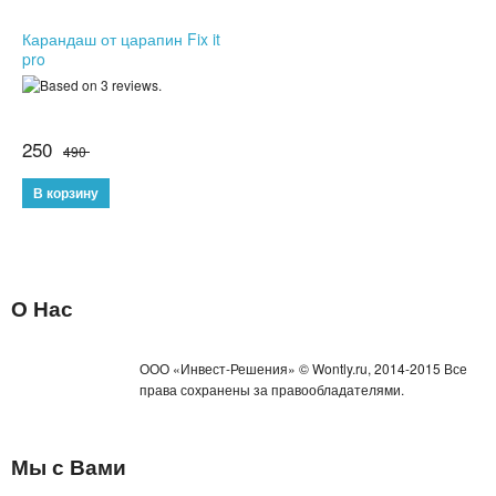
Карандаш от царапин Fix it
ПОДАРКИ ДЛЯ МУЖЧИН
pro
ПОДАРКИ ДЛЯ ДЕТЕЙ
ПОДАРОЧНЫЕ НАБОРЫ
250
490
БРЕЛКИ
БИЖУТЕРИЯ
НАРУЧНЫЕ ЧАСЫ
О Нас
УМНЫЕ ЧАСЫ
ООО «Инвест-Решения» © Wontly.ru, 2014-2015 Все
МУЖСКИЕ ЧАСЫ
права сохранены за правообладателями.
ЖЕНСКИЕ ЧАСЫ
Мы с Вами
КВАРЦЕВЫЕ ЧАСЫ