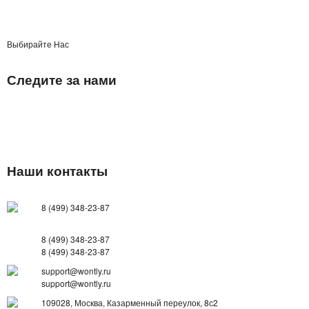
СПОРТИВНЫЕ ЧАСЫ
Выбирайте Нас
ТОВАРЫ ИЗ ТЕЛЕМАГАЗИНА
Следите за нами
ТОВАРЫ ДЛЯ ОДНОСТРАНИЧНИКОВ
ТОВАРЫ ДЛЯ ЖИВОТНЫХ
ЭЛЕКТРОТРАНСПОРТ
Наши контакты
ГИРОСКУТЕРЫ
8 (499) 348-23-87
ЭЛЕКТРОСАМОКАТЫ
8 (499) 348-23-87
ЭЛЕКТРОСКЕЙТЫ
8 (499) 348-23-87
support@wontly.ru
ДЕТСКИЕ ИГРУШКИ
support@wontly.ru
109028, Москва, Казарменный переулок, 8с2
СПИННЕРЫ,АНТИСТРЕСС