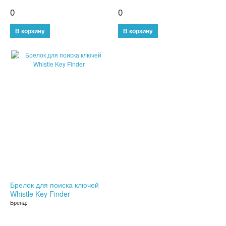
0
0
СЫВОРОТКА ДЛЯ ЛИЦА
ЗЕРКАЛО С LED ПОДСВЕТКОЙ
КРЕМ ДЛЯ ЛИЦА
SALE
КОСМЕТИКА BIOAQUA
УХОД ЗА РУКАМИ И НОГАМИ
УХОД ЗА ТЕЛОМ
СРЕДСТВА ДЛЯ ДЕПИЛЯЦИИ И ЭПИЛЯЦИИ
МАССАЖЕРЫ
Брелок для поиска ключей
Whistle Key Finder
КОРРЕКТИРУЮЩЕЕ БЕЛЬЕ
Бренд:
СРЕДСТВА ДЛЯ ПОХУДЕНИЯ