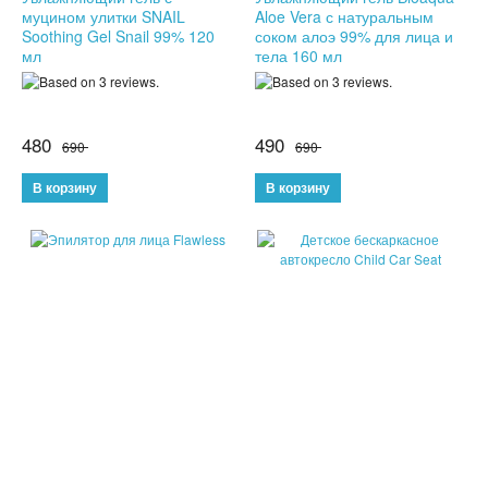
муцином улитки SNAIL
Aloe Vera с натуральным
БУТЫЛКИ ДЛЯ ВОДЫ
Soothing Gel Snail 99% 120
соком алоэ 99% для лица и
мл
тела 160 мл
ЛАНЧ БОКСЫ ДЛЯ ЕДЫ
ДОЗАТОРЫ
480
490
690
690
ШЕЙКЕРЫ
КОНДИЦИОНЕРЫ И ВЕНТИЛЯТОРЫ
АВТОАКСЕССУАРЫ
АВТОЭЛЕКТРОНИКА
ВИДЕОРЕГИСТРАТОРЫ
АНТИБЛИКОВЫЕ ОЧКИ
АНТИДОЖДЬ