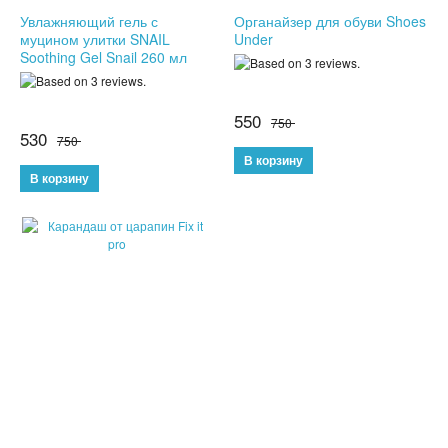
Увлажняющий гель с
Органайзер для обуви Shoes
КОЖГАЛАНТЕРЕЯ
муцином улитки SNAIL
Under
Soothing Gel Snail 260 мл
ДЛЯ МУЖЧИН
550
ДЛЯ ДЕВУШЕК
750
530
750
3D СВЕТИЛЬНИКИ
НЕОБЫЧНЫЕ ТОВАРЫ!!!
ТОВАРЫ ДЛЯ ДЕТЕЙ
ПОДАРКИ И СУВЕНИРЫ
ПОДАРКИ ДЛЯ ДЕВУШЕК
ПОДАРКИ НА 23 ФЕВРАЛЯ
ПОДАРКИ НА 8 МАРТА