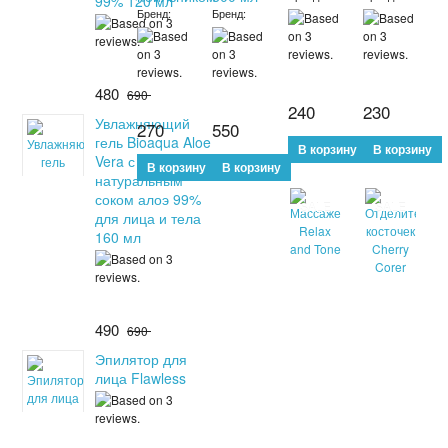
99% 120 мл
Бренд:
Бренд:
480
690
240
230
Увлажняющий
270
550
гель Bioaqua Aloe
Vera с
натуральным
соком алоэ 99%
SALE
SALE
для лица и тела
160 мл
490
690
Эпилятор для
лица Flawless