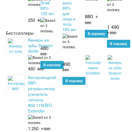
Snail
алоэ
99%
99%
120 мл
для
880
1
лица и
250
490
080
тела
1 490
160 мл
Бестселлеры
1 990
Виниры на
зубы Snapon
480
Smile
690
490
480
800
690
Беспроводной
WiFi
ретранслятор
усилитель
сигнала
802.11N/B/G
Extender
1 250
1 590