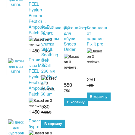
PEEL
Hyaluron Dark
Benone
Peptide 9
Ampoule Eye
Увлажняющий
Органайзер
Карандаш
Patch 60 шт
гель с
для
от
муцином
обуви
царапин
улитки
Shoes
Fix it pro
SNAIL
Under
1 450
1 650
Soothing
Патчи для
Gel
глаз MEDI-
Snail
260 мл
PEEL
Hyaluron Rose
250
Peptide 9
550
490
Ampoule Eye
750
Patch 60 шт
530
1 450
1 650
750
Пресс для
бургеров Stufz