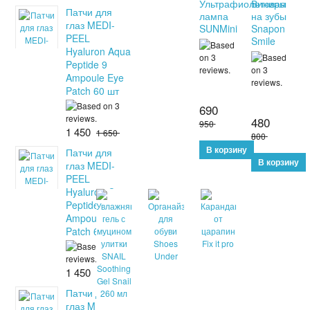
Ультрафиолетовая
Виниры
Патчи для
лампа
на зубы
глаз MEDI-
SUNMini
Snapon
PEEL
Smile
Hyaluron Aqua
Peptide 9
Ampoule Eye
Patch 60 шт
690
480
950
1 450
1 650
800
Патчи для
глаз MEDI-
PEEL
Hyaluron Cica
Peptide 9
Ampoule Eye
Patch 60 шт
1 450
1 650
Патчи для
глаз MEDI-