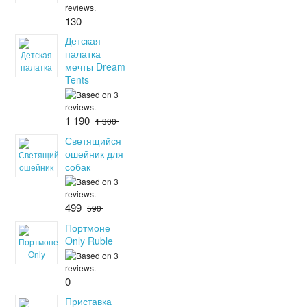
130
Детская
палатка
мечты Dream
Tents
1 190
1 300
Светящийся
ошейник для
собак
499
590
Портмоне
Only Ruble
0
Приставка