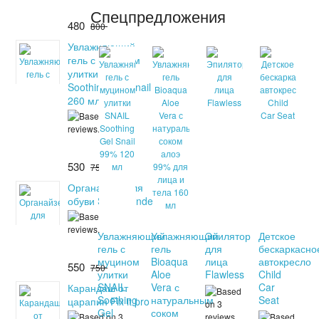
Спецпредложения
480
800
Увлажняющий
гель с муцином
улитки SNAIL
Soothing Gel Snail
260 мл
530
750
Органайзер для
обуви Shoes Under
Увлажняющий
Увлажняющий
Эпилятор
Детское
гель с
гель
для
бескаркасно
муцином
Bioaqua
лица
автокресло
550
750
улитки
Aloe
Flawless
Child
SNAIL
Vera с
Car
Карандаш от
Soothing
натуральным
Seat
царапин Fix it pro
Gel
соком