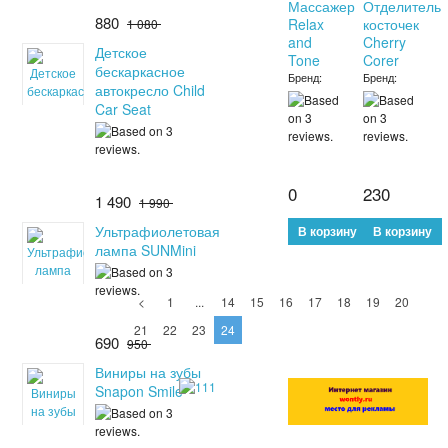
Массажер
Отделитель
880
Relax
косточек
1 080
and
Cherry
Детское
Tone
Corer
бескаркасное
Бренд:
Бренд:
автокресло Child
Car Seat
0
230
1 490
1 990
Ультрафиолетовая
лампа SUNMini
<
1
...
14
15
16
17
18
19
20
21
22
23
24
690
950
Виниры на зубы
Snapon Smile