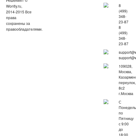
Решения» ©
8
Wontly.ru,
(499)
2014-2015 Все
348-
права
23-87
сохранены за
8
правообладателями.
(499)
348-
23-87
support@w
support@w
109028,
Москва,
Казарме
переулок,
8с2
г.Москва
С
Понедель
по
Пятницу
с 9:00
до
18:00