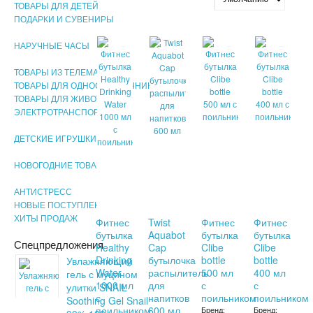
ТОВАРЫ ДЛЯ ДЕТЕЙ
ПОДАРКИ И СУВЕНИРЫ
НАРУЧНЫЕ ЧАСЫ
SALE
SALE
SALE
SALE
ТОВАРЫ ИЗ ТЕЛЕМАГАЗИНА
ТОВАРЫ ДЛЯ ОДНОСТРАНИЧНИКОВ
ТОВАРЫ ДЛЯ ЖИВОТНЫХ
ЭЛЕКТРОТРАНСПОРТ
ДЕТСКИЕ ИГРУШКИ
НОВОГОДНИЕ ТОВАРЫ
АНТИСТРЕСС
НОВЫЕ ПОСТУПЛЕНИЯ
ХИТЫ ПРОДАЖ
Фитнес
Twist
Фитнес
Фитнес
бутылка
Aquabot
бутылка
бутылка
Спецпредложения
Healthy
Cap
Clibe
Clibe
Drinking
бутылочка
bottle
bottle
Увлажняющий
Water
распылитель
500 мл
400 мл
гель с муцином
1000 мл
для
с
с
улитки SNAIL
с
напитков
поильником
поильником
Soothing Gel Snail
поильником
600 мл
Бренд:
Бренд: