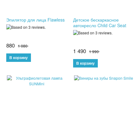
СПОРТИВНЫЕ ЧАСЫ
Эпилятор для лица Flawless
Детское бескаркасное
автокресло Child Car Seat
ТОВАРЫ ИЗ ТЕЛЕМАГАЗИНА
ТОВАРЫ ДЛЯ ОДНОСТРАНИЧНИКОВ
880
1 080
1 490
1 990
ТОВАРЫ ДЛЯ ЖИВОТНЫХ
ЭЛЕКТРОТРАНСПОРТ
ГИРОСКУТЕРЫ
ЭЛЕКТРОСАМОКАТЫ
ЭЛЕКТРОСКЕЙТЫ
ДЕТСКИЕ ИГРУШКИ
СПИННЕРЫ,АНТИСТРЕСС