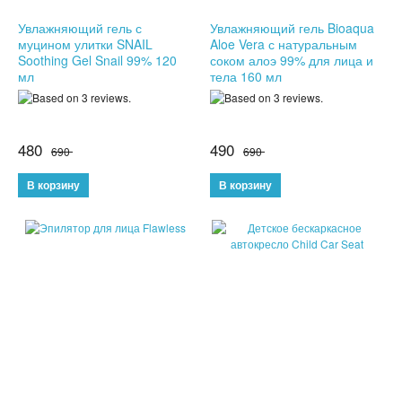
Увлажняющий гель с
Увлажняющий гель Bioaqua
ПОДАРКИ ДЛЯ МУЖЧИН
муцином улитки SNAIL
Aloe Vera с натуральным
Soothing Gel Snail 99% 120
соком алоэ 99% для лица и
ПОДАРКИ ДЛЯ ДЕТЕЙ
мл
тела 160 мл
ПОДАРОЧНЫЕ НАБОРЫ
480
490
690
690
БРЕЛКИ
БИЖУТЕРИЯ
НАРУЧНЫЕ ЧАСЫ
УМНЫЕ ЧАСЫ
МУЖСКИЕ ЧАСЫ
ЖЕНСКИЕ ЧАСЫ
КВАРЦЕВЫЕ ЧАСЫ