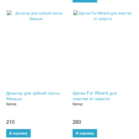
ДЕРЖАТЕЛИ ДЛЯ ТЕЛЕФОНОВ
SALE
SALE
СПОРТИВНЫЕ ТОВАРЫ
ТОВАРЫ ДЛЯ ТУРИЗМА
ТРЕНИРОВОЧНЫЕ МАСКИ
ТОВАРЫ ДЛЯ ФИТНЕСА
ТОВАРЫ ДЛЯ ТРЕНИРОВОК
Дозатор для зубной пасты
Щетка Fur Wizard для
ТОВАРЫ ДЛЯ ПЛЯЖА
Миньон
очистки от шерсти
Бренд:
Бренд:
НАДУВНОЙ ДИВАН ЛАМЗАК
210
260
НАДУВНЫЕ МАТРАСЫ И КРУГИ
ГАДЖЕТЫ