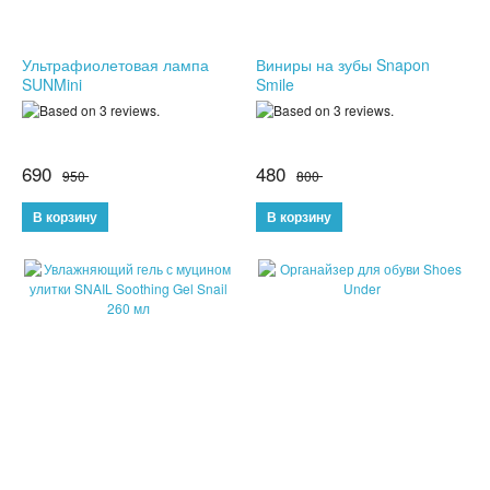
КОНСТРУКТОРЫ
Ультрафиолетовая лампа
Виниры на зубы Snapon
SUNMini
Smile
РАЗВИВАЮЩИЕ ИГРУШКИ
ИГРУШКИ ДЛЯ МАЛЬЧИКОВ
690
480
950
800
ИНТЕРАКТИВНЫЕ ИГРУШКИ
ИНТЕРАКТИВНЫЕ КОПИЛКИ
ИГРУШКИ ДЛЯ ДЕВОЧЕК
СПИННЕРЫ
НОВОГОДНИЕ ТОВАРЫ
СВЕТОВЫЕ ШОУ
АНТИСТРЕСС