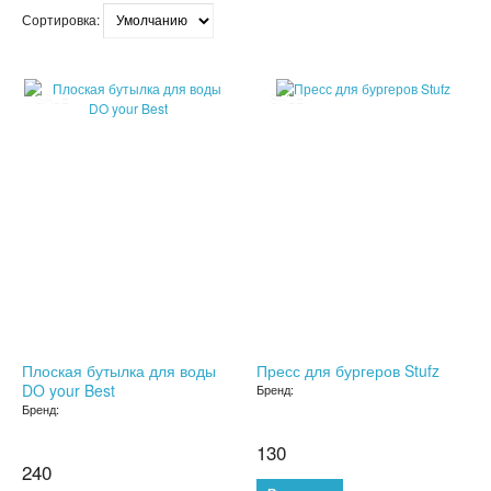
Сортировка:
СЫВОРОТКА ДЛЯ ЛИЦА
ЗЕРКАЛО С LED ПОДСВЕТКОЙ
SALE
SALE
КРЕМ ДЛЯ ЛИЦА
КОСМЕТИКА BIOAQUA
УХОД ЗА РУКАМИ И НОГАМИ
УХОД ЗА ТЕЛОМ
СРЕДСТВА ДЛЯ ДЕПИЛЯЦИИ И ЭПИЛЯЦИИ
Плоская бутылка для воды
Пресс для бургеров Stufz
МАССАЖЕРЫ
DO your Best
Бренд:
Бренд:
КОРРЕКТИРУЮЩЕЕ БЕЛЬЕ
130
240
СРЕДСТВА ДЛЯ ПОХУДЕНИЯ