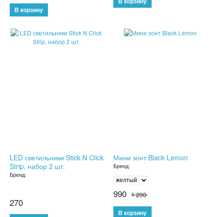
ТРЕНАЖЕРЫ
ХОЗТОВАРЫ
SALE
SALE
ЗОНТЫ
ТОВАРЫ ДЛЯ КУХНИ
ТЕРМОСЫ
ТЕРМОКРУЖКИ
ТОВАРЫ ДЛЯ САДА
LED светильники Stick N Click
Мини зонт Black Lemon
ОСВЕЩЕНИЕ
Strip, набор 2 шт.
Бренд:
Бренд:
ОХЛАЖДАЮЩИЕ СТАКАНЫ
990
1 200
270
ШЛАНГИ XHOSE