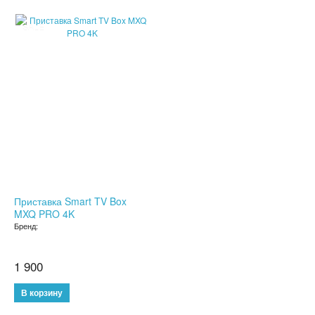
ДЕТСКИЕ ЧАСЫ С GPS
SALE
УМНЫЕ ЧАСЫ SMART WATCH
POWER BANK (ПОВЕР БАНК)
МИНИ КАМЕРЫ
АКСЕССУАРЫ ДЛЯ ТЕЛЕФОНОВ
ПОРТАТИВНЫЕ КОЛОНКИ
Приставка Smart TV Box
НАУШНИКИ
MXQ PRO 4K
Бренд:
ТВ ПРИСТАВКИ
1 900
КАРАОКЕ МИКРОФОНЫ
ОЧКИ ВИРТУАЛЬНОЙ РЕАЛЬНОСТИ