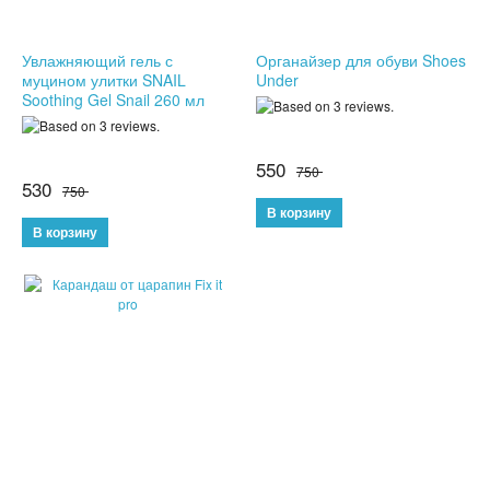
НОВЫЕ ПОСТУПЛЕНИЯ
Увлажняющий гель с
Органайзер для обуви Shoes
муцином улитки SNAIL
Under
ХИТЫ ПРОДАЖ
Soothing Gel Snail 260 мл
550
750
530
750