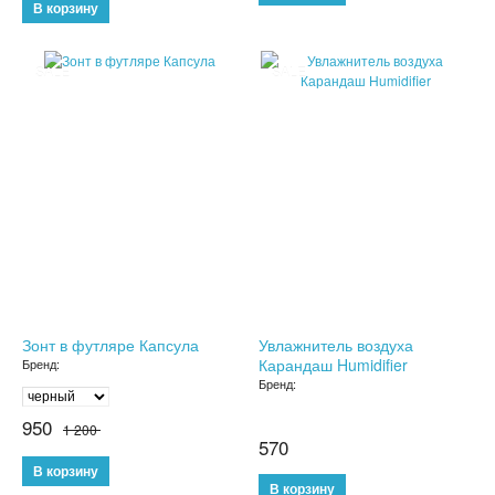
БУТЫЛКИ ДЛЯ ВОДЫ
SALE
SALE
ЛАНЧ БОКСЫ ДЛЯ ЕДЫ
ДОЗАТОРЫ
ШЕЙКЕРЫ
КОНДИЦИОНЕРЫ И ВЕНТИЛЯТОРЫ
АВТОАКСЕССУАРЫ
АВТОЭЛЕКТРОНИКА
Зонт в футляре Капсула
Увлажнитель воздуха
Карандаш Humidifier
Бренд:
ВИДЕОРЕГИСТРАТОРЫ
Бренд:
950
АНТИБЛИКОВЫЕ ОЧКИ
1 200
570
АНТИДОЖДЬ