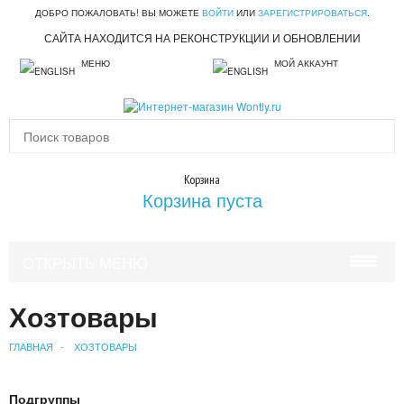
ДОБРО ПОЖАЛОВАТЬ! ВЫ МОЖЕТЕ
ВОЙТИ
ИЛИ
ЗАРЕГИСТРИРОВАТЬСЯ
.
САЙТА НАХОДИТСЯ НА РЕКОНСТРУКЦИИ И ОБНОВЛЕНИИ
МЕНЮ
МОЙ АККАУНТ
Корзина
Корзина пуста
ОТКРЫТЬ МЕНЮ
КРАСОТА И ЗДОРОВЬЕ
Хозтовары
УХОД ЗА ВОЛОСАМИ
ГЛАВНАЯ
ХОЗТОВАРЫ
УХОД ЗА ЛИЦОМ
Подгруппы