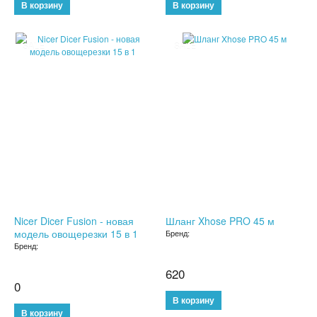
БУТЫЛКИ ДЛЯ ВОДЫ
SALE
SALE
ЛАНЧ БОКСЫ ДЛЯ ЕДЫ
ДОЗАТОРЫ
ШЕЙКЕРЫ
КОНДИЦИОНЕРЫ И ВЕНТИЛЯТОРЫ
АВТОАКСЕССУАРЫ
АВТОЭЛЕКТРОНИКА
Nicer Dicer Fusion - новая
Шланг Xhose PRO 45 м
модель овощерезки 15 в 1
Бренд:
ВИДЕОРЕГИСТРАТОРЫ
Бренд:
620
АНТИБЛИКОВЫЕ ОЧКИ
0
АНТИДОЖДЬ