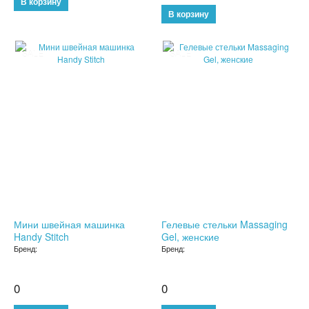
ТРЕНАЖЕРЫ
ХОЗТОВАРЫ
SALE
SALE
ЗОНТЫ
ТОВАРЫ ДЛЯ КУХНИ
ТЕРМОСЫ
ТЕРМОКРУЖКИ
ТОВАРЫ ДЛЯ САДА
Мини швейная машинка
Гелевые стельки Massaging
ОСВЕЩЕНИЕ
Handy Stitch
Gel, женские
Бренд:
Бренд:
ОХЛАЖДАЮЩИЕ СТАКАНЫ
0
0
ШЛАНГИ XHOSE