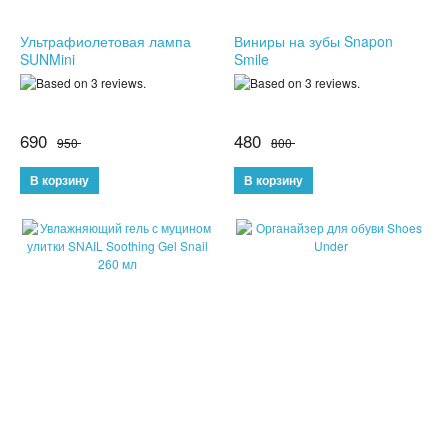
КОНСТРУКТОРЫ
Ультрафиолетовая лампа
Виниры на зубы Snapon
SUNMini
Smile
РАЗВИВАЮЩИЕ ИГРУШКИ
ИГРУШКИ ДЛЯ МАЛЬЧИКОВ
690
480
950
800
ИНТЕРАКТИВНЫЕ ИГРУШКИ
ИНТЕРАКТИВНЫЕ КОПИЛКИ
ИГРУШКИ ДЛЯ ДЕВОЧЕК
СПИННЕРЫ
НОВОГОДНИЕ ТОВАРЫ
СВЕТОВЫЕ ШОУ
АНТИСТРЕСС