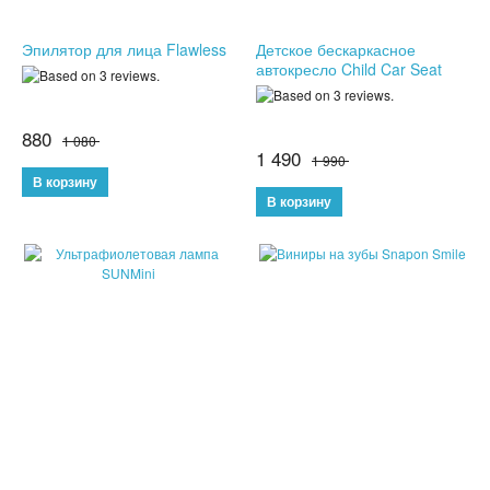
СПОРТИВНЫЕ ЧАСЫ
Эпилятор для лица Flawless
Детское бескаркасное
автокресло Child Car Seat
ТОВАРЫ ИЗ ТЕЛЕМАГАЗИНА
880
ТОВАРЫ ДЛЯ ОДНОСТРАНИЧНИКОВ
1 080
1 490
1 990
ТОВАРЫ ДЛЯ ЖИВОТНЫХ
ЭЛЕКТРОТРАНСПОРТ
ГИРОСКУТЕРЫ
ЭЛЕКТРОСАМОКАТЫ
ЭЛЕКТРОСКЕЙТЫ
ДЕТСКИЕ ИГРУШКИ
СПИННЕРЫ,АНТИСТРЕСС