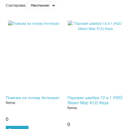
Сортировка:
СЫВОРОТКА ДЛЯ ЛИЦА
ЗЕРКАЛО С LED ПОДСВЕТКОЙ
SALE
SALE
КРЕМ ДЛЯ ЛИЦА
КОСМЕТИКА BIOAQUA
УХОД ЗА РУКАМИ И НОГАМИ
УХОД ЗА ТЕЛОМ
СРЕДСТВА ДЛЯ ДЕПИЛЯЦИИ И ЭПИЛЯЦИИ
Повязка на голову Антихрап
Паровая швабра 12 в 1 (H2O
МАССАЖЕРЫ
Steam Mop X12) Keya
Бренд:
Бренд:
КОРРЕКТИРУЮЩЕЕ БЕЛЬЕ
0
0
СРЕДСТВА ДЛЯ ПОХУДЕНИЯ