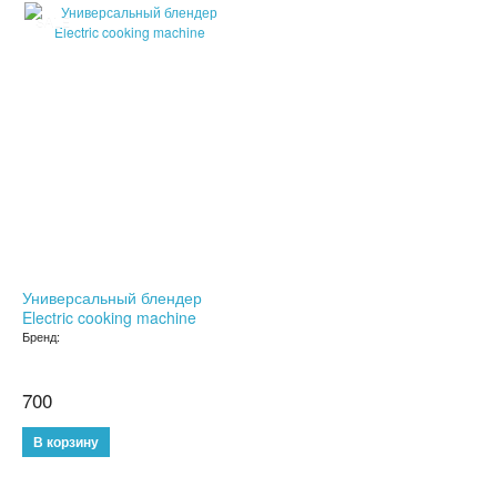
SALE
ДЕТСКИЕ ЧАСЫ С GPS
УМНЫЕ ЧАСЫ SMART WATCH
POWER BANK (ПОВЕР БАНК)
МИНИ КАМЕРЫ
АКСЕССУАРЫ ДЛЯ ТЕЛЕФОНОВ
ПОРТАТИВНЫЕ КОЛОНКИ
Универсальный блендер
Electric cooking machine
НАУШНИКИ
Бренд:
ТВ ПРИСТАВКИ
700
КАРАОКЕ МИКРОФОНЫ
ОЧКИ ВИРТУАЛЬНОЙ РЕАЛЬНОСТИ