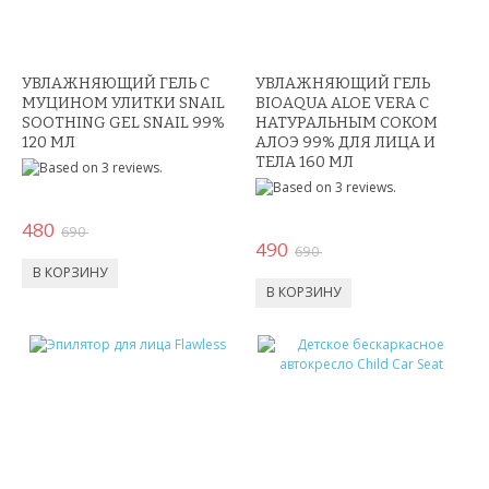
ШЛАНГИ XHOSE
БУТЫЛКИ ДЛЯ ВОДЫ
УВЛАЖНЯЮЩИЙ ГЕЛЬ С
УВЛАЖНЯЮЩИЙ ГЕЛЬ
МУЦИНОМ УЛИТКИ SNAIL
ЛАНЧ БОКСЫ ДЛЯ ЕДЫ
BIOAQUA ALOE VERA С
SOOTHING GEL SNAIL 99%
НАТУРАЛЬНЫМ СОКОМ
120 МЛ
АЛОЭ 99% ДЛЯ ЛИЦА И
ДОЗАТОРЫ
ТЕЛА 160 МЛ
ШЕЙКЕРЫ
480
690
490
КОНДИЦИОНЕРЫ И ВЕНТИЛЯТОРЫ
690
АВТОАКСЕССУАРЫ
АВТОЭЛЕКТРОНИКА
ВИДЕОРЕГИСТРАТОРЫ
АНТИБЛИКОВЫЕ ОЧКИ