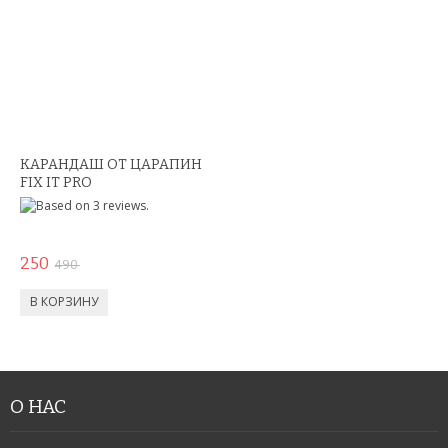
ПОДАРКИ НА 8 МАРТА
ПОДАРКИ ДЛЯ МУЖЧИН
ПОДАРКИ ДЛЯ ДЕТЕЙ
ПОДАРОЧНЫЕ НАБОРЫ
КАРАНДАШ ОТ ЦАРАПИН
FIX IT PRO
БРЕЛКИ
БИЖУТЕРИЯ
250
490
НАРУЧНЫЕ ЧАСЫ
УМНЫЕ ЧАСЫ
МУЖСКИЕ ЧАСЫ
О НАС
ЖЕНСКИЕ ЧАСЫ