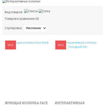
ПАТЧИ
Вид товаров:
Товаров в сравнении (0)
КОСМЕТИЧЕКСКИЕ МАСКИ
Сортировка:
КОРЕЙСКАЯ КОСМЕТИКА
КОСМЕТИЧКИ
SALE
SALE
МАСКИ ОТ ЧЕРНЫХ ТОЧЕК
ПУЗЫРЬКОВЫЕ МАСКИ
ТКАНЕВЫЕ МАСКИ
СКРАБЫ
МИЦЕЛЛЯРНАЯ ВОДА
ЖУЮЩАЯ КОПИЛКА FACE
ИНТЕРАКТИВНАЯ