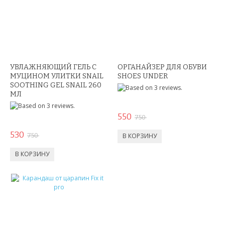
ОЧКИ ВИРТУАЛЬНОЙ РЕАЛЬНОСТИ
КОЖГАЛАНТЕРЕЯ
ДЛЯ МУЖЧИН
УВЛАЖНЯЮЩИЙ ГЕЛЬ С
ОРГАНАЙЗЕР ДЛЯ ОБУВИ
ДЛЯ ДЕВУШЕК
МУЦИНОМ УЛИТКИ SNAIL
SHOES UNDER
SOOTHING GEL SNAIL 260
МЛ
3D СВЕТИЛЬНИКИ
550
НЕОБЫЧНЫЕ ТОВАРЫ!!!
750
530
750
ТОВАРЫ ДЛЯ ДЕТЕЙ
ПОДАРКИ И СУВЕНИРЫ
ПОДАРКИ ДЛЯ ДЕВУШЕК
ПОДАРКИ НА 23 ФЕВРАЛЯ