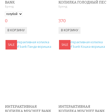
ПЕНКИ ДЛЯ УМЫВАНИЯ
BANK
КОПИЛКА ГОЛОДНЫЙ ПЕС
Бренд:
Бренд:
СЫВОРОТКА ДЛЯ ЛИЦА
0
370
ЗЕРКАЛО С LED ПОДСВЕТКОЙ
КРЕМ ДЛЯ ЛИЦА
SALE
SALE
КОСМЕТИКА BIOAQUA
УХОД ЗА РУКАМИ И НОГАМИ
УХОД ЗА ТЕЛОМ
СРЕДСТВА ДЛЯ ДЕПИЛЯЦИИ И ЭПИЛЯЦИИ
МАССАЖЕРЫ
КОРРЕКТИРУЮЩЕЕ БЕЛЬЕ
ИНТЕРАКТИВНАЯ
ИНТЕРАКТИВНАЯ
КОПИЛКА MISCHIEF BANK
КОПИЛКА MISCHIEF BANK