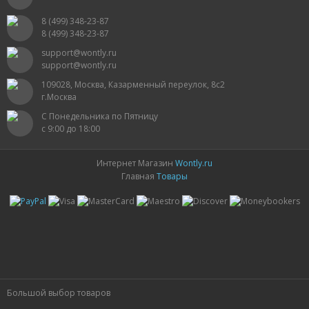
СПИННЕРЫ,АНТИСТРЕСС
8 (499) 348-23-87
8 (499) 348-23-87
КОНСТРУКТОРЫ
support@wontly.ru
support@wontly.ru
РАЗВИВАЮЩИЕ ИГРУШКИ
109028, Москва, Казарменный переулок, 8с2
г.Москва
ИГРУШКИ ДЛЯ МАЛЬЧИКОВ
С Понедельника по Пятницу
с 9:00 до 18:00
ИНТЕРАКТИВНЫЕ ИГРУШКИ
Интернет Магазин
Wontly.ru
ИНТЕРАКТИВНЫЕ КОПИЛКИ
Главная
Товары
ИГРУШКИ ДЛЯ ДЕВОЧЕК
СПИННЕРЫ
НОВОГОДНИЕ ТОВАРЫ
СВЕТОВЫЕ ШОУ
Большой выбор товаров