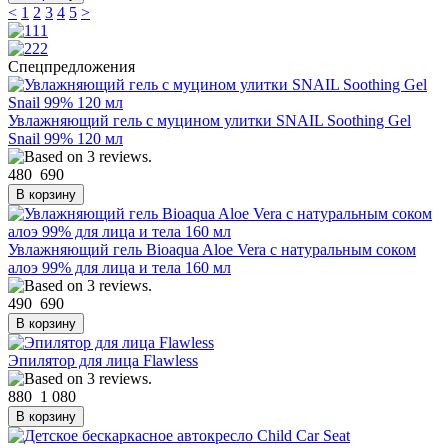
<
1
2
3
4
5
>
Спецпредложения
Увлажняющий гель с муцином улитки SNAIL Soothing Gel
Snail 99% 120 мл
480
690
Увлажняющий гель Bioaqua Aloe Vera с натуральным соком
алоэ 99% для лица и тела 160 мл
490
690
Эпилятор для лица Flawless
880
1 080