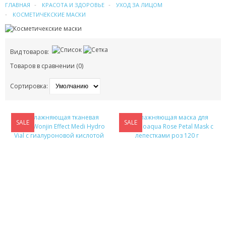
УХОД ЗА ВОЛОСАМИ
ГЛАВНАЯ
КРАСОТА И ЗДОРОВЬЕ
УХОД ЗА ЛИЦОМ
КОСМЕТИЧЕКСКИЕ МАСКИ
УХОД ЗА ЛИЦОМ
ПАТЧИ
Вид товаров:
Товаров в сравнении (0)
КОСМЕТИЧЕКСКИЕ МАСКИ
Сортировка:
КОРЕЙСКАЯ КОСМЕТИКА
КОСМЕТИЧКИ
SALE
SALE
МАСКИ ОТ ЧЕРНЫХ ТОЧЕК
ПУЗЫРЬКОВЫЕ МАСКИ
ТКАНЕВЫЕ МАСКИ
СКРАБЫ