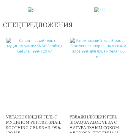
КАРАОКЕ МИКРОФОНЫ
ОЧКИ ВИРТУАЛЬНОЙ РЕАЛЬНОСТИ
СПЕЦПРЕДЛОЖЕНИЯ
КОЖГАЛАНТЕРЕЯ
ДЛЯ МУЖЧИН
ДЛЯ ДЕВУШЕК
3D СВЕТИЛЬНИКИ
НЕОБЫЧНЫЕ ТОВАРЫ!!!
ТОВАРЫ ДЛЯ ДЕТЕЙ
ПОДАРКИ И СУВЕНИРЫ
УВЛАЖНЯЮЩИЙ ГЕЛЬ С
УВЛАЖНЯЮЩИЙ ГЕЛЬ
МУЦИНОМ УЛИТКИ SNAIL
BIOAQUA ALOE VERA С
ПОДАРКИ ДЛЯ ДЕВУШЕК
SOOTHING GEL SNAIL 99%
НАТУРАЛЬНЫМ СОКОМ