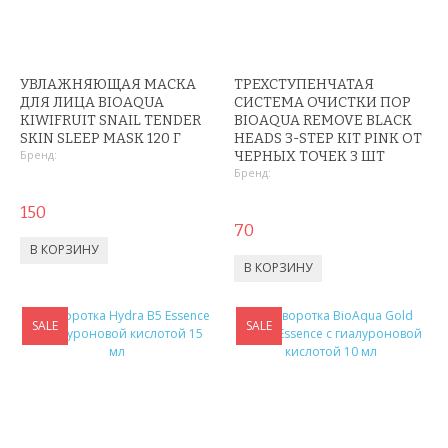
КОРРЕКТИРУЮЩЕЕ БЕЛЬЕ
СРЕДСТВА ДЛЯ ПОХУДЕНИЯ
УВЛАЖНЯЮЩАЯ МАСКА
ТРЕХСТУПЕНЧАТАЯ
ТРЕНАЖЕРЫ
ДЛЯ ЛИЦА BIOAQUA
СИСТЕМА ОЧИСТКИ ПОР
KIWIFRUIT SNAIL TENDER
BIOAQUA REMOVE BLACK
SKIN SLEEP MASK 120 Г
HEADS 3-STEP KIT PINK ОТ
ХОЗТОВАРЫ
Бренд:
ЧЕРНЫХ ТОЧЕК 3 ШТ
Бренд:
ЗОНТЫ
150
70
ТОВАРЫ ДЛЯ КУХНИ
ТЕРМОСЫ
ТЕРМОКРУЖКИ
SALE
SALE
ТОВАРЫ ДЛЯ САДА
ОСВЕЩЕНИЕ