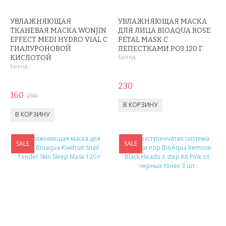
МИЦЕЛЛЯРНАЯ ВОДА
УВЛАЖНЯЮЩАЯ
УВЛАЖНЯЮЩАЯ МАСКА
ПЕНКИ ДЛЯ УМЫВАНИЯ
ТКАНЕВАЯ МАСКА WONJIN
ДЛЯ ЛИЦА BIOAQUA ROSE
EFFECT MEDI HYDRO VIAL С
PETAL MASK С
ГИАЛУРОНОВОЙ
СЫВОРОТКА ДЛЯ ЛИЦА
ЛЕПЕСТКАМИ РОЗ 120 Г
Бренд:
КИСЛОТОЙ
Бренд:
ЗЕРКАЛО С LED ПОДСВЕТКОЙ
230
160
КРЕМ ДЛЯ ЛИЦА
250
КОСМЕТИКА BIOAQUA
УХОД ЗА РУКАМИ И НОГАМИ
SALE
SALE
УХОД ЗА ТЕЛОМ
СРЕДСТВА ДЛЯ ДЕПИЛЯЦИИ И ЭПИЛЯЦИИ
МАССАЖЕРЫ