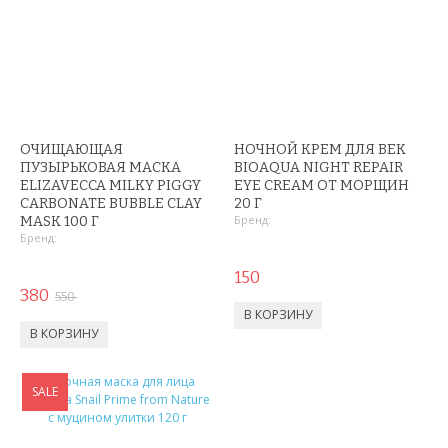
АНТИБЛИКОВЫЕ ОЧКИ
АНТИДОЖДЬ
ДЕРЖАТЕЛИ ДЛЯ ТЕЛЕФОНОВ
СПОРТИВНЫЕ ТОВАРЫ
ОЧИЩАЮЩАЯ
НОЧНОЙ КРЕМ ДЛЯ ВЕК
ПУЗЫРЬКОВАЯ МАСКА
BIOAQUA NIGHT REPAIR
ELIZAVECCA MILKY PIGGY
EYE CREAM ОТ МОРЩИН
ТОВАРЫ ДЛЯ ТУРИЗМА
СARBONATE BUBBLE CLAY
20 Г
Бренд:
MASK 100 Г
ТРЕНИРОВОЧНЫЕ МАСКИ
Бренд:
150
ТОВАРЫ ДЛЯ ФИТНЕСА
380
550
ТОВАРЫ ДЛЯ ТРЕНИРОВОК
ТОВАРЫ ДЛЯ ПЛЯЖА
SALE
НАДУВНОЙ ДИВАН ЛАМЗАК