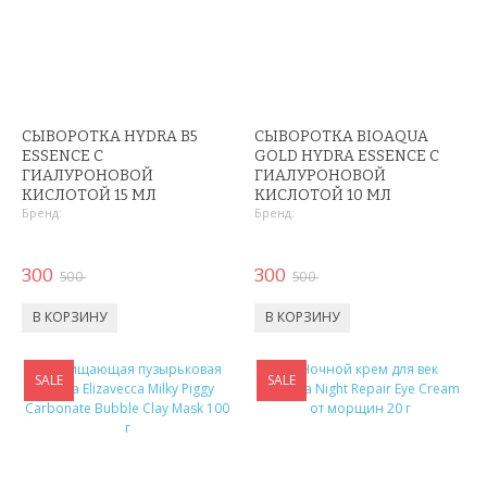
ОХЛАЖДАЮЩИЕ СТАКАНЫ
ШЛАНГИ XHOSE
БУТЫЛКИ ДЛЯ ВОДЫ
СЫВОРОТКА HYDRA B5
СЫВОРОТКА BIOAQUA
ESSENCE С
GOLD HYDRA ESSENCE С
ЛАНЧ БОКСЫ ДЛЯ ЕДЫ
ГИАЛУРОНОВОЙ
ГИАЛУРОНОВОЙ
КИСЛОТОЙ 15 МЛ
КИСЛОТОЙ 10 МЛ
ДОЗАТОРЫ
Бренд:
Бренд:
ШЕЙКЕРЫ
300
300
500
500
КОНДИЦИОНЕРЫ И ВЕНТИЛЯТОРЫ
АВТОАКСЕССУАРЫ
SALE
SALE
АВТОЭЛЕКТРОНИКА
ВИДЕОРЕГИСТРАТОРЫ