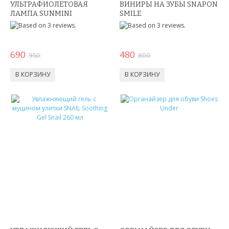
УЛЬТРАФИОЛЕТОВАЯ
ВИНИРЫ НА ЗУБЫ SNAPON
ДЕТСКИЕ ИГРУШКИ
ЛАМПА SUNMINI
SMILE
СПИННЕРЫ,АНТИСТРЕСС
690
480
950
800
КОНСТРУКТОРЫ
РАЗВИВАЮЩИЕ ИГРУШКИ
ИГРУШКИ ДЛЯ МАЛЬЧИКОВ
ИНТЕРАКТИВНЫЕ ИГРУШКИ
ИНТЕРАКТИВНЫЕ КОПИЛКИ
ИГРУШКИ ДЛЯ ДЕВОЧЕК
СПИННЕРЫ
НОВОГОДНИЕ ТОВАРЫ