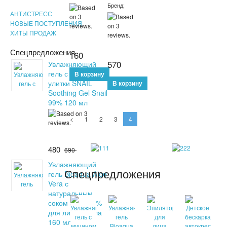
Бренд:
АНТИСТРЕСС
НОВЫЕ ПОСТУПЛЕНИЯ
ХИТЫ ПРОДАЖ
Спецпредложения
160
570
Увлажняющий
гель с муцином
улитки SNAIL
Soothing Gel Snail
99% 120 мл
<
1
2
3
4
480
690
Увлажняющий
Спецпредложения
гель Bioaqua Aloe
Vera с
натуральным
соком алоэ 99%
для лица и тела
160 мл