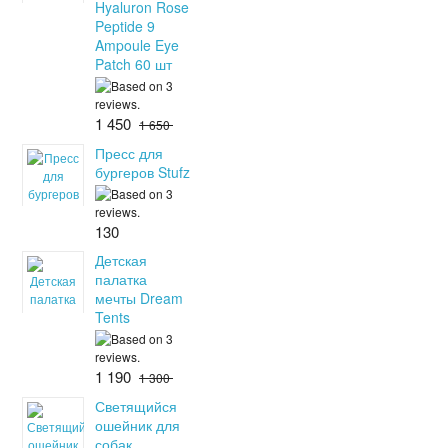
Hyaluron Rose
Peptide 9
Ampoule Eye
Patch 60 шт
1 450
1 650
Пресс для
бургеров Stufz
130
Детская
палатка
мечты Dream
Tents
1 190
1 300
Светящийся
ошейник для
собак