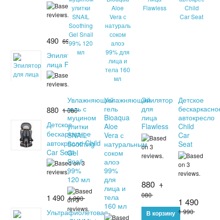
490
690
Эпилятор для
лица Flawless
Увлажняющий
Увлажняющий
Эпилятор
Детское
гель с
гель
для
бескаркасно
880
1 080
муцином
Bioaqua
лица
автокресло
Детское
улитки
Aloe
Flawless
Child
бескаркасное
SNAIL
Vera с
Car
автокресло Child
Soothing
натуральным
Seat
Car Seat
Gel
соком
Snail
алоэ
99%
99%
120 мл
для
880
1
лица и
080
тела
1 490
1 990
1 490
160 мл
Ультрафиолетовая
1 990