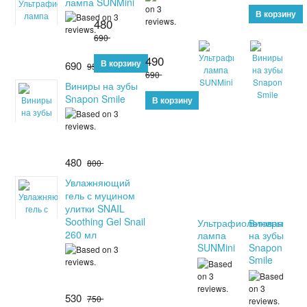
лампа SUNMini
480
690
490
690
950
690
Виниры на зубы
Snapon Smile
480
800
Увлажняющий
гель с муцином
улитки SNAIL
Soothing Gel Snail
Ультрафиолетовая
Виниры
260 мл
лампа
на зубы
SUNMini
Snapon
Smile
530
750