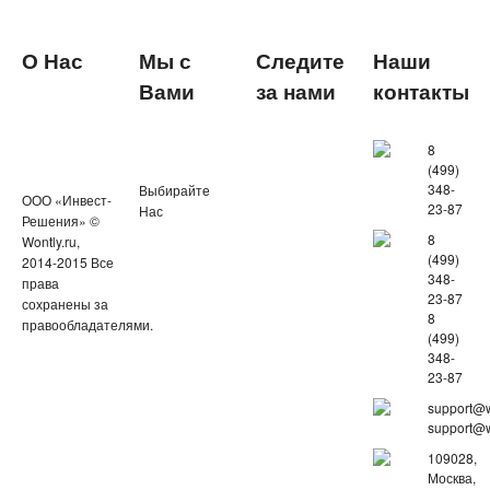
О Нас
Мы с
Следите
Наши
Вами
за нами
контакты
8
(499)
348-
Выбирайте
ООО «Инвест-
23-87
Нас
Решения» ©
8
Wontly.ru,
(499)
2014-2015 Все
348-
права
23-87
сохранены за
8
правообладателями.
(499)
348-
23-87
support@w
support@w
109028,
Москва,