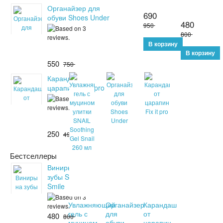
Органайзер для
690
обуви Shoes Under
480
950
800
550
750
Карандаш от
царапин Fix it pro
250
490
Бестселлеры
Виниры на
зубы Snapon
Smile
Увлажняющий
Органайзер
Карандаш
гель с
для
от
480
800
муцином
обуви
царапин