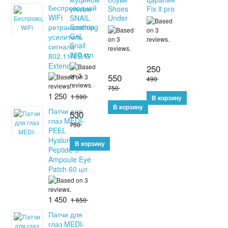
Беспроводной
улитки
Shoes
Fix it pro
WiFi
SNAIL
Under
ретранслятор
Soothing
Gel
усилитель
Snail
сигнала
260 мл
802.11N/B/G
Extender
250
550
490
750
1 250
1 590
Патчи для
530
глаз MEDI-
750
PEEL
Hyaluron Aqua
Peptide 9
Ampoule Eye
Patch 60 шт
1 450
1 650
Патчи для
глаз MEDI-