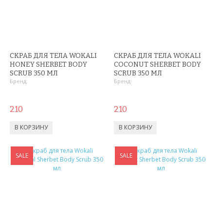
ШЛАНГИ XHOSE
БУТЫЛКИ ДЛЯ ВОДЫ
ЛАНЧ БОКСЫ ДЛЯ ЕДЫ
СКРАБ ДЛЯ ТЕЛА WOKALI
СКРАБ ДЛЯ ТЕЛА WOKALI
HONEY SHERBET BODY
COCONUT SHERBET BODY
ДОЗАТОРЫ
SCRUB 350 МЛ
SCRUB 350 МЛ
Бренд:
Бренд:
ШЕЙКЕРЫ
210
210
КОНДИЦИОНЕРЫ И ВЕНТИЛЯТОРЫ
АВТОАКСЕССУАРЫ
SALE
АВТОЭЛЕКТРОНИКА
SALE
ВИДЕОРЕГИСТРАТОРЫ
АНТИБЛИКОВЫЕ ОЧКИ