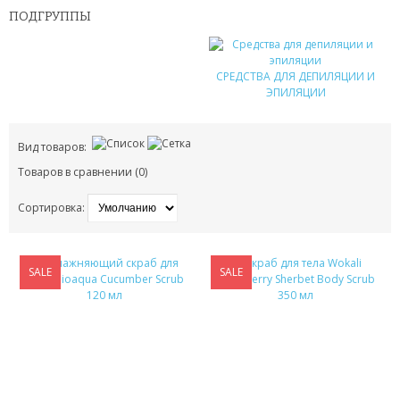
ПОДГРУППЫ
ПАТЧИ
СРЕДСТВА ДЛЯ ДЕПИЛЯЦИИ И
КОСМЕТИЧЕКСКИЕ МАСКИ
ЭПИЛЯЦИИ
КОРЕЙСКАЯ КОСМЕТИКА
Вид товаров:
КОСМЕТИЧКИ
Товаров в сравнении (0)
МАСКИ ОТ ЧЕРНЫХ ТОЧЕК
Сортировка:
ПУЗЫРЬКОВЫЕ МАСКИ
SALE
SALE
ТКАНЕВЫЕ МАСКИ
СКРАБЫ
МИЦЕЛЛЯРНАЯ ВОДА