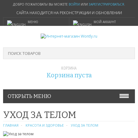
ДОБРО ПОЖАЛОВАТЬ! ВЫ МОЖЕТЕ
ВОЙТИ
ИЛИ
ЗАРЕГИСТРИРОВАТЬСЯ
.
САЙТА НАХОДИТСЯ НА РЕКОНСТРУКЦИИ И ОБНОВЛЕНИИ
МЕНЮ
МОЙ АККАУНТ
КОРЗИНА
Корзина пуста
ОТКРЫТЬ МЕНЮ
КРАСОТА И ЗДОРОВЬЕ
УХОД ЗА ТЕЛОМ
УХОД ЗА ВОЛОСАМИ
ГЛАВНАЯ
КРАСОТА И ЗДОРОВЬЕ
УХОД ЗА ТЕЛОМ
УХОД ЗА ЛИЦОМ