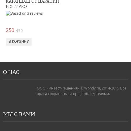
КАРАНДАШ ОТ ЦАРАПИН
FIX IT PRO
250
490
О НАС
ООО «Инвест-Решения» © Wontly.ru, 2014-2015 Все
права сохранены за правообладателями.
МЫ С ВАМИ