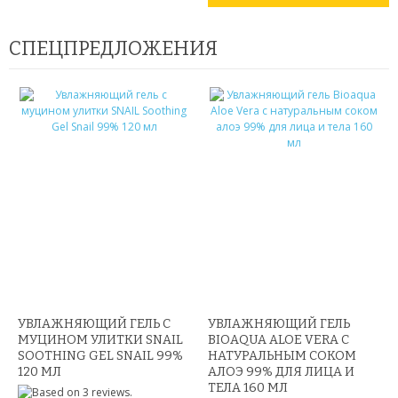
ОЧКИ ВИРТУАЛЬНОЙ РЕАЛЬНОСТИ
СПЕЦПРЕДЛОЖЕНИЯ
КОЖГАЛАНТЕРЕЯ
ДЛЯ МУЖЧИН
ДЛЯ ДЕВУШЕК
3D СВЕТИЛЬНИКИ
НЕОБЫЧНЫЕ ТОВАРЫ!!!
ТОВАРЫ ДЛЯ ДЕТЕЙ
ПОДАРКИ И СУВЕНИРЫ
УВЛАЖНЯЮЩИЙ ГЕЛЬ С
УВЛАЖНЯЮЩИЙ ГЕЛЬ
ПОДАРКИ ДЛЯ ДЕВУШЕК
МУЦИНОМ УЛИТКИ SNAIL
BIOAQUA ALOE VERA С
SOOTHING GEL SNAIL 99%
НАТУРАЛЬНЫМ СОКОМ
ПОДАРКИ НА 23 ФЕВРАЛЯ
120 МЛ
АЛОЭ 99% ДЛЯ ЛИЦА И
ТЕЛА 160 МЛ