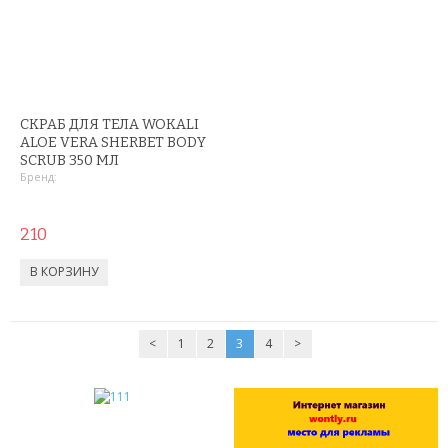
ГАДЖЕТЫ
ДЕТСКИЕ ЧАСЫ С GPS
УМНЫЕ ЧАСЫ SMART WATCH
СКРАБ ДЛЯ ТЕЛА WOKALI
ALOE VERA SHERBET BODY
POWER BANK (ПОВЕР БАНК)
SCRUB 350 МЛ
Бренд:
МИНИ КАМЕРЫ
210
АКСЕССУАРЫ ДЛЯ ТЕЛЕФОНОВ
ПОРТАТИВНЫЕ КОЛОНКИ
НАУШНИКИ
<
1
2
3
4
>
ТВ ПРИСТАВКИ
КАРАОКЕ МИКРОФОНЫ