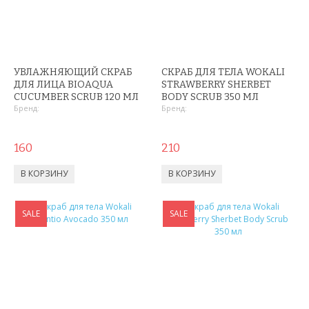
ПЕНКИ ДЛЯ УМЫВАНИЯ
СЫВОРОТКА ДЛЯ ЛИЦА
ЗЕРКАЛО С LED ПОДСВЕТКОЙ
УВЛАЖНЯЮЩИЙ СКРАБ
СКРАБ ДЛЯ ТЕЛА WOKALI
ДЛЯ ЛИЦА BIOAQUA
STRAWBERRY SHERBET
КРЕМ ДЛЯ ЛИЦА
CUCUMBER SCRUB 120 МЛ
BODY SCRUB 350 МЛ
Бренд:
Бренд:
КОСМЕТИКА BIOAQUA
160
210
УХОД ЗА РУКАМИ И НОГАМИ
УХОД ЗА ТЕЛОМ
SALE
SALE
СРЕДСТВА ДЛЯ ДЕПИЛЯЦИИ И ЭПИЛЯЦИИ
МАССАЖЕРЫ
КОРРЕКТИРУЮЩЕЕ БЕЛЬЕ