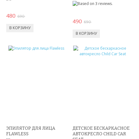
ПОДАРКИ НА 8 МАРТА
480
690
ПОДАРКИ ДЛЯ МУЖЧИН
490
690
ПОДАРКИ ДЛЯ ДЕТЕЙ
ПОДАРОЧНЫЕ НАБОРЫ
БРЕЛКИ
БИЖУТЕРИЯ
НАРУЧНЫЕ ЧАСЫ
УМНЫЕ ЧАСЫ
МУЖСКИЕ ЧАСЫ
ЭПИЛЯТОР ДЛЯ ЛИЦА
ДЕТСКОЕ БЕСКАРКАСНОЕ
ЖЕНСКИЕ ЧАСЫ
FLAWLESS
АВТОКРЕСЛО CHILD CAR