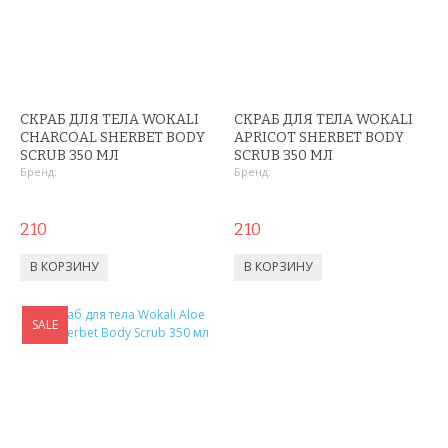
АНТИДОЖДЬ
ДЕРЖАТЕЛИ ДЛЯ ТЕЛЕФОНОВ
СПОРТИВНЫЕ ТОВАРЫ
СКРАБ ДЛЯ ТЕЛА WOKALI
СКРАБ ДЛЯ ТЕЛА WOKALI
CHARCOAL SHERBET BODY
APRICOT SHERBET BODY
ТОВАРЫ ДЛЯ ТУРИЗМА
SCRUB 350 МЛ
SCRUB 350 МЛ
Бренд:
Бренд:
ТРЕНИРОВОЧНЫЕ МАСКИ
210
210
ТОВАРЫ ДЛЯ ФИТНЕСА
ТОВАРЫ ДЛЯ ТРЕНИРОВОК
ТОВАРЫ ДЛЯ ПЛЯЖА
SALE
НАДУВНОЙ ДИВАН ЛАМЗАК
НАДУВНЫЕ МАТРАСЫ И КРУГИ