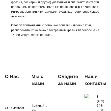
фрезия, розмарин и другие) увлажняют и снабжают эпителий
целебными веществами. Вытяжка на основе икры обогащает
микроэлементами и витаминами, оказывает регенерирующее
действие.
Способ применения:
с помощью лопатки извлечь патчи,
расположить их на веках заостренным краем к переносице на
15–20 минут, слегка прижать.
О Нас
Мы с
Следите
Наши
Вами
за нами
контакты
8
(499)
348-
Выбирайте
ООО «Инвест-
23-87
Нас