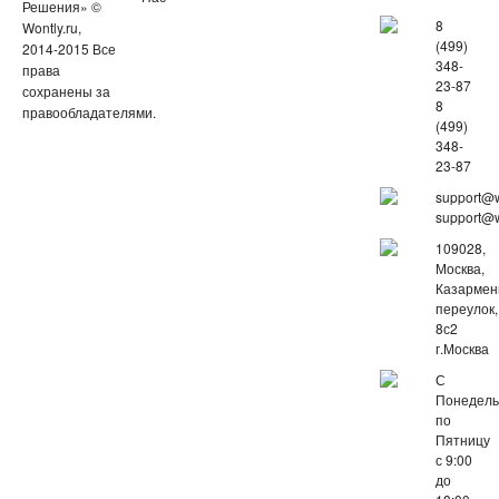
Решения» ©
8
Wontly.ru,
(499)
2014-2015 Все
348-
права
23-87
сохранены за
8
правообладателями.
(499)
348-
23-87
support@w
support@w
109028,
Москва,
Казарме
переулок,
8с2
г.Москва
С
Понедель
по
Пятницу
с 9:00
до