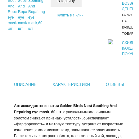
ВОЗВРАТ
ДЕНЕГ
купить в 1 клик
ГАРАНТИ
НА
КАЖДЫЙ
ТОВАР
СКИДКИ
КАЖДОМ
ПОКУПА
ОПИСАНИЕ
ХАРАКТЕРИСТИКИ
ОТЗЫВЫ
Антиоксидантные патчи Golden Birds Nest Soothing And
Repairing eye mask, 60 шт.
с уникальным коллоидным
золотом снижают признаки усталости, обеспечивают
«фарфоровость» и матовую текстуру, устраняют возрастные
изменения, омолаживают кожу, повышают ее эластичность.
Растительные экстракты (мята, алоэ, зеленый чай, лаванда,