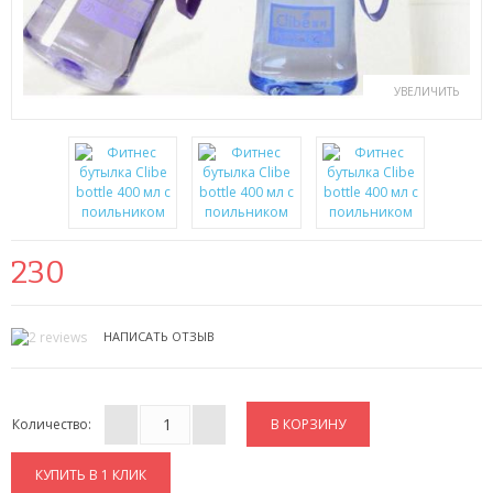
ПЕНКИ ДЛЯ УМЫВАНИЯ
СЫВОРОТКА ДЛЯ ЛИЦА
УВЕЛИЧИТЬ
ЗЕРКАЛО С LED ПОДСВЕТКОЙ
КРЕМ ДЛЯ ЛИЦА
КОСМЕТИКА BIOAQUA
УХОД ЗА РУКАМИ И НОГАМИ
230
УХОД ЗА ТЕЛОМ
НАПИСАТЬ ОТЗЫВ
СРЕДСТВА ДЛЯ ДЕПИЛЯЦИИ И ЭПИЛЯЦИИ
МАССАЖЕРЫ
Количество:
КОРРЕКТИРУЮЩЕЕ БЕЛЬЕ
КУПИТЬ В 1 КЛИК