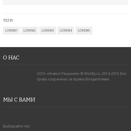
ШЛАНГИ XHOSE
БУТЫЛКИ ДЛЯ ВОДЫ
ТЕГИ:
ЛАНЧ БОКСЫ ДЛЯ ЕДЫ
LOREM1
LOREM2
LOREM3
LOREM4
LOREM5
ДОЗАТОРЫ
ШЕЙКЕРЫ
О НАС
КОНДИЦИОНЕРЫ И ВЕНТИЛЯТОРЫ
ООО «Инвест-Решения» © Wontly.ru, 2014-2015 Все
права сохранены за правообладателями.
АВТОАКСЕССУАРЫ
АВТОЭЛЕКТРОНИКА
МЫ С ВАМИ
ВИДЕОРЕГИСТРАТОРЫ
АНТИБЛИКОВЫЕ ОЧКИ
Выбирайте Нас