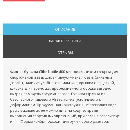
СРЕДСТВА ДЛЯ ПОХУДЕНИЯ
ТРЕНАЖЕРЫ
ХОЗТОВАРЫ
ОПИСАНИЕ
ЗОНТЫ
ХАРАКТЕРИСТИКИ
ОТЗЫВЫ
ТОВАРЫ ДЛЯ КУХНИ
ТЕРМОСЫ
Фитнес бутылка Clibe bottle 400 мл
с поильником создана для
спортсменов и ведущих активную жизнь людей. Стильный
ТЕРМОКРУЖКИ
дизайн, наличие удобного поильника, крышки с защелкой,
шнурка для переноски, прорезиненного ободка выгодно
ТОВАРЫ ДЛЯ САДА
выделяют модель среди аналогов. Бутылка сделана из
безопасного пищевого ABS пластика, устойчивого к
деформациям. Продуманная конструкция не позволяет воде
ОСВЕЩЕНИЕ
расплескивается, ее можно пить на ходу, во время
выполнения спортивных упражнений, при езде на велосипеде
ОХЛАЖДАЮЩИЕ СТАКАНЫ
и т. п. Форма колбы подходит для руки любого размера.