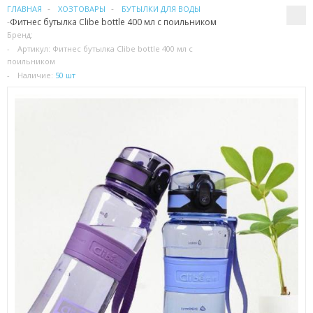
ГЛАВНАЯ
ХОЗТОВАРЫ
БУТЫЛКИ ДЛЯ ВОДЫ
Фитнес бутылка Clibe bottle 400 мл с поильником
ПАТЧИ
Бренд:
Артикул:
Фитнес бутылка Clibe bottle 400 мл с
поильником
КОСМЕТИЧЕКСКИЕ МАСКИ
Наличие:
50 шт
КОРЕЙСКАЯ КОСМЕТИКА
КОСМЕТИЧКИ
МАСКИ ОТ ЧЕРНЫХ ТОЧЕК
ПУЗЫРЬКОВЫЕ МАСКИ
ТКАНЕВЫЕ МАСКИ
СКРАБЫ
МИЦЕЛЛЯРНАЯ ВОДА