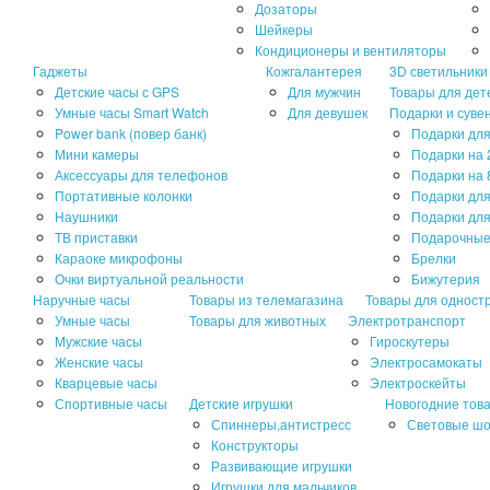
Дозаторы
Шейкеры
Кондиционеры и вентиляторы
Гаджеты
Кожгалантерея
3D светильники
Детские часы с GPS
Для мужчин
Товары для дет
Умные часы Smart Watch
Для девушек
Подарки и суве
Power bank (повер банк)
Подарки для
Мини камеры
Подарки на 
Аксессуары для телефонов
Подарки на 
Портативные колонки
Подарки дл
Наушники
Подарки для
ТВ приставки
Подарочные
Караоке микрофоны
Брелки
Очки виртуальной реальности
Бижутерия
Наручные часы
Товары из телемагазина
Товары для одност
Умные часы
Товары для животных
Электротранспорт
Мужские часы
Гироскутеры
Женские часы
Электросамокаты
Кварцевые часы
Электроскейты
Спортивные часы
Детские игрушки
Новогодние тов
Спиннеры,антистресс
Световые ш
Конструкторы
Развивающие игрушки
Игрушки для мальчиков