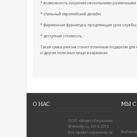
* возможность ношения несколькими различными спо
* стильный европейский дизайн;
* фирменная фурнитура, продляющая срок службы;
* доступная стоимость.
Такая сумка-рюкзак станет отличным подарком для 
и другие полезные вещи в карманах.
О НАС
МЫ С
ООО «Инвест-Решения»
© Wontly.ru, 2014-2015
Выбирай
Все права сохранены за