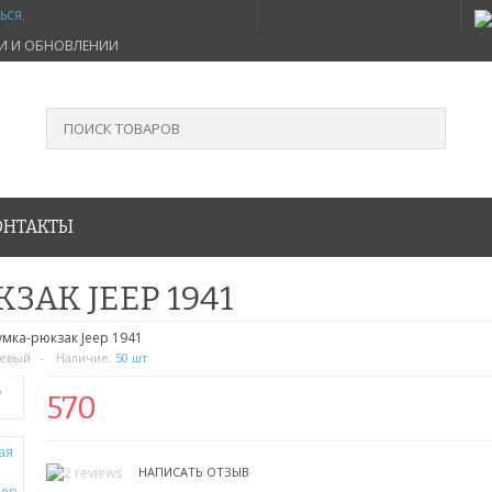
ТЬСЯ
.
ИИ И ОБНОВЛЕНИИ
ОНТАКТЫ
АК JEEP 1941
умка-рюкзак Jeep 1941
невый
Наличие:
50 шт
Ь
570
НАПИСАТЬ ОТЗЫВ