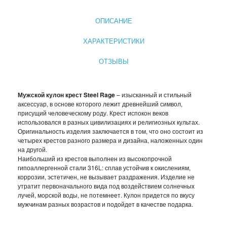
СЫВОРОТКА ДЛЯ ЛИЦА
ОПИСАНИЕ
ЗЕРКАЛО С LED ПОДСВЕТКОЙ
ХАРАКТЕРИСТИКИ
КРЕМ ДЛЯ ЛИЦА
ОТЗЫВЫ
КОСМЕТИКА BIOAQUA
Мужской кулон крест Steel Rage
– изысканный и стильный
УХОД ЗА РУКАМИ И НОГАМИ
аксессуар, в основе которого лежит древнейший символ,
присущий человеческому роду. Крест испокон веков
использовался в разных цивилизациях и религиозных культах.
УХОД ЗА ТЕЛОМ
Оригинальность изделия заключается в том, что оно состоит из
четырех крестов разного размера и дизайна, наложенных один
СРЕДСТВА ДЛЯ ДЕПИЛЯЦИИ И ЭПИЛЯЦИИ
на другой.
Наибольший из крестов выполнен из высокопрочной
гипоаллергенной стали 316L: сплав устойчив к окислениям,
МАССАЖЕРЫ
коррозии, эстетичен, не вызывает раздражения. Изделие не
утратит первоначального вида под воздействием солнечных
КОРРЕКТИРУЮЩЕЕ БЕЛЬЕ
лучей, морской воды, не потемнеет. Кулон придется по вкусу
мужчинам разных возрастов и подойдет в качестве подарка.
СРЕДСТВА ДЛЯ ПОХУДЕНИЯ