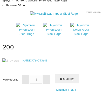
Бренд:
Артикул:
Мужской кулон крест Steel Rage
ПАТЧИ
Наличие:
50 шт
УВЕЛИЧИТЬ
КОСМЕТИЧЕКСКИЕ МАСКИ
КОРЕЙСКАЯ КОСМЕТИКА
КОСМЕТИЧКИ
200
МАСКИ ОТ ЧЕРНЫХ ТОЧЕК
ПУЗЫРЬКОВЫЕ МАСКИ
НАПИСАТЬ ОТЗЫВ
ТКАНЕВЫЕ МАСКИ
Количество:
СКРАБЫ
купить в 1 клик
МИЦЕЛЛЯРНАЯ ВОДА
ПЕНКИ ДЛЯ УМЫВАНИЯ