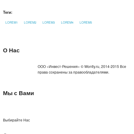
ТРЕНАЖЕРЫ
Теги:
ХОЗТОВАРЫ
LOREM1
LOREM2
LOREM3
LOREM4
LOREM5
ЗОНТЫ
ТОВАРЫ ДЛЯ КУХНИ
О Нас
ТЕРМОСЫ
ООО «Инвест-Решения» © Wontly.ru, 2014-2015 Все
права сохранены за правообладателями.
ТЕРМОКРУЖКИ
ТОВАРЫ ДЛЯ САДА
Мы с Вами
ОСВЕЩЕНИЕ
ОХЛАЖДАЮЩИЕ СТАКАНЫ
Выбирайте Нас
ШЛАНГИ XHOSE