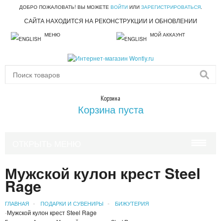
ДОБРО ПОЖАЛОВАТЬ! ВЫ МОЖЕТЕ
ВОЙТИ
ИЛИ
ЗАРЕГИСТРИРОВАТЬСЯ
.
САЙТА НАХОДИТСЯ НА РЕКОНСТРУКЦИИ И ОБНОВЛЕНИИ
МЕНЮ
МОЙ АККАУНТ
Корзина
Корзина пуста
ОТКРЫТЬ МЕНЮ
КРАСОТА И ЗДОРОВЬЕ
Мужской кулон крест Steel
Rage
УХОД ЗА ВОЛОСАМИ
ГЛАВНАЯ
ПОДАРКИ И СУВЕНИРЫ
БИЖУТЕРИЯ
УХОД ЗА ЛИЦОМ
Мужской кулон крест Steel Rage