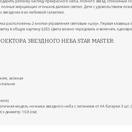
 подарить ребенку частицу прекрасного неба, полного звезд, спокойный со
 полные мерцающих огоньков далеких светил. Дети с удовольствием ложат
и звездочек в их любимой галактике.
ика расположены 2 кнопки управления световым «шоу». Первая клавиша о
дсветку в общую картину (LED). Цвета можно чередовать и включать однов
ЕКТОРА ЗВЕЗДНОГО НЕБА STAR MASTER:
иняя, зеленая
 спальни
екте)
ичная модель ночника звездного неба с питанием от AA батареи 3 шт. (в
 х диаметр: 10,8 (см)