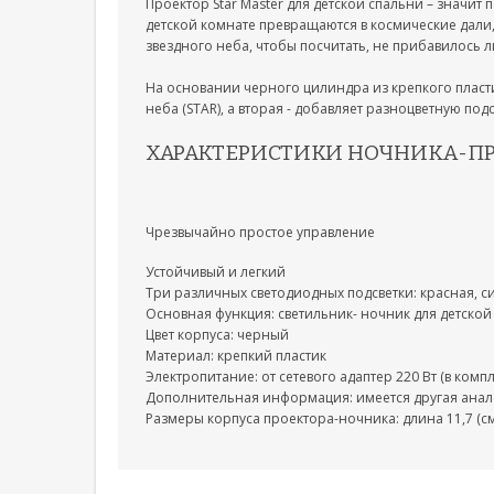
Проектор Star Master для детской спальни – значит
детской комнате превращаются в космические дали,
звездного неба, чтобы посчитать, не прибавилось л
На основании черного цилиндра из крепкого пласт
неба (STAR), а вторая - добавляет разноцветную по
ХАРАКТЕРИСТИКИ НОЧНИКА-ПРО
Чрезвычайно простое управление
Устойчивый и легкий
Три различных светодиодных подсветки: красная, с
Основная функция: светильник- ночник для детской
Цвет корпуса: черный
Материал: крепкий пластик
Электропитание: от сетевого адаптер 220 Вт (в компл
Дополнительная информация: имеется другая аналог
Размеры корпуса проектора-ночника: длина 11,7 (см)