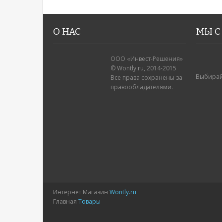
О НАС
МЫ С
ООО «Инвест-Решения»
© Wontly.ru, 2014-2015
Выбирай
Все права сохранены за
правообладателями.
Интернет Магазин
Wontly.ru
Главная
Товары