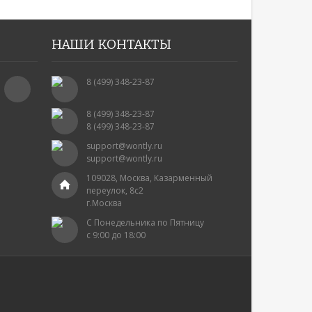
НАШИ КОНТАКТЫ
8 (499) 348-23-87
8 (499) 348-23-87
8 (499) 348-23-87
support@wontly.ru
support@wontly.ru
109028, Москва, Казарменный
переулок, 8с2
г.Москва
С Понедельника по Пятницу
с 9:00 до 18:00