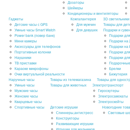
Дозаторы
Шейкеры
Кондиционеры и вентиляторы
Гаджеты
Кожгалантерея
3D светильники
Детские часы с GPS
Для мужчин
Товары для дет
Умные часы Smart Watch
Для девушек
Подарки и суве
Power bank (повер банк)
Подарки для
Мини камеры
Подарки на 
Аксессуары для телефонов
Подарки на 
Портативные колонки
Подарки дл
Наушники
Подарки для
ТВ приставки
Подарочные
Караоке микрофоны
Брелки
Очки виртуальной реальности
Бижутерия
Наручные часы
Товары из телемагазина
Товары для одност
Умные часы
Товары для животных
Электротранспорт
Мужские часы
Гироскутеры
Женские часы
Электросамокаты
Кварцевые часы
Электроскейты
Спортивные часы
Детские игрушки
Новогодние тов
Спиннеры,антистресс
Световые ш
Конструкторы
Развивающие игрушки
Игрушки для мальчиков