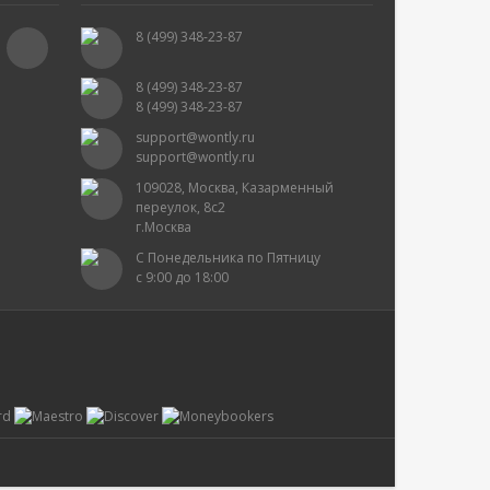
8 (499) 348-23-87
8 (499) 348-23-87
8 (499) 348-23-87
support@wontly.ru
support@wontly.ru
109028, Москва, Казарменный
переулок, 8с2
г.Москва
С Понедельника по Пятницу
с 9:00 до 18:00