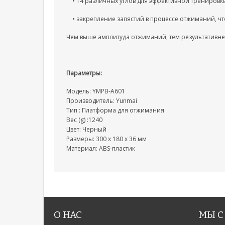
• 14 различных углов для эффективной тренировк
• закрепление запястий в процессе отжиманий, ч
Чем выше амплитуда отжиманий, тем результативне
Параметры:
Модель: YMPB-A601
Производитель: Yunmai
Тип : Платформа для отжимания
Вес (g) :1240
Цвет: Черный
Размеры: 300 х 180 х 36 мм
Материал: ABS-пластик
О НАС
МЫ С