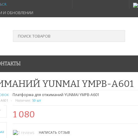
ТЬСЯ
.
ИИ И ОБНОВЛЕНИИ
ОНТАКТЫ
ИМАНИЙ YUNMAI YMPB-A601
Платформа для отжиманий YUNMAI YMPB-A601
РОВОК
-A601
Наличие:
50 шт
Ь
1 080
НАПИСАТЬ ОТЗЫВ