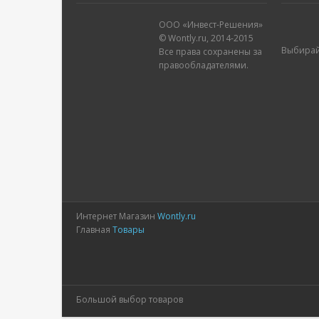
ООО «Инвест-Решения»
© Wontly.ru, 2014-2015
Выбирай
Все права сохранены за
правообладателями.
Интернет Магазин
Wontly.ru
Главная
Товары
Большой выбор товаров