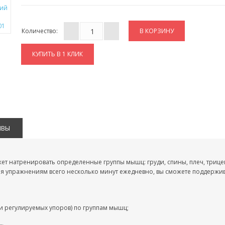
Количество:
КУПИТЬ В 1 КЛИК
ЫВЫ
т натренировать определенные группы мышц: груди, спины, плеч, триц
ляя упражнениям всего несколько минут ежедневно, вы сможете поддержив
и регулируемых упоров) по группам мышц;