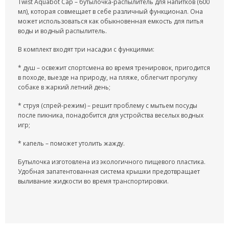
Twist Aquabot Cap – бутылочка-распылитель для напитков (600
ШЛАНГИ XHOSE
мл), которая совмещает в себе различный функционал. Она
может использоваться как обыкновенная емкость для питья
БУТЫЛКИ ДЛЯ ВОДЫ
воды и водный распылитель.
ЛАНЧ БОКСЫ ДЛЯ ЕДЫ
В комплект входят три насадки с функциями:
* душ – освежит спортсмена во время тренировок, пригодится
ДОЗАТОРЫ
в походе, выезде на природу, на пляже, облегчит прогулку
собаке в жаркий летний день;
ШЕЙКЕРЫ
* струя (спрей-режим) – решит проблему с мытьем посуды
после пикника, понадобится для устройства веселых водных
КОНДИЦИОНЕРЫ И ВЕНТИЛЯТОРЫ
игр;
АВТОАКСЕССУАРЫ
* капель – поможет утолить жажду.
Бутылочка изготовлена из экологичного пищевого пластика.
АВТОЭЛЕКТРОНИКА
Удобная запатентованная система крышки предотвращает
выливание жидкости во время транспортировки.
ВИДЕОРЕГИСТРАТОРЫ
АНТИБЛИКОВЫЕ ОЧКИ