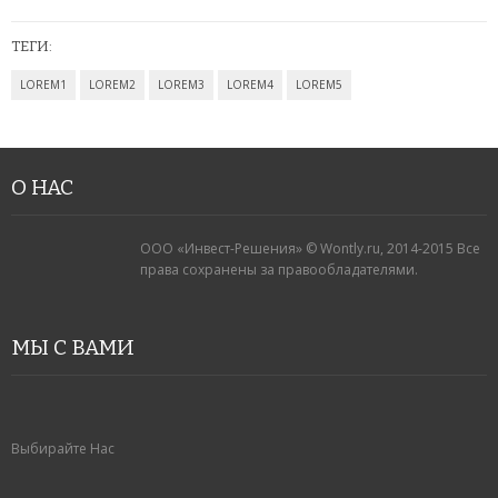
АНТИДОЖДЬ
ТЕГИ:
ДЕРЖАТЕЛИ ДЛЯ ТЕЛЕФОНОВ
LOREM1
LOREM2
LOREM3
LOREM4
LOREM5
СПОРТИВНЫЕ ТОВАРЫ
ТОВАРЫ ДЛЯ ТУРИЗМА
О НАС
ТРЕНИРОВОЧНЫЕ МАСКИ
ООО «Инвест-Решения» © Wontly.ru, 2014-2015 Все
ТОВАРЫ ДЛЯ ФИТНЕСА
права сохранены за правообладателями.
ТОВАРЫ ДЛЯ ТРЕНИРОВОК
МЫ С ВАМИ
ТОВАРЫ ДЛЯ ПЛЯЖА
НАДУВНОЙ ДИВАН ЛАМЗАК
Выбирайте Нас
НАДУВНЫЕ МАТРАСЫ И КРУГИ