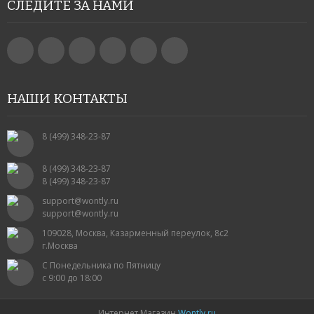
СЛЕДИТЕ ЗА НАМИ
ГАДЖЕТЫ
ДЕТСКИЕ ЧАСЫ С GPS
УМНЫЕ ЧАСЫ SMART WATCH
НАШИ КОНТАКТЫ
POWER BANK (ПОВЕР БАНК)
МИНИ КАМЕРЫ
8 (499) 348-23-87
АКСЕССУАРЫ ДЛЯ ТЕЛЕФОНОВ
8 (499) 348-23-87
8 (499) 348-23-87
ПОРТАТИВНЫЕ КОЛОНКИ
support@wontly.ru
support@wontly.ru
НАУШНИКИ
109028, Москва, Казарменный переулок, 8с2
г.Москва
ТВ ПРИСТАВКИ
С Понедельника по Пятницу
с 9:00 до 18:00
КАРАОКЕ МИКРОФОНЫ
Интернет Магазин
Wontly.ru