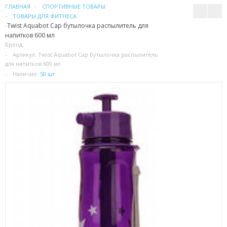
ГЛАВНАЯ
СПОРТИВНЫЕ ТОВАРЫ
ТОВАРЫ ДЛЯ ФИТНЕСА
ПАТЧИ
Twist Aquabot Cap бутылочка распылитель для
напитков 600 мл
Бренд:
КОСМЕТИЧЕКСКИЕ МАСКИ
Артикул:
Twist Aquabot Cap бутылочка распылитель
для напитков 600 мл
КОРЕЙСКАЯ КОСМЕТИКА
Наличие:
50 шт
КОСМЕТИЧКИ
МАСКИ ОТ ЧЕРНЫХ ТОЧЕК
ПУЗЫРЬКОВЫЕ МАСКИ
ТКАНЕВЫЕ МАСКИ
СКРАБЫ
МИЦЕЛЛЯРНАЯ ВОДА