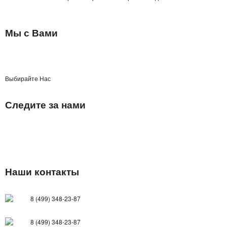
ДЕРЖАТЕЛИ ДЛЯ ТЕЛЕФОНОВ
Мы с Вами
СПОРТИВНЫЕ ТОВАРЫ
ТОВАРЫ ДЛЯ ТУРИЗМА
Выбирайте Нас
ТРЕНИРОВОЧНЫЕ МАСКИ
Следите за нами
ТОВАРЫ ДЛЯ ФИТНЕСА
ТОВАРЫ ДЛЯ ТРЕНИРОВОК
ТОВАРЫ ДЛЯ ПЛЯЖА
Наши контакты
НАДУВНОЙ ДИВАН ЛАМЗАК
НАДУВНЫЕ МАТРАСЫ И КРУГИ
8 (499) 348-23-87
ГАДЖЕТЫ
8 (499) 348-23-87