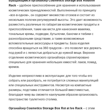
Вращающийся органайзер Cosmetics Storage Box Rotative
Rack
– удобное приспособление для хранения и использования
ТРЕНАЖЕРЫ
косметических принадлежностей. Выполненный по принципу
«все-в-одном», он содержит множество отсеков и состоит из
ХОЗТОВАРЫ
нескольких полочек регулируемой высоты. Это дает возможность
разместить различные по габаритам косметические продукты и
ЗОНТЫ
приспособления, такие как кисти для нанесения макияжа,
тональные кремы, подводки, бутылочки, баночки и тюбики с
разнообразными средствами, а также всевозможные
ТОВАРЫ ДЛЯ КУХНИ
вспомогательные аксессуары и предметы. База изделия
способна вращаться на 360 градусов – это позволит все держать
ТЕРМОСЫ
под рукой и с легкостью добраться до нужной вещи. Верхнее
отделение косметического органайзера спроектировано
специально для хранения небольших емкостей: лаков, помад,
ТЕРМОКРУЖКИ
кремов.
ТОВАРЫ ДЛЯ САДА
Изделие неприхотливо в эксплуатации: для того чтобы его
собрать или разобрать, не потребуется сложных манипуляций
ОСВЕЩЕНИЕ
или специальных инструментов. Несмотря на компактные
размеры, подставка отличается большой вместимостью,
благодаря чему вы сможете наилучшим образом организовать
ОХЛАЖДАЮЩИЕ СТАКАНЫ
пространство туалетного столика.
ШЛАНГИ XHOSE
Органайзер Cosmetics Storage Box Rot at Ive Rack
– с этим