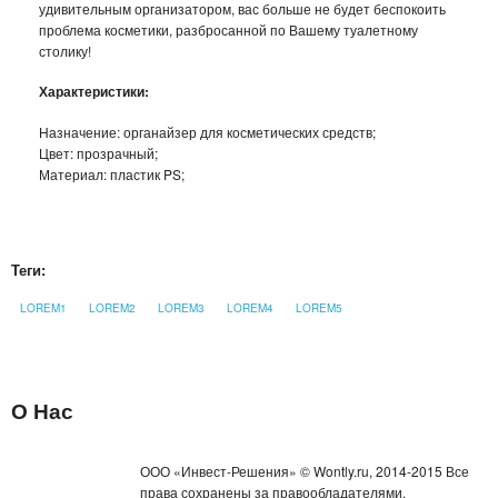
удивительным организатором, вас больше не будет беспокоить
проблема косметики, разбросанной по Вашему туалетному
БУТЫЛКИ ДЛЯ ВОДЫ
столику!
ЛАНЧ БОКСЫ ДЛЯ ЕДЫ
Характеристики:
ДОЗАТОРЫ
Назначение: органайзер для косметических средств;
Цвет: прозрачный;
Материал: пластик PS;
ШЕЙКЕРЫ
КОНДИЦИОНЕРЫ И ВЕНТИЛЯТОРЫ
Теги:
АВТОАКСЕССУАРЫ
LOREM1
LOREM2
LOREM3
LOREM4
LOREM5
АВТОЭЛЕКТРОНИКА
ВИДЕОРЕГИСТРАТОРЫ
О Нас
АНТИБЛИКОВЫЕ ОЧКИ
ООО «Инвест-Решения» © Wontly.ru, 2014-2015 Все
АНТИДОЖДЬ
права сохранены за правообладателями.