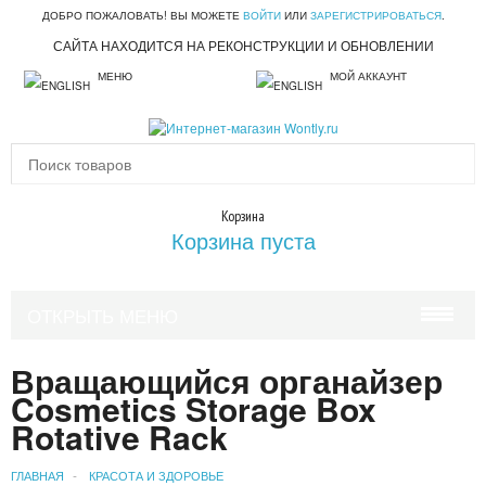
ДОБРО ПОЖАЛОВАТЬ! ВЫ МОЖЕТЕ
ВОЙТИ
ИЛИ
ЗАРЕГИСТРИРОВАТЬСЯ
.
САЙТА НАХОДИТСЯ НА РЕКОНСТРУКЦИИ И ОБНОВЛЕНИИ
МЕНЮ
МОЙ АККАУНТ
Корзина
Корзина пуста
ОТКРЫТЬ МЕНЮ
КРАСОТА И ЗДОРОВЬЕ
Вращающийся органайзер
Cosmetics Storage Box
УХОД ЗА ВОЛОСАМИ
Rotative Rack
УХОД ЗА ЛИЦОМ
ГЛАВНАЯ
КРАСОТА И ЗДОРОВЬЕ