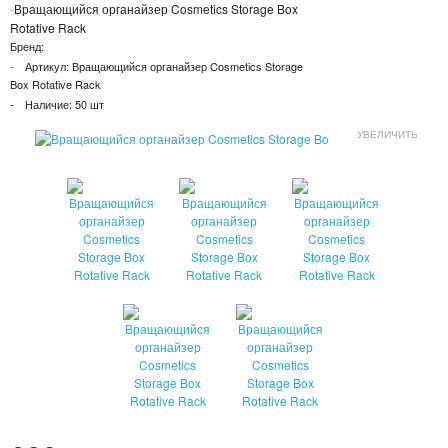
Вращающийся органайзер Cosmetics Storage Box
ПАТЧИ
Rotative Rack
Бренд:
КОСМЕТИЧЕКСКИЕ МАСКИ
Артикул:
Вращающийся органайзер Cosmetics Storage
Box Rotative Rack
Наличие:
50 шт
КОРЕЙСКАЯ КОСМЕТИКА
УВЕЛИЧИТЬ
КОСМЕТИЧКИ
МАСКИ ОТ ЧЕРНЫХ ТОЧЕК
ПУЗЫРЬКОВЫЕ МАСКИ
ТКАНЕВЫЕ МАСКИ
СКРАБЫ
МИЦЕЛЛЯРНАЯ ВОДА
ПЕНКИ ДЛЯ УМЫВАНИЯ