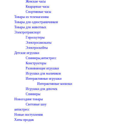
Женские часы
Кварцевые часы
Спортивные часы
Товары из телемагазина
Товары для одностраничников
Товары для животных
Электротранспорт
Гироскутеры
Электросамокаты
Электроскейты
Детские игрушки
Спиннеры,антистресс
Конструкторы
Развивающие игрушки
Игрушки для мальчиков
Интерактивные игрушки
Интерактивные копилки
Игрушки для девочек
Спиннеры
Новогодние товары
Световые шоу
антистресс
Новые поступления
Хиты продаж