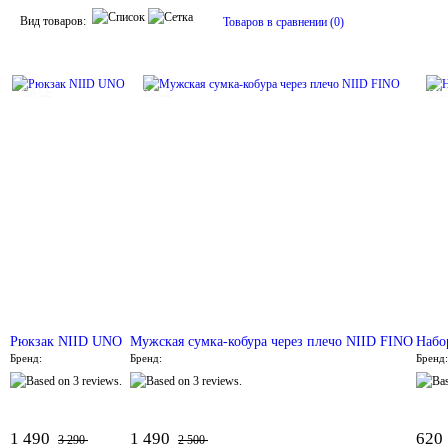
Вид товаров:
Товаров в сравнении (0)
SALE
SALE
SA
Рюкзак NIID UNO
Мужская сумка-кобура через плечо NIID FINO
Набо
Бренд:
Бренд:
Бренд:
1 490
1 490
620
3 290
2 500