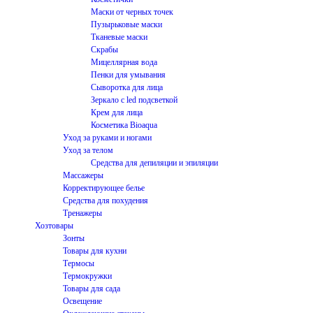
Маски от черных точек
Пузырьковые маски
Тканевые маски
Скрабы
Мицеллярная вода
Пенки для умывания
Сыворотка для лица
Зеркало с led подсветкой
Крем для лица
Косметика Bioaqua
Уход за руками и ногами
Уход за телом
Средства для депиляции и эпиляции
Массажеры
Корректирующее белье
Средства для похудения
Тренажеры
Хозтовары
Зонты
Товары для кухни
Термосы
Термокружки
Товары для сада
Освещение