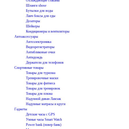
Охлаждающие стаканы
Шланги xhose
Бутылки для воды
Ланч боксы для еды
Дозаторы
Шейкеры
Кондиционеры и вентиляторы
Автоаксессуары
Автоэлектроника
Видеорегистраторы
Антибликовые очки
Антидождь
Держатели для телефонов
Спортивные товары
Товары для туризма
Тренировочные маски
Товары для фитнеса
Товары для тренировок
Товары для пляжа
Надувной диван Ламзак
Надувные матрасы и круги
Гаджеты
Детские часы с GPS
Умные часы Smart Watch
Power bank (повер банк)