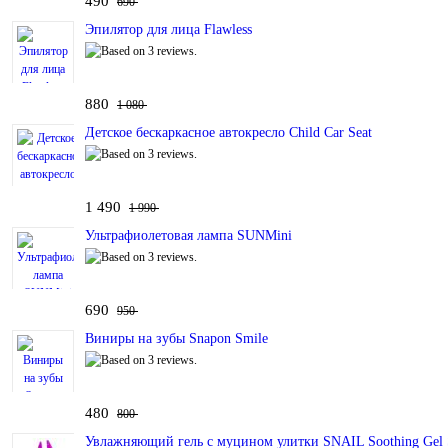
490
690
Эпилятор для лица Flawless
880
1 080
Детское бескаркасное автокресло Child Car Seat
1 490
1 990
Ультрафиолетовая лампа SUNMini
690
950
Виниры на зубы Snapon Smile
480
800
Увлажняющий гель с муцином улитки SNAIL Soothing Gel S