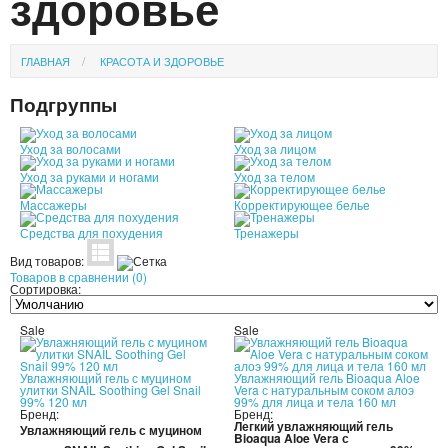
здоровье
УХОД ЗА ЛИЦОМ
ГЛАВНАЯ
КРАСОТА И ЗДОРОВЬЕ
ПАТЧИ
Подгруппы
КОСМЕТИЧЕКСКИЕ МАСКИ
Уход за волосами
Уход за лицом
КОРЕЙСКАЯ КОСМЕТИКА
Уход за руками и ногами
Уход за телом
Массажеры
Корректирующее белье
КОСМЕТИЧКИ
Средства для похудения
Тренажеры
МАСКИ ОТ ЧЕРНЫХ ТОЧЕК
Вид товаров:
Товаров в сравнении (0)
Сортировка:
ПУЗЫРЬКОВЫЕ МАСКИ
Sale
Sale
ТКАНЕВЫЕ МАСКИ
Увлажняющий гель с муцином
Увлажняющий гель Bioaqua Aloe
улитки SNAIL Soothing Gel Snail
Vera с натуральным соком алоэ
СКРАБЫ
99% 120 мл
99% для лица и тела 160 мл
Бренд:
Бренд:
Легкий увлажняющий гель
Увлажняющий гель с муцином
Bioaqua Aloe Vera с
МИЦЕЛЛЯРНАЯ ВОДА