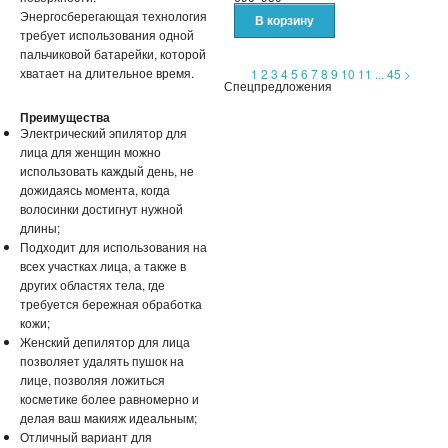
НАДУВНЫЕ МАТРАСЫ И КРУГИ
Энергосберегающая технология
требует использования одной
ГАДЖЕТЫ
пальчиковой батарейки, которой
хватает на длительное время.
1
2
3
4
5
6
7
8
9
10
11
...
45
>
Спецпредложения
ДЕТСКИЕ ЧАСЫ С GPS
Преимущества
Электрический эпилятор для
УМНЫЕ ЧАСЫ SMART WATCH
лица для женщин можно
использовать каждый день, не
POWER BANK (ПОВЕР БАНК)
дожидаясь момента, когда
волосинки достигнут нужной
МИНИ КАМЕРЫ
длины;
Подходит для использования на
всех участках лица, а также в
АКСЕССУАРЫ ДЛЯ ТЕЛЕФОНОВ
других областях тела, где
требуется бережная обработка
ПОРТАТИВНЫЕ КОЛОНКИ
кожи;
Женский депилятор для лица
НАУШНИКИ
позволяет удалять пушок на
лице, позволяя ложиться
косметике более равномерно и
ТВ ПРИСТАВКИ
делая ваш макияж идеальным;
Отличный вариант для