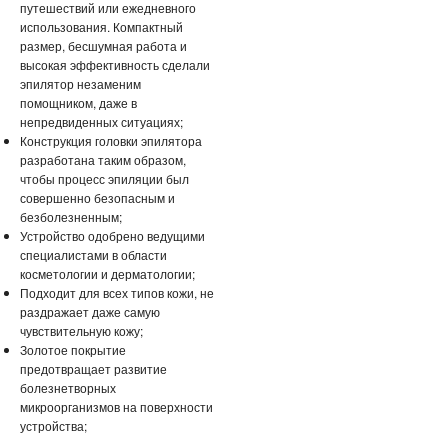
КАРАОКЕ МИКРОФОНЫ
путешествий или ежедневного
использования. Компактный
размер, бесшумная работа и
ОЧКИ ВИРТУАЛЬНОЙ РЕАЛЬНОСТИ
высокая эффективность сделали
эпилятор незаменим
КОЖГАЛАНТЕРЕЯ
помощником, даже в
непредвиденных ситуациях;
ДЛЯ МУЖЧИН
Конструкция головки эпилятора
разработана таким образом,
чтобы процесс эпиляции был
ДЛЯ ДЕВУШЕК
совершенно безопасным и
безболезненным;
3D СВЕТИЛЬНИКИ
Устройство одобрено ведущими
специалистами в области
НЕОБЫЧНЫЕ ТОВАРЫ!!!
косметологии и дерматологии;
Подходит для всех типов кожи, не
раздражает даже самую
ТОВАРЫ ДЛЯ ДЕТЕЙ
чувствительную кожу;
Золотое покрытие
ПОДАРКИ И СУВЕНИРЫ
предотвращает развитие
болезнетворных
ПОДАРКИ ДЛЯ ДЕВУШЕК
микроорганизмов на поверхности
устройства;