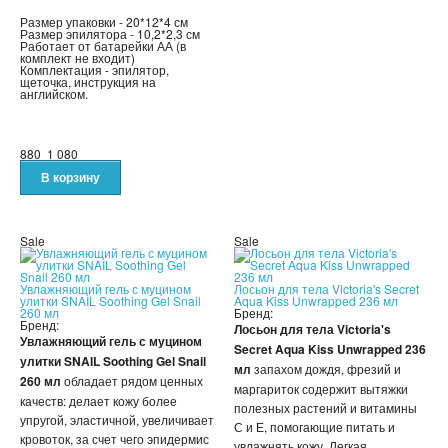
ПОДАРКИ НА 23 ФЕВРАЛЯ
Размер упаковки - 20*12*4 см
Размер эпилятора - 10,2*2,3 см
Работает от батарейки АА (в
ПОДАРКИ НА 8 МАРТА
комплект не входит)
Комплектация - эпилятор,
щеточка, инструкция на
ПОДАРКИ ДЛЯ МУЖЧИН
английском.
ПОДАРКИ ДЛЯ ДЕТЕЙ
880
1 080
ПОДАРОЧНЫЕ НАБОРЫ
БРЕЛКИ
Sale
Sale
БИЖУТЕРИЯ
Увлажняющий гель с муцином
Лосьон для тела Victoria's Secret
улитки SNAIL Soothing Gel Snail
Aqua Kiss Unwrapped 236 мл
260 мл
Бренд:
НАРУЧНЫЕ ЧАСЫ
Бренд:
Лосьон для тела Victoria's
Увлажняющий гель с муцином
Secret Aqua Kiss Unwrapped 236
улитки SNAIL Soothing Gel Snail
УМНЫЕ ЧАСЫ
мл
запахом дождя, фрезий и
260 мл
обладает рядом ценных
маргариток содержит вытяжки
качеств: делает кожу более
полезных растений и витамины
МУЖСКИЕ ЧАСЫ
упругой, эластичной, увеличивает
С и Е, помогающие питать и
кровоток, за счет чего эпидермис
увлажнять кожу. Легкая