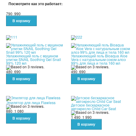
Посмотрите как это работает:
790
990
Увлажняющий гель с муцином
Увлажняющий гель Bioaqua Aloe
улитки SNAIL Soothing Gel Snail
Vera с натуральным соком алоэ
99% 120 мл
99% для лица и тела 160 мл
480
690
490
690
Эпилятор для лица Flawless
Детское бескаркасное
автокресло Child Car Seat
880
1 080
1 490
1 990