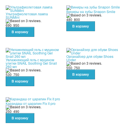
Виниры на зубы Snapon Smile
Ультрафиолетовая лампа
SUNMini
480
800
690
950
Органайзер для обуви Shoes
Увлажняющий гель с муцином
Under
улитки SNAIL Soothing Gel Snail
260 мл
550
750
530
750
Карандаш от царапин Fix it pro
250
490