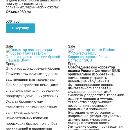
ДЕТСКИЕ ИГРУШКИ
при укусах насекомых,
солнечных, термических ожогах.
Объем:
260 мл
СПИННЕРЫ,АНТИСТРЕСС
530
750
КОНСТРУКТОРЫ
РАЗВИВАЮЩИЕ ИГРУШКИ
Sale
Sale
ИГРУШКИ ДЛЯ МАЛЬЧИКОВ
Эпилятор для коррекции бровей
Корректор осанки Posture
Flawless Brow
Corrector NIUS
Бренд:
Бренд:
Ортопедический корректор
ИНТЕРАКТИВНЫЕ ИГРУШКИ
Эпилятор для коррекции бровей
осанки Posture Corrector NIUS
–
Flawless brow поможет сделать
оригинальное изобретение,
помогающее устранить
ваш внешний вид идеальным.
ИНТЕРАКТИВНЫЕ КОПИЛКИ
небольшие нарушения в
функционировании опорно-
Прибор разработан немецкими
двигательного аппарата и
специалистами для проведения
служащее профилактикой
ИГРУШКИ ДЛЯ ДЕВОЧЕК
сколиоза у подростков, коррекции
процедур в домашних условиях.
осанки у женщин и мужчин.
Уход за бровями с ним
Устройство поддерживает
позвоночник в ровном и
СПИННЕРЫ
становится легким и приятным
правильном положении,
занятием, удаление
благодаря чему устраняется
напряжение, уходят сутулость и
нежелательных волосков
асимметрия, укрепляются
НОВОГОДНИЕ ТОВАРЫ
мышцы плечевого пояса.
происходит быстро, точно, без
Улучшение осанки производится
раздражений и проявления
за счет натяжения