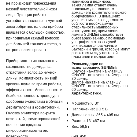
маникюра и педикюра.
не происходит повреждения
Такая лампа станет очень
полезным дополнением
нежной чувствительной кожи
домашнего косметологического
АНТИДОЖДЬ
лица. Принцип работы
оборудования. В домашних
условиях мы не всегда можем
устройства аналогичен мужской
соблюсти необходимую
электробритве: головка прибора
ДЕРЖАТЕЛИ ДЛЯ ТЕЛЕФОНОВ
стерильность маникюрных
инструментов, применение
вращается с большой скоростью,
лампы SUNMini способствует
приподнимая каждый волосок
обеззараживанию, с помощью
СПОРТИВНЫЕ ТОВАРЫ
ультрафиолетовых лучей
для большей точности среза, а
уничтожаются различные
бактерии и грибки, которые могут
острое лезвие срезает.
развиться между ногтевой
ТОВАРЫ ДЛЯ ТУРИЗМА
пластиной и покрытием.
Прибор можно использовать
Рекомендации по
ежедневно, не дожидаясь
использованию SUNMini:
ТРЕНИРОВОЧНЫЕ МАСКИ
Краткое нажатие на клавишу
отрастания волос до нужной
ON/OFF - включение таймера на
длины. Компактность, низкий
30 секунд
ТОВАРЫ ДЛЯ ФИТНЕСА
Долгое нажатие на клавишу
уровень шума во время работы,
ON/OFF - включение таймера на
60 секунд
эффективность, безопасность и
Характеристики:
безболезненность процедуры
ТОВАРЫ ДЛЯ ТРЕНИРОВОК
одобрены экспертами в области
Мощность: 6 Вт
дерматологии и косметологии.
Напряжение: DC 5 В
ТОВАРЫ ДЛЯ ПЛЯЖА
Головка эпилятора покрыта
Длина волны: 365 + 405 нм
позолотой, предотвращающей
Размер: 131х67 мм
НАДУВНОЙ ДИВАН ЛАМЗАК
появление вредных
Вес: 56,5 г
микроорганизмов на его
поверхности.
690
950