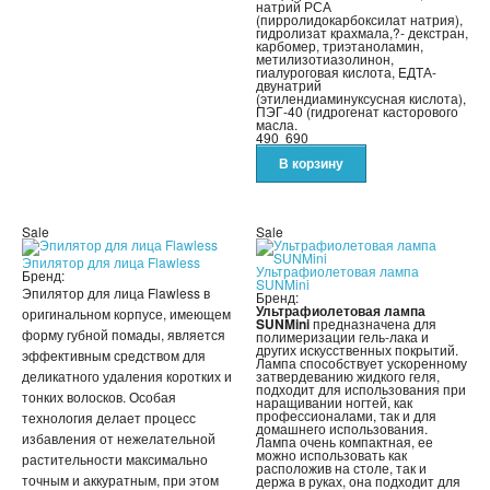
натрий РСА
(пирролидокарбоксилат натрия),
гидролизат крахмала,?- декстран,
ШЛАНГИ XHOSE
карбомер, триэтаноламин,
метилизотиазолинон,
гиалуроговая кислота, EДТА-
двунатрий
БУТЫЛКИ ДЛЯ ВОДЫ
(этилендиаминуксусная кислота),
ПЭГ-40 (гидрогенат касторового
масла.
490
690
ЛАНЧ БОКСЫ ДЛЯ ЕДЫ
ДОЗАТОРЫ
Sale
Sale
ШЕЙКЕРЫ
Эпилятор для лица Flawless
Ультрафиолетовая лампа
Бренд:
SUNMini
КОНДИЦИОНЕРЫ И ВЕНТИЛЯТОРЫ
Эпилятор для лица Flawless в
Бренд:
Ультрафиолетовая лампа
оригинальном корпусе, имеющем
SUNMini
предназначена для
форму губной помады, является
полимеризации гель-лака и
АВТОАКСЕССУАРЫ
других искусственных покрытий.
эффективным средством для
Лампа способствует ускоренному
деликатного удаления коротких и
затвердеванию жидкого геля,
АВТОЭЛЕКТРОНИКА
подходит для использования при
тонких волосков. Особая
наращивании ногтей, как
профессионалами, так и для
технология делает процесс
домашнего использования.
ВИДЕОРЕГИСТРАТОРЫ
избавления от нежелательной
Лампа очень компактная, ее
можно использовать как
растительности максимально
расположив на столе, так и
точным и аккуратным, при этом
держа в руках, она подходит для
АНТИБЛИКОВЫЕ ОЧКИ