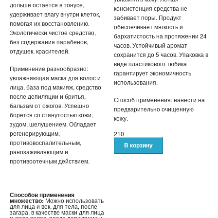
ЖЕНСКИЕ ЧАСЫ
дольше остается в тонусе,
консистенция средства не
удерживает влагу внутри клеток,
забивает поры. Продукт
помогая их восстановлению.
КВАРЦЕВЫЕ ЧАСЫ
обеспечивает мягкость и
Экологически чистое средство,
бархатистость на протяжении 24
без содержания парабенов,
часов. Устойчивый аромат
СПОРТИВНЫЕ ЧАСЫ
отдушек, красителей.
сохранится до 5 часов. Упаковка в
виде пластикового тюбика
Применение разнообразно:
ТОВАРЫ ИЗ ТЕЛЕМАГАЗИНА
гарантирует экономичность
увлажняющая маска для волос и
использования.
лица, база под макияж, средство
ТОВАРЫ ДЛЯ ОДНОСТРАНИЧНИКОВ
после депиляции и бритья,
Способ применения: нанести на
бальзам от ожогов. Успешно
предварительно очищенную
ТОВАРЫ ДЛЯ ЖИВОТНЫХ
борется со стянутостью кожи,
кожу.
зудом, шелушением. Обладает
регенерирующим,
210
ЭЛЕКТРОТРАНСПОРТ
противовоспалительным,
ранозаживляющим и
ГИРОСКУТЕРЫ
противоотечным действием.
ЭЛЕКТРОСАМОКАТЫ
Способов применения
ЭЛЕКТРОСКЕЙТЫ
множество:
Можно использовать
для лица и век, для тела, после
загара, в качестве маски для лица
и даже волос, после депиляции и