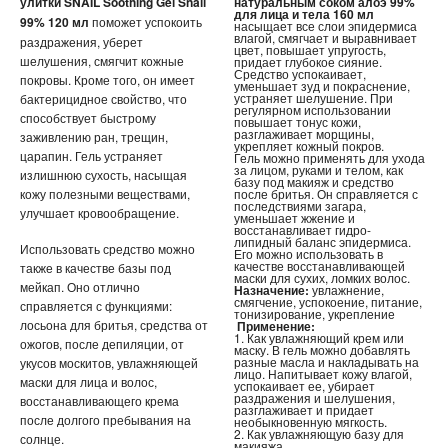
улитки SNAIL Soothing Gel Snail
натуральным соком алоэ 99%
для лица и тела 160 мл
99% 120 мл
поможет успокоить
насыщает все слои эпидермиса
ПЕНКИ ДЛЯ УМЫВАНИЯ
влагой, смягчает и выравнивает
раздражения, уберет
цвет, повышает упругость,
шелушения, смягчит кожные
придает глубокое сияние.
Средство успокаивает,
покровы. Кроме того, он имеет
СЫВОРОТКА ДЛЯ ЛИЦА
уменьшает зуд и покраснение,
устраняет шелушение. При
бактерицидное свойство, что
регулярном использовании
способствует быстрому
повышает тонус кожи,
ЗЕРКАЛО С LED ПОДСВЕТКОЙ
разглаживает морщины,
заживлению ран, трещин,
укрепляет кожный покров.
царапин. Гель устраняет
Гель можно применять для ухода
за лицом, руками и телом, как
КРЕМ ДЛЯ ЛИЦА
излишнюю сухость, насыщая
базу под макияж и средство
кожу полезными веществами,
после бритья. Он справляется с
последствиями загара,
улучшает кровообращение.
КОСМЕТИКА BIOAQUA
уменьшает жжение и
восстанавливает гидро-
липидный баланс эпидермиса.
Использовать средство можно
Его можно использовать в
УХОД ЗА РУКАМИ И НОГАМИ
качестве восстанавливающей
также в качестве базы под
маски для сухих, ломких волос.
мейкап. Оно отлично
Назначение:
увлажнение,
смягчение, успокоение, питание,
справляется с функциями:
УХОД ЗА ТЕЛОМ
тонизирование, укрепление
лосьона для бритья, средства от
Применение:
1. Как увлажняющий крем или
ожогов, после депиляции, от
маску. В гель можно добавлять
СРЕДСТВА ДЛЯ ДЕПИЛЯЦИИ И ЭПИЛЯЦИИ
разные масла и накладывать на
укусов москитов, увлажняющей
лицо. Напитывает кожу влагой,
маски для лица и волос,
успокаивает ее, убирает
МАССАЖЕРЫ
раздражения и шелушения,
восстанавливающего крема
разглаживает и придает
после долгого пребывания на
необыкновенную мягкость.
2. Как увлажняющую базу для
солнце.
КОРРЕКТИРУЮЩЕЕ БЕЛЬЕ
макияжа.