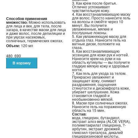
3. Как крем после бритья.
Отлично успокаивает
чувствительную кожу.
СРЕДСТВА ДЛЯ ПОХУДЕНИЯ
4. Как восстанавливающую маску
для волос. Просто нанесите гель
Способов применения
на волосы и смойте через 10
множество:
Можно использовать
минут. Вы получите
для лица и век, для тела, после
ТРЕНАЖЕРЫ
увлажненные, мягкие и
загара, в качестве маски для лица
послушные локоны.
и даже волос, после депиляции и
5. Как увлажняющую маску для
при укусах насекомых,
ХОЗТОВАРЫ
отдыха глаз. Нанесите гель на
солнечных, термических ожогах.
ватные диски, положите на
Объем:
120 мл
глаза.
6. Как восстанавливающую
ЗОНТЫ
эссенцию для кожи рук и ногтей.
480
690
Нанесите крем на руки и на
область кутикулы — вы получите
гладкую мягкую кожу и здоровые
ТОВАРЫ ДЛЯ КУХНИ
ногти.
7. Как гель для ухода за телом.
Прекрасно увлажняет и
защищает кожу, снимает
ТЕРМОСЫ
раздражения, ощущения
стянутости и дискомфорта кожи,
убирает шелушение. Кожа
ТЕРМОКРУЖКИ
становится гладкой и
необыкновенно мягкой.
8. Маски при солнечных ожогах.
Нанесите гель на пораженную
ТОВАРЫ ДЛЯ САДА
область на 15 мин.
Состав:
вода, глицерин, бутандиол,
экстракт алоэ вера (ALOE VERA),
ОСВЕЩЕНИЕ
полиметакрилат глицерина, ?-
арбутин, экстракт дрожжей,
гликозил-трегалоза, дикалий
глицирризиновой кислоты,
ОХЛАЖДАЮЩИЕ СТАКАНЫ