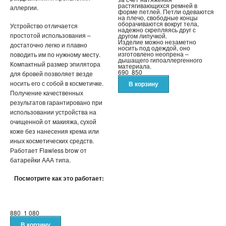
СВЕТОВЫЕ ШОУ
растягивающихся ремней в
аллергии.
форме петлей. Петли одеваются
на плечо, свободные концы
оборачиваются вокруг тела,
Устройство отличается
АНТИСТРЕСС
надежно скрепляясь друг с
простотой использования –
другом липучкой.
Изделие можно незаметно
достаточно легко и плавно
носить под одеждой, оно
НОВЫЕ ПОСТУПЛЕНИЯ
изготовлено неопрена –
поводить им по нужному месту.
дышащего гипоаллергенного
Компактный размер эпилятора
материала.
690
850
ХИТЫ ПРОДАЖ
для бровей позволяет везде
носить его с собой в косметичке.
Получение качественных
результатов гарантировано при
использовании устройства на
очищенной от макияжа, сухой
коже без нанесения крема или
иных косметических средств.
Работает Flawless brow от
батарейки ААА типа.
Посмотрите как это работает:
880
1 080