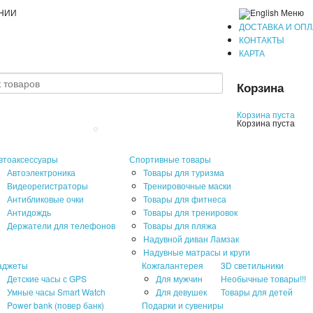
ЕНИИ
Меню
ДОСТАВКА И ОПЛ
КОНТАКТЫ
КАРТА
Корзина
Корзина пуста
Корзина пуста
втоаксессуары
Спортивные товары
Автоэлектроника
Товары для туризма
Видеорегистраторы
Тренировочные маски
Антибликовые очки
Товары для фитнеса
Антидождь
Товары для тренировок
Держатели для телефонов
Товары для пляжа
Надувной диван Ламзак
Надувные матрасы и круги
аджеты
Кожгалантерея
3D светильники
Детские часы с GPS
Для мужчин
Необычные товары!!!
Умные часы Smart Watch
Для девушек
Товары для детей
Power bank (повер банк)
Подарки и сувениры