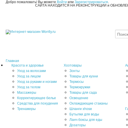
Добро пожаловать! Вы можете
Войти
или
Зарегистрироваться
.
САЙТА НАХОДИТСЯ НА РЕКОНСТРУКЦИИ и ОБНОВЛ
Главная
Красота и здоровье
Хозтовары
А
Уход за волосами
Зонты
Уход за лицом
Товары для кухни
Уход за руками и ногами
Термосы
Уход за телом
Термокружки
Массажеры
Товары для сада
Корректирующее белье
Освещение
Средства для похудения
Охлаждающие стаканы
Тренажеры
Шланги xhose
Г
Бутылки для воды
Ланч боксы для еды
Дозаторы