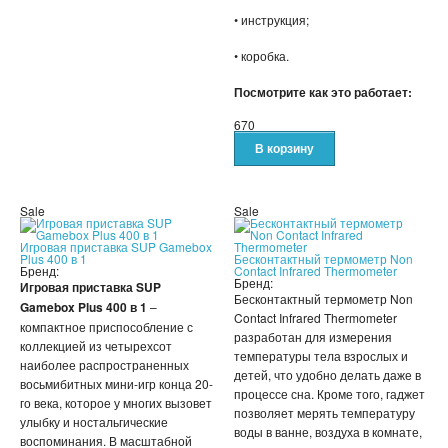
ДЕТСКИЕ ИГРУШКИ
• инструкция;
СПИННЕРЫ,АНТИСТРЕСС
• коробка.
Посмотрите как это работает:
КОНСТРУКТОРЫ
670
РАЗВИВАЮЩИЕ ИГРУШКИ
ИГРУШКИ ДЛЯ МАЛЬЧИКОВ
Sale
Sale
ИНТЕРАКТИВНЫЕ ИГРУШКИ
Игровая приставка SUP Gamebox
Plus 400 в 1
Бесконтактный термометр Non
Бренд:
Contact Infrared Thermometer
ИНТЕРАКТИВНЫЕ КОПИЛКИ
Бренд:
Игровая приставка SUP
Бесконтактный термометр Non
Gamebox Plus 400 в 1
–
Contact Infrared Thermometer
ИГРУШКИ ДЛЯ ДЕВОЧЕК
компактное приспособление с
разработан для измерения
коллекцией из четырехсот
температуры тела взрослых и
наиболее распространенных
СПИННЕРЫ
детей, что удобно делать даже в
восьмибитных мини-игр конца 20-
процессе сна. Кроме того, гаджет
го века, которое у многих вызовет
НОВОГОДНИЕ ТОВАРЫ
позволяет мерять температуру
улыбку и ностальгические
воды в ванне, воздуха в комнате,
воспоминания. В масштабной