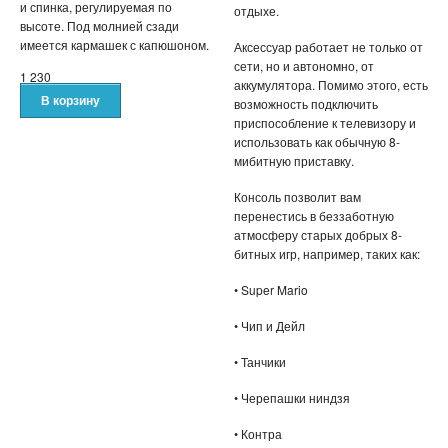
КАРАОКЕ МИКРОФОНЫ
и спинка, регулируемая по
отдыхе.
высоте. Под молнией сзади
имеется кармашек с капюшоном.
Аксессуар работает не только от
ОЧКИ ВИРТУАЛЬНОЙ РЕАЛЬНОСТИ
сети, но и автономно, от
1 230
аккумулятора. Помимо этого, есть
КОЖГАЛАНТЕРЕЯ
возможность подключить
приспособление к телевизору и
ДЛЯ МУЖЧИН
использовать как обычную 8-
мибитную приставку.
ДЛЯ ДЕВУШЕК
Консоль позволит вам
перенестись в беззаботную
3D СВЕТИЛЬНИКИ
атмосферу старых добрых 8-
битных игр, например, таких как:
НЕОБЫЧНЫЕ ТОВАРЫ!!!
• Super Mario
ТОВАРЫ ДЛЯ ДЕТЕЙ
• Чип и Дейл
• Танчики
ПОДАРКИ И СУВЕНИРЫ
• Черепашки ниндзя
ПОДАРКИ ДЛЯ ДЕВУШЕК
• Контра