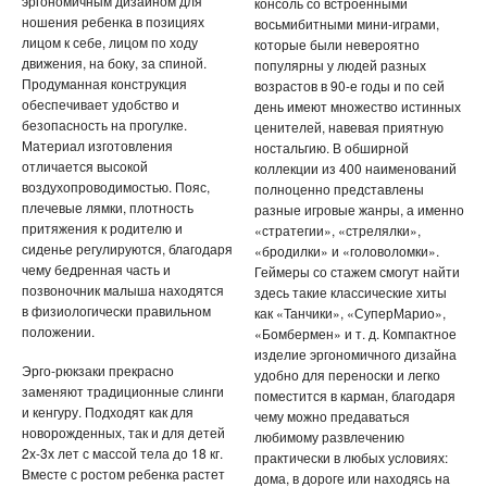
НАДУВНЫЕ МАТРАСЫ И КРУГИ
эргономичным дизайном для
консоль со встроенными
ношения ребенка в позициях
восьмибитными мини-играми,
лицом к себе, лицом по ходу
которые были невероятно
ГАДЖЕТЫ
движения, на боку, за спиной.
популярны у людей разных
Продуманная конструкция
возрастов в 90-е годы и по сей
ДЕТСКИЕ ЧАСЫ С GPS
обеспечивает удобство и
день имеют множество истинных
безопасность на прогулке.
ценителей, навевая приятную
Материал изготовления
УМНЫЕ ЧАСЫ SMART WATCH
ностальгию. В обширной
отличается высокой
коллекции из 400 наименований
воздухопроводимостью. Пояс,
полноценно представлены
POWER BANK (ПОВЕР БАНК)
плечевые лямки, плотность
разные игровые жанры, а именно
притяжения к родителю и
«стратегии», «стрелялки»,
МИНИ КАМЕРЫ
сиденье регулируются, благодаря
«бродилки» и «головоломки».
чему бедренная часть и
Геймеры со стажем смогут найти
позвоночник малыша находятся
здесь такие классические хиты
АКСЕССУАРЫ ДЛЯ ТЕЛЕФОНОВ
в физиологически правильном
как «Танчики», «СуперМарио»,
положении.
«Бомбермен» и т. д. Компактное
ПОРТАТИВНЫЕ КОЛОНКИ
изделие эргономичного дизайна
Эрго-рюкзаки прекрасно
удобно для переноски и легко
заменяют традиционные слинги
НАУШНИКИ
поместится в карман, благодаря
и кенгуру. Подходят как для
чему можно предаваться
новорожденных, так и для детей
любимому развлечению
ТВ ПРИСТАВКИ
2х-3х лет с массой тела до 18 кг.
практически в любых условиях:
Вместе с ростом ребенка растет
дома, в дороге или находясь на