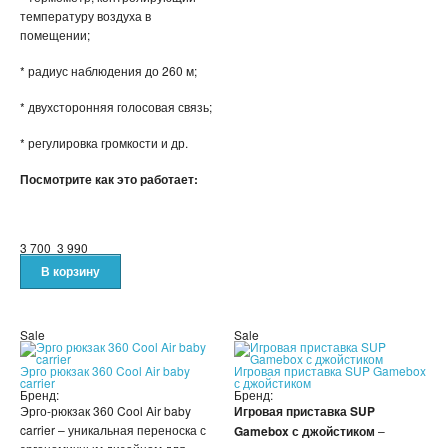
температуру воздуха в
помещении;
АНТИДОЖДЬ
* радиус наблюдения до 260 м;
ДЕРЖАТЕЛИ ДЛЯ ТЕЛЕФОНОВ
* двухсторонняя голосовая связь;
СПОРТИВНЫЕ ТОВАРЫ
* регулировка громкости и др.
ТОВАРЫ ДЛЯ ТУРИЗМА
Посмотрите как это работает:
ТРЕНИРОВОЧНЫЕ МАСКИ
3 700
3 990
ТОВАРЫ ДЛЯ ФИТНЕСА
ТОВАРЫ ДЛЯ ТРЕНИРОВОК
Sale
Sale
ТОВАРЫ ДЛЯ ПЛЯЖА
Эрго рюкзак 360 Cool Air baby
Игровая приставка SUP Gamebox
carrier
с джойстиком
Бренд:
Бренд:
НАДУВНОЙ ДИВАН ЛАМЗАК
Эрго-рюкзак 360 Cool Air baby
Игровая приставка SUP
carrier – уникальная переноска с
Gamebox с джойстиком
–