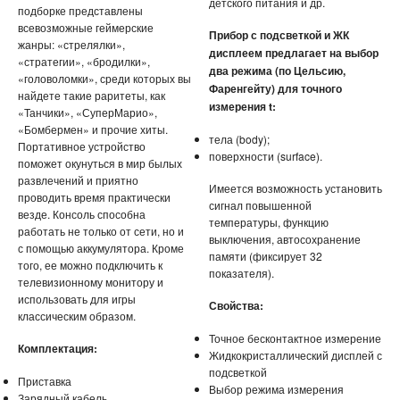
детского питания и др.
СВЕТОВЫЕ ШОУ
подборке представлены
всевозможные геймерские
Прибор с подсветкой и ЖК
жанры: «стрелялки»,
АНТИСТРЕСС
дисплеем предлагает на выбор
«стратегии», «бродилки»,
два режима (по Цельсию,
«головоломки», среди которых вы
Фаренгейту) для точного
НОВЫЕ ПОСТУПЛЕНИЯ
найдете такие раритеты, как
измерения t:
«Танчики», «СуперМарио»,
ХИТЫ ПРОДАЖ
«Бомбермен» и прочие хиты.
тела (body);
Портативное устройство
поверхности (surface).
поможет окунуться в мир былых
развлечений и приятно
Имеется возможность установить
проводить время практически
сигнал повышенной
везде. Консоль способна
температуры, функцию
работать не только от сети, но и
выключения, автосохранение
с помощью аккумулятора. Кроме
памяти (фиксирует 32
того, ее можно подключить к
показателя).
телевизионному монитору и
использовать для игры
Свойства:
классическим образом.
Точное бесконтактное измерение
Комплектация:
Жидкокристаллический дисплей с
подсветкой
Приставка
Выбор режима измерения
Зарядный кабель