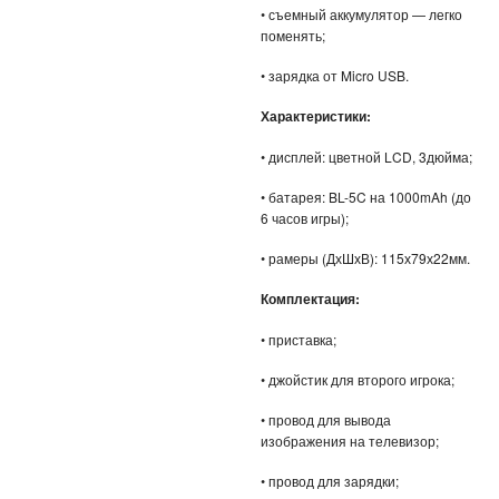
ЖЕНСКИЕ ЧАСЫ
• съемный аккумулятор — легко
поменять;
КВАРЦЕВЫЕ ЧАСЫ
• зарядка от Micro USB.
СПОРТИВНЫЕ ЧАСЫ
Характеристики:
• дисплей: цветной LCD, 3дюйма;
ТОВАРЫ ИЗ ТЕЛЕМАГАЗИНА
• батарея: BL-5C на 1000mAh (до
ТОВАРЫ ДЛЯ ОДНОСТРАНИЧНИКОВ
6 часов игры);
ТОВАРЫ ДЛЯ ЖИВОТНЫХ
• рамеры (ДхШхВ): 115х79х22мм.
Комплектация:
ЭЛЕКТРОТРАНСПОРТ
• приставка;
ГИРОСКУТЕРЫ
• джойстик для второго игрока;
ЭЛЕКТРОСАМОКАТЫ
• провод для вывода
изображения на телевизор;
ЭЛЕКТРОСКЕЙТЫ
• провод для зарядки;