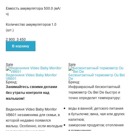
Емкость аккумулятора 500.0 (мА/
СРЕДСТВА ДЛЯ ПОХУДЕНИЯ
ч)
Количество аккумуляторов
1.0
ТРЕНАЖЕРЫ
(шт.)
ХОЗТОВАРЫ
2 900
3 450
ЗОНТЫ
ТОВАРЫ ДЛЯ КУХНИ
Sale
Sale
Видеоняня Video Baby Monitor
Бесконтактный термометр Ou Bei
ТЕРМОСЫ
VB601
De
Бренд:
Бренд:
Занимайтесь своими делами
Инфракрасный бесконтактный
ТЕРМОКРУЖКИ
термометр Ou Bei De быстро и
без утраты контроля над
точно определит температуру:
малышом!
ТОВАРЫ ДЛЯ САДА
воды в ванной; детского питания
Видеоняня Video Baby Monitor
в бутылочке; вина, чая или других
VB601 незаменима для семьи, в
ОСВЕЩЕНИЕ
напитков;
которой недавно появился
заморозки продуктов; отопления
малыш. Особенно, если молодым
ОХЛАЖДАЮЩИЕ СТАКАНЫ
в помещении;