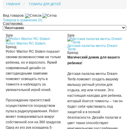
ГЛАВНАЯ
ТОВАРЫ ДЛЯ ДЕТЕЙ
УХОД ЗА ЛИЦОМ
Вид товаров:
Товаров в сравнении (0)
ПАТЧИ
Сортировка:
Sale
Sale
КОСМЕТИЧЕКСКИЕ МАСКИ
Робот Warrior RC Sistem
Детская палатка мечты Dream
Бренд:
КОРЕЙСКАЯ КОСМЕТИКА
Tents
Робот Warrior RC Sistem поразит
Бренд:
своими возможностями не только
Магический домик для вашего
КОСМЕТИЧКИ
ребенка, но и взрослого. Яркий
ребенка!
современный дизайн со
светодиодными лампами
Детская палатка мечты Dream
МАСКИ ОТ ЧЕРНЫХ ТОЧЕК
поможет освещать путь в
Tents поможет создать вашему
темноте и наблюдать за
малышу уютный уголок для
ПУЗЫРЬКОВЫЕ МАСКИ
увлекательной игрой огней.
отдыха, игр или чтения. Это
настоящая находка для ребенка,
Прохождение препятствий
ТКАНЕВЫЕ МАСКИ
который боится темноты – так он
осуществляется посредством
будет себя чувствовать под
пульта радиоуправления. Робот
защитой и в полной
СКРАБЫ
может поворачиваться вокруг
безопасности. Дизайн палатки и
собственной оси на 360 градусов.
цвет ткани способствуют
МИЦЕЛЛЯРНАЯ ВОДА
Одна из его рук оснащена 5-
максимальному расслаблению.