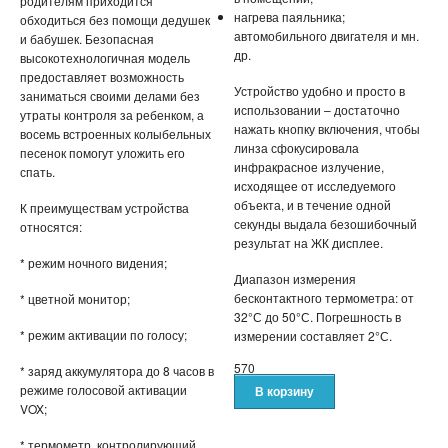
родителям приходится
нагрева паяльника;
обходиться без помощи дедушек
автомобильного двигателя и мн.
и бабушек. Безопасная
ШЛАНГИ XHOSE
др.
высокотехнологичная модель
предоставляет возможность
БУТЫЛКИ ДЛЯ ВОДЫ
Устройство удобно и просто в
заниматься своими делами без
использовании – достаточно
утраты контроля за ребенком, а
нажать кнопку включения, чтобы
ЛАНЧ БОКСЫ ДЛЯ ЕДЫ
восемь встроенных колыбельных
линза сфокусировала
песенок помогут уложить его
инфракрасное излучение,
спать.
ДОЗАТОРЫ
исходящее от исследуемого
объекта, и в течение одной
К преимуществам устройства
ШЕЙКЕРЫ
секунды выдала безошибочный
относятся:
результат на ЖК дисплее.
* режим ночного видения;
КОНДИЦИОНЕРЫ И ВЕНТИЛЯТОРЫ
Диапазон измерения
бесконтактного термометра: от
* цветной монитор;
АВТОАКСЕССУАРЫ
32°С до 50°С. Погрешность в
* режим активации по голосу;
измерении составляет 2°С.
АВТОЭЛЕКТРОНИКА
570
* заряд аккумулятора до 8 часов в
режиме голосовой активации
ВИДЕОРЕГИСТРАТОРЫ
VOX;
* термометр, контролирующий
АНТИБЛИКОВЫЕ ОЧКИ