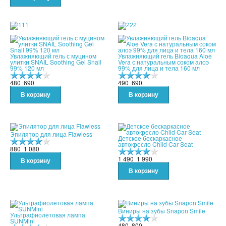
Увлажняющий гель с муцином
Увлажняющий гель Bioaqua Aloe
улитки SNAIL Soothing Gel Snail
Vera с натуральным соком алоэ
99% 120 мл
99% для лица и тела 160 мл
480
690
490
690
Эпилятор для лица Flawless
Детское бескаркасное
автокресло Child Car Seat
880
1 080
1 490
1 990
Виниры на зубы Snapon Smile
Ультрафиолетовая лампа
SUNMini
480
800