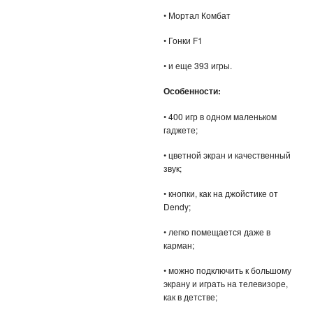
ПОДАРКИ НА 23 ФЕВРАЛЯ
• Мортал Комбат
ПОДАРКИ НА 8 МАРТА
• Гонки F1
• и еще 393 игры.
ПОДАРКИ ДЛЯ МУЖЧИН
Особенности:
ПОДАРКИ ДЛЯ ДЕТЕЙ
• 400 игр в одном маленьком
ПОДАРОЧНЫЕ НАБОРЫ
гаджете;
• цветной экран и качественный
БРЕЛКИ
звук;
БИЖУТЕРИЯ
• кнопки, как на джойстике от
Dendy;
НАРУЧНЫЕ ЧАСЫ
• легко помещается даже в
карман;
УМНЫЕ ЧАСЫ
• можно подключить к большому
экрану и играть на телевизоре,
МУЖСКИЕ ЧАСЫ
как в детстве;