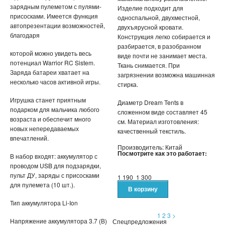
зарядным пулеметом с пулями-
Изделие подходит для
присосками. Имеется функция
односпальной, двухместной,
ПЕНКИ ДЛЯ УМЫВАНИЯ
автопрезентации возможностей,
двухъярусной кровати.
благодаря
Конструкция легко собирается и
СЫВОРОТКА ДЛЯ ЛИЦА
разбирается, в разобранном
которой можно увидеть весь
виде почти не занимает места.
потенциал Warrior RC Sistem.
ЗЕРКАЛО С LED ПОДСВЕТКОЙ
Ткань снимается. При
Заряда батареи хватает на
загрязнении возможна машинная
несколько часов активной игры.
стирка.
КРЕМ ДЛЯ ЛИЦА
Игрушка станет приятным
Диаметр Dream Tents в
КОСМЕТИКА BIOAQUA
подарком для мальчика любого
сложенном виде составляет 45
возраста и обеспечит много
см. Материал изготовления:
новых непередаваемых
качественный текстиль.
УХОД ЗА РУКАМИ И НОГАМИ
впечатлений.
Производитель: Китай
Посмотрите как это работает:
УХОД ЗА ТЕЛОМ
В набор входят: аккумулятор с
проводом USB для подзарядки,
пульт ДУ, заряды с присосками
СРЕДСТВА ДЛЯ ДЕПИЛЯЦИИ И ЭПИЛЯЦИИ
1 190
1 300
для пулемета (10 шт.).
МАССАЖЕРЫ
Тип аккумулятора Li-Ion
1
2
3
>
Напряжение аккумулятора 3.7 (В)
Спецпредложения
КОРРЕКТИРУЮЩЕЕ БЕЛЬЕ