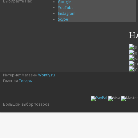
Выбирайте Нас
Google
YouTube
Instagram
Skype
Н
8
8
s
1
С
Интернет Магазин
Wontly.ru
Главная
Товары
Большой выбор товаров