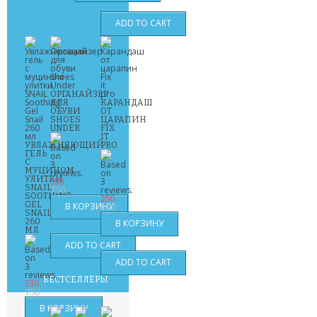
ОРГАНАЙЗЕР
ДЛЯ
КАРАНДАШ
ОБУВИ
ОТ
SHOES
ЦАРАПИН
UNDER
FIX
IT
УВЛАЖНЯЮЩИЙ
PRO
ГЕЛЬ
С
МУЦИНОМ
УЛИТКИ
550
SNAIL
750
SOOTHING
250
GEL
490
SNAIL
260
МЛ
БЕСТСЕЛЛЕРЫ
530
750