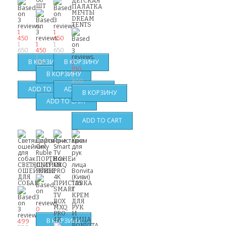
60
ДЕТСКАЯ
ШТ
ПАЛАТКА
МЕЧТЫ
DREAM
TENTS
1
1
450
450
1
1
1
650
450
650
1
650
1
190
1
300
ПОРТМОНЕ
СВЕТЯЩИЙСЯ
ONLY
ОШЕЙНИК
RUBLE
ДЛЯ
СОБАК
ПРИСТАВКА
SMART
TV
КРЕМ
BOX
ДЛЯ
MXQ
РУК
0
PRO
И
4K
ЛИЦА
499
BONVITA