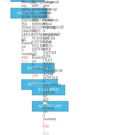
ВИНИРЫ
НА
ЗУБЫ
БЕСПРОВОДНОЙ
SNAPON
WIFI
SMILE
РЕТРАНСЛЯТОР
УСИЛИТЕЛЬ
СИГНАЛА
802.11N/B/G
EXTENDER
ПАТЧИ
ДЛЯ
480
ГЛАЗ
800
MEDI-
PEEL
HYALURON
1
AQUA
250
PEPTIDE
1
9
590
AMPOULE
EYE
PATCH
60
ШТ
1
450
1
650