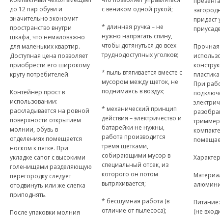
презент
до 12 пар обуви и
с веником одной рукой;
загород
значительно экономит
придаст
* длинная ручка – не
пространство внутри
приусад
нужно напрягать спину,
шкафа, что немаловажно
чтобы дотянуться до всех
для маленьких квартир.
Прочная 
труднодоступных уголков;
Доступная цена позволяет
использ
приобрести его широкому
конструк
* пыль втягивается вместе с
кругу потребителей.
пластика
мусором между щеток, не
При рабо
поднимаясь в воздух;
Контейнер прост в
подключ
использовании:
электрич
* механический принцип
раскладывается на ровной
разобра
действия – электричество и
поверхности открытием
триммер
батарейки не нужны,
молнии, обувь в
компакте
работа производится
отделениях помещается
помещает
тремя щетками,
носком к пятке. При
собирающими мусор в
укладке сапог с высокими
Характер
специальный отсек, из
голенищами разделяющую
которого он потом
Материал
перегородку следует
вытряхивается;
алюмини
отодвинуть или же слегка
приподнять.
* бесшумная работа (в
Питание:
отличие от пылесоса);
(не входи
После упаковки молния