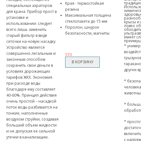
традици
Края - термостойкая
специальных аэраторов
Использ
резина
химическ
для крана. Прибор прост в
здоровью
Максимальная толщина
установке и
разнооб
стеклопакета до 15 мм
крысы и
использовании: следует
ловко о
Поролон, шнурок
всего лишь заменить
обходит
безопасности, магниты
ультразв
старый фильтр в виде
имеет с
преимущ
сеточки на новую насадку.
* универ
Устройство является
воздейст
совершенно легальным и
570
грызунов
законным способом
таракано
сохранить свои деньги в
других в
условиях дорожающих
тарифов ЖКХ. Экономия
* безопа
при расходе воды
человек
благодаря ему составляет
животны
40-60%. Принцип действия
очень простой – насадкой
* больш
поток воды разбивается на
обработ
тонкие, наполненные
воздухом струйки, создавая
* просто
больший объем жидкости
достаточ
и не допуская ее сильной
включить
утечки в канализацию.
с напря