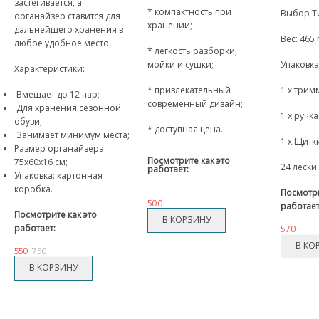
застегивается, а
* компактность при
Выбор Ти
органайзер ставится для
хранении;
дальнейшего хранения в
Вес: 465 
любое удобное место.
* легкость разборки,
мойки и сушки;
Упаковка
Характеристики:
* привлекательный
1 x тримм
Вмещает до 12 пар;
современный дизайн;
Для хранения сезонной
1 x ручка
обуви;
* доступная цена.
Занимает минимум места;
1 x Щитк
Размер органайзера
Посмотрите как это
75x60x16 см;
24 лески
работает:
Упаковка: картонная
коробка.
Посмотри
500
работает
Посмотрите как это
работает:
570
550
750