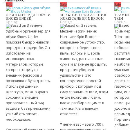
Sale
Sale
Sale
ОРГАНАЙЗЕР ДЛЯ ОБУВИ
МЕХАНИЧЕСКИЙ ВЕНИК
ТРИММЕР
SHOES UNDER
HURRICANE SPIN BROOM
TRIM
Бренд:
Бренд:
Бренд:
Удобный органайзер для
Механический веник
Триммер 
обуви Shoes Under
Hurricane Spin Broom –
Trim – к
поможет быстро навести
современное устройство,
косы, н
порядок в гардеробе. Он
которое соберет с пола
небольш
изготовлен из
пыль, волосы и шерсть
растител
инновационных
животных, рассыпанные
скашива
материалов, которые
сухие и влажные продукты,
наиболе
создают защиту от
превратив уборку в
участках
внешних факторов и
удовольствие. Это
с заборо
позволяют обуви дышать.
конструктивно простой
деревьев
Используя данный
прибор, с которым под
газонок
аксессуар, можно долго
силу справиться всем, в том
типа, ин
сохранять внешне
числе пожилым людям,
которой 
привлекательный вид
плохо разбирающимся в
помощью
вещей и без приложения
технике. К его плюсам
удобно 
усилий отыскивать
относятся:
периметр
необходимое.
Портати
* легкий вес – всего 700 г,
добавит
Компактный чехол вмещает
что позволяет управляться