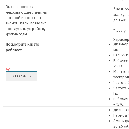
Высокопрочная
* возмо
нержавеющая сталь, из
эксплуата
которой изготовлен
до +40°C
экономитель, позволит
прослужить устройству
* доступ
долгие годы.
Характер
Диаметр 
Посмотрите как это
мм;
работает:
Вес: 95 г
Рабочее 
250В;
90
Мощнос
электроп
Частота: 
Частота 
Гц;
Рабочая 
+45?С;
Диапазон
Период: 
Амплитуд
до 26 мА