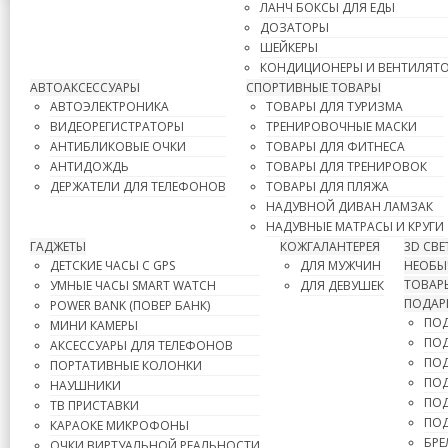
ЛАНЧ БОКСЫ ДЛЯ ЕДЫ
ДОЗАТОРЫ
ШЕЙКЕРЫ
КОНДИЦИОНЕРЫ И ВЕНТИЛЯТ
АВТОАКСЕССУАРЫ
СПОРТИВНЫЕ ТОВАРЫ
АВТОЭЛЕКТРОНИКА
ТОВАРЫ ДЛЯ ТУРИЗМА
ВИДЕОРЕГИСТРАТОРЫ
ТРЕНИРОВОЧНЫЕ МАСКИ
АНТИБЛИКОВЫЕ ОЧКИ
ТОВАРЫ ДЛЯ ФИТНЕСА
АНТИДОЖДЬ
ТОВАРЫ ДЛЯ ТРЕНИРОВОК
ДЕРЖАТЕЛИ ДЛЯ ТЕЛЕФОНОВ
ТОВАРЫ ДЛЯ ПЛЯЖА
НАДУВНОЙ ДИВАН ЛАМЗАК
НАДУВНЫЕ МАТРАСЫ И КРУГИ
ГАДЖЕТЫ
КОЖГАЛАНТЕРЕЯ
3D СВ
ДЕТСКИЕ ЧАСЫ С GPS
ДЛЯ МУЖЧИН
НЕОБЫЧ
ТОВАР
УМНЫЕ ЧАСЫ SMART WATCH
ДЛЯ ДЕВУШЕК
ПОДАР
POWER BANK (ПОВЕР БАНК)
ПОД
МИНИ КАМЕРЫ
ПОД
АКСЕССУАРЫ ДЛЯ ТЕЛЕФОНОВ
ПОД
ПОРТАТИВНЫЕ КОЛОНКИ
ПОД
НАУШНИКИ
ПОД
ТВ ПРИСТАВКИ
ПО
КАРАОКЕ МИКРОФОНЫ
БРЕ
ОЧКИ ВИРТУАЛЬНОЙ РЕАЛЬНОСТИ