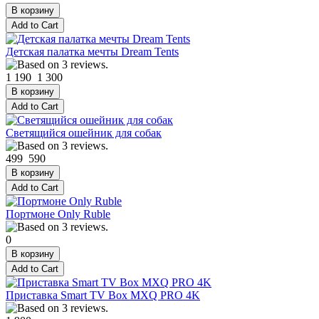
Детская палатка мечты Dream Tents
1 190
1 300
Светящийся ошейник для собак
499
590
Портмоне Only Ruble
0
Приставка Smart TV Box MXQ PRO 4K