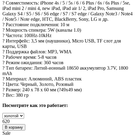
? Совместимость: iPhone 4s / 5 / 5s / 6 / 6 Plus / 6s / 6s Plus / 5se,
iPad mini 2 / mini 4, new iPad, iPad air 1/ 2, iPad Pro, Samsung
Galaxy S4 / S5 / S6 / S6 edge / S7 / S7 edge / Galaxy Note3 / Note4
/ Note5 / Note edge, HTC, BlackBerry, Sony, LG и др.
? Расстояние подключения: 10 м
? Мощность спикера: 5W (каналы 1.0)
? Частота: 100Hz-10kHz
? Интерфейс: 3,5 мм (наушники), Micro USB, TF слот для
карты, USB
? Поддержка файлов: MP3, WMA
? Рабочее время: 5-8 часов
? Режим ожидания: 360 часов
? Тип батареи: Литий-ионный 18650 аккумулятор 3.7V, 1800
mAh
? Материал: Алюминий, ABS пластик
? Цвета: Черный, Золото, Розовый
? Размер: 240 х 78 х 60 мм (?49x49 мм)
? Вес: 380 гр
Посмотрите как это работает:
620
Sale