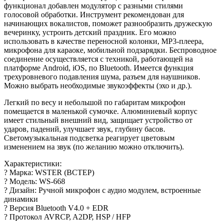
функционал добавлен модулятор с разными стилями
голосовой обработки. Инструмент рекомендован для
начинающих вокалистов, поможет разнообразить дружескую
вечеринку, устроить детский праздник. Его можно
использовать в качестве переносной колонки, MP3-плеера,
микрофона для караоке, мобильной подзарядки. Беспроводное
соединение осуществляется с техникой, работающей на
платформе Android, iOS, по Bluetooth. Имеется функция
трехуровневого подавления шума, разъем для наушников.
Можно выбрать необходимые звукоэффекты (эхо и др.).
Легкий по весу и небольшой по габаритам микрофон
помещается в маленькой сумочке. Алюминиевый корпус
имеет стильный внешний вид, защищает устройство от
ударов, падений, улучшает звук, глубину басов.
Светомузыкальная подсветка реагирует цветовым
изменением на звук (по желанию можно отключить).
Характеристики:
? Марка: WSTER (ВСТЕР)
? Модель: WS-668
? Дизайн: Ручной микрофон с аудио модулем, встроенные
динамики
? Версия Bluetooth V4.0 + EDR
? Протокол AVRCP, A2DP, HSP / HFP