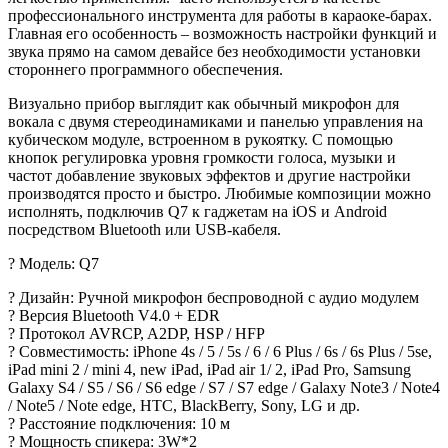
профессионального инструмента для работы в караоке-барах.
Главная его особенность – возможность настройки функций и
звука прямо на самом девайсе без необходимости установки
стороннего программного обеспечения.
Визуально прибор выглядит как обычный микрофон для
вокала с двумя стереодинамиками и панелью управления на
кубическом модуле, встроенном в рукоятку. С помощью
кнопок регулировка уровня громкости голоса, музыки и
частот добавление звуковых эффектов и другие настройки
производятся просто и быстро. Любимые композиции можно
исполнять, подключив Q7 к гаджетам на iOS и Android
посредством Bluetooth или USB-кабеля.
? Модель: Q7
? Дизайн: Ручной микрофон беспроводной с аудио модулем
? Версия Bluetooth V4.0 + EDR
? Протокол AVRCP, A2DP, HSP / HFP
? Совместимость: iPhone 4s / 5 / 5s / 6 / 6 Plus / 6s / 6s Plus / 5se,
iPad mini 2 / mini 4, new iPad, iPad air 1/ 2, iPad Pro, Samsung
Galaxy S4 / S5 / S6 / S6 edge / S7 / S7 edge / Galaxy Note3 / Note4
/ Note5 / Note edge, HTC, BlackBerry, Sony, LG и др.
? Расстояние подключения: 10 м
? Мощность спикера: 3W*2