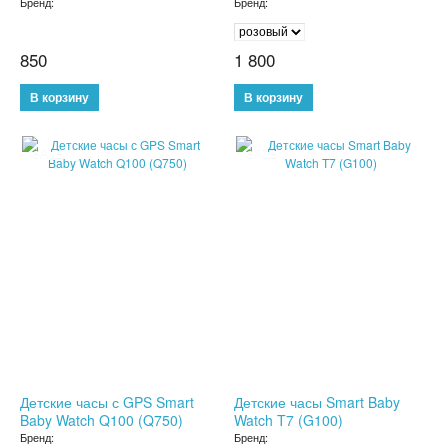
Бренд:
Бренд:
СЫВОРОТКА ДЛЯ ЛИЦА
850
1 800
ЗЕРКАЛО С LED ПОДСВЕТКОЙ
КРЕМ ДЛЯ ЛИЦА
SALE
SALE
КОСМЕТИКА BIOAQUA
УХОД ЗА РУКАМИ И НОГАМИ
УХОД ЗА ТЕЛОМ
СРЕДСТВА ДЛЯ ДЕПИЛЯЦИИ И ЭПИЛЯЦИИ
МАССАЖЕРЫ
КОРРЕКТИРУЮЩЕЕ БЕЛЬЕ
Детские часы с GPS Smart
Детские часы Smart Baby
Baby Watch Q100 (Q750)
Watch T7 (G100)
СРЕДСТВА ДЛЯ ПОХУДЕНИЯ
Бренд:
Бренд: