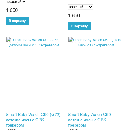
БУТЫЛКИ ДЛЯ ВОДЫ
1 650
1 650
ЛАНЧ БОКСЫ ДЛЯ ЕДЫ
ДОЗАТОРЫ
SALE
SALE
ШЕЙКЕРЫ
КОНДИЦИОНЕРЫ И ВЕНТИЛЯТОРЫ
АВТОАКСЕССУАРЫ
АВТОЭЛЕКТРОНИКА
ВИДЕОРЕГИСТРАТОРЫ
АНТИБЛИКОВЫЕ ОЧКИ
Smart Baby Watch Q90 (G72)
Smart Baby Watch Q50
детские часы с GPS-
детские часы с GPS-
трекером
трекером
АНТИДОЖДЬ
Бренд:
Бренд: