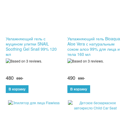
КОЖГАЛАНТЕРЕЯ
ДЛЯ МУЖЧИН
ДЛЯ ДЕВУШЕК
Увлажняющий гель с
Увлажняющий гель Bioaqua
муцином улитки SNAIL
Aloe Vera с натуральным
3D СВЕТИЛЬНИКИ
Soothing Gel Snail 99% 120
соком алоэ 99% для лица и
мл
тела 160 мл
НЕОБЫЧНЫЕ ТОВАРЫ!!!
ТОВАРЫ ДЛЯ ДЕТЕЙ
480
490
690
690
ПОДАРКИ И СУВЕНИРЫ
ПОДАРКИ ДЛЯ ДЕВУШЕК
ПОДАРКИ НА 23 ФЕВРАЛЯ
ПОДАРКИ НА 8 МАРТА