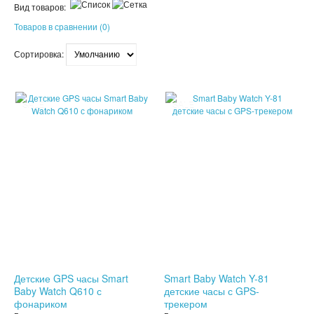
Вид товаров:
ПАТЧИ
Товаров в сравнении (0)
КОСМЕТИЧЕКСКИЕ МАСКИ
Сортировка:
КОРЕЙСКАЯ КОСМЕТИКА
SALE
SALE
КОСМЕТИЧКИ
МАСКИ ОТ ЧЕРНЫХ ТОЧЕК
ПУЗЫРЬКОВЫЕ МАСКИ
ТКАНЕВЫЕ МАСКИ
СКРАБЫ
МИЦЕЛЛЯРНАЯ ВОДА
Детские GPS часы Smart
Smart Baby Watch Y-81
Baby Watch Q610 с
детские часы с GPS-
ПЕНКИ ДЛЯ УМЫВАНИЯ
фонариком
трекером