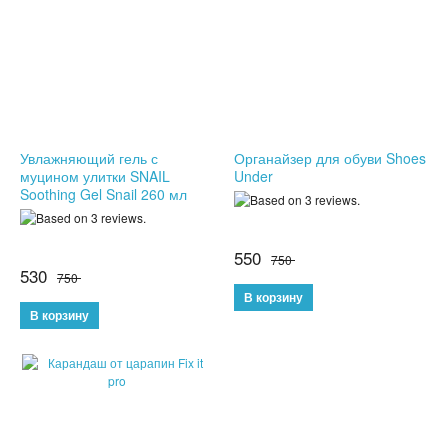
КОНСТРУКТОРЫ
РАЗВИВАЮЩИЕ ИГРУШКИ
ИГРУШКИ ДЛЯ МАЛЬЧИКОВ
Увлажняющий гель с
Органайзер для обуви Shoes
ИНТЕРАКТИВНЫЕ ИГРУШКИ
муцином улитки SNAIL
Under
Soothing Gel Snail 260 мл
ИНТЕРАКТИВНЫЕ КОПИЛКИ
550
750
ИГРУШКИ ДЛЯ ДЕВОЧЕК
530
750
СПИННЕРЫ
НОВОГОДНИЕ ТОВАРЫ
СВЕТОВЫЕ ШОУ
АНТИСТРЕСС