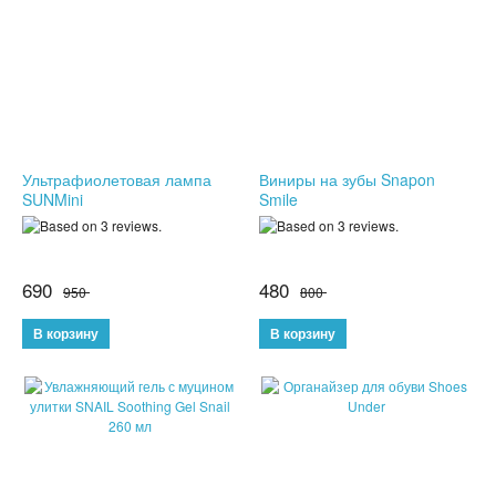
СПОРТИВНЫЕ ЧАСЫ
ТОВАРЫ ИЗ ТЕЛЕМАГАЗИНА
ТОВАРЫ ДЛЯ ОДНОСТРАНИЧНИКОВ
Ультрафиолетовая лампа
Виниры на зубы Snapon
ТОВАРЫ ДЛЯ ЖИВОТНЫХ
SUNMini
Smile
ЭЛЕКТРОТРАНСПОРТ
690
480
ГИРОСКУТЕРЫ
950
800
ЭЛЕКТРОСАМОКАТЫ
ЭЛЕКТРОСКЕЙТЫ
ДЕТСКИЕ ИГРУШКИ
СПИННЕРЫ,АНТИСТРЕСС