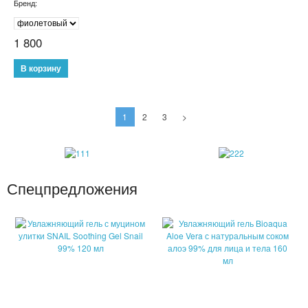
Бренд:
ДЕТСКИЕ ЧАСЫ С GPS
1 800
УМНЫЕ ЧАСЫ SMART WATCH
POWER BANK (ПОВЕР БАНК)
МИНИ КАМЕРЫ
1
2
3
>
АКСЕССУАРЫ ДЛЯ ТЕЛЕФОНОВ
ПОРТАТИВНЫЕ КОЛОНКИ
Спецпредложения
НАУШНИКИ
ТВ ПРИСТАВКИ
КАРАОКЕ МИКРОФОНЫ
ОЧКИ ВИРТУАЛЬНОЙ РЕАЛЬНОСТИ