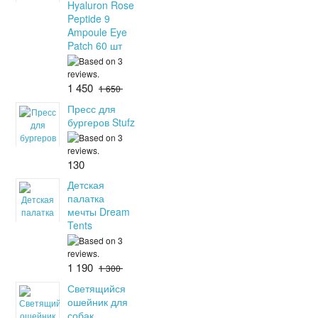
Hyaluron Rose
Peptide 9
Ampoule Eye
Patch 60 шт
1 450
1 650
Пресс для
бургеров Stufz
130
Детская
палатка
мечты Dream
Tents
1 190
1 300
Светящийся
ошейник для
собак