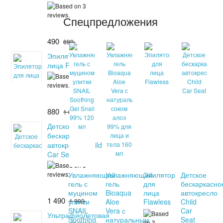
Спецпредложения
490
690
Эпилятор для
лица Flawless
880
1 080
Детское
бескаркасное
автокресло Child
Car Seat
Увлажняющий
Увлажняющий
Эпилятор
Детское
гель с
гель
для
бескаркасно
муцином
Bioaqua
лица
автокресло
1 490
улитки
1 990
Aloe
Flawless
Child
SNAIL
Vera с
Car
Ультрафиолетовая
Soothing
натуральным
Seat