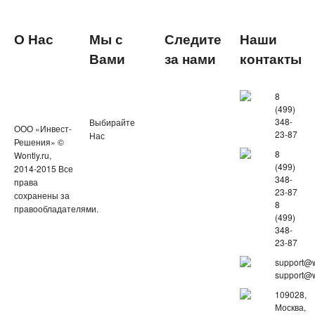
О Нас
Мы с
Следите
Наши
Вами
за нами
контакты
8
(499)
348-
Выбирайте
ООО «Инвест-
23-87
Нас
Решения» ©
8
Wontly.ru,
(499)
2014-2015 Все
348-
права
23-87
сохранены за
8
правообладателями.
(499)
348-
23-87
support@w
support@w
109028,
Москва,