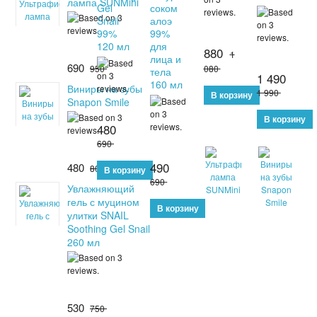
лампа SUNMini
Gel
соком
Snail
алоэ
99%
99%
120 мл
для
880
1
лица и
690
950
080
тела
1 490
160 мл
Виниры на зубы
1 990
Snapon Smile
480
690
490
480
800
690
Увлажняющий
гель с муцином
улитки SNAIL
Soothing Gel Snail
260 мл
530
750