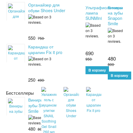
Органайзер для
Ультрафиолетовая
Виниры
обуви Shoes Under
лампа
на зубы
SUNMini
Snapon
Smile
550
750
Карандаш от
царапин Fix it pro
690
480
950
800
250
490
Бестселлеры
Виниры на
зубы Snapon
Smile
480
800