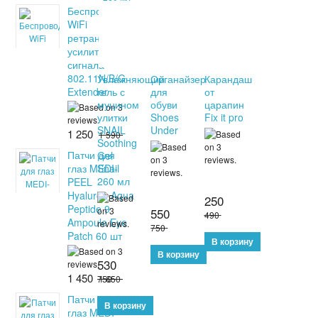
Беспроводной
WiFi
ретранслятор
усилитель
сигнала
802.11N/B/G
Увлажняющий
Органайзер
Карандаш
Extender
гель с
для
от
муцином
обуви
царапин
улитки
Shoes
Fix it pro
SNAIL
Under
1 250
1 590
Soothing
Патчи для
Gel
глаз MEDI-
Snail
260 мл
PEEL
Hyaluron Aqua
250
Peptide 9
550
490
Ampoule Eye
750
Patch 60 шт
530
1 450
750
1 650
Патчи для
глаз MEDI-