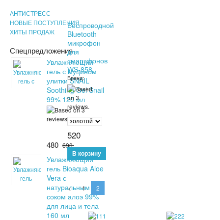
АНТИСТРЕСС
НОВЫЕ ПОСТУПЛЕНИЯ
Беспроводной
ХИТЫ ПРОДАЖ
Bluetooth
микрофон
Спецпредложения
для
смартфонов
Увлажняющий
WS-858
гель с муцином
Бренд:
улитки SNAIL
Soothing Gel Snail
99% 120 мл
520
480
690
Увлажняющий
гель Bioaqua Aloe
Vera с
натуральным
<
1
2
соком алоэ 99%
для лица и тела
160 мл