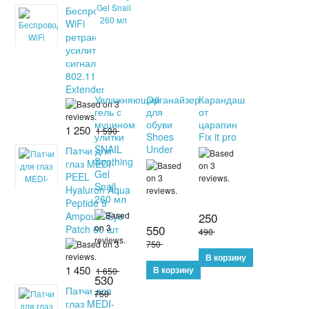
Беспроводной
WiFi
ретранслятор
усилитель
сигнала
802.11N/B/G
Extender
Увлажняющий
Органайзер
Карандаш
гель с
для
от
муцином
обуви
царапин
1 250
1 590
улитки
Shoes
Fix it pro
SNAIL
Under
Патчи для
Soothing
глаз MEDI-
Gel
PEEL
Snail
Hyaluron Aqua
260 мл
Peptide 9
Ampoule Eye
250
550
Patch 60 шт
490
750
1 450
1 650
530
Патчи для
750
глаз MEDI-