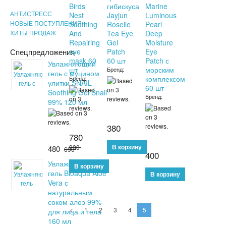
Birds
гибискуса
Marine
АНТИСТРЕСС
Nest
Jayjun
Luminous
НОВЫЕ ПОСТУПЛЕНИЯ
Soothing
Roselle
Pearl
ХИТЫ ПРОДАЖ
And
Tea Eye
Deep
Repairing
Gel
Moisture
Спецпредложения
eye
Patch
Eye
mask,60
60 шт
Patch с
Увлажняющий
шт
морским
Бренд:
гель с муцином
комплексом
Бренд:
улитки SNAIL
60 шт
Soothing Gel Snail
Бренд:
99% 120 мл
380
780
990
480
690
400
Увлажняющий
гель Bioaqua Aloe
Vera с
натуральным
соком алоэ 99%
<
1
2
3
4
5
для лица и тела
160 мл