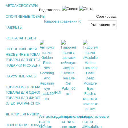
АВТОАКСЕССУАРЫ
Вид товаров:
СПОРТИВНЫЕ ТОВАРЫ
Сортировка:
Товаров в сравнении (0)
ГАДЖЕТЫ
КОЖГАЛАНТЕРЕЯ
SALE
SALE
SALE
3D СВЕТИЛЬНИКИ
НЕОБЫЧНЫЕ ТОВАРЫ!!!
ТОВАРЫ ДЛЯ ДЕТЕЙ
ПОДАРКИ И СУВЕНИРЫ
НАРУЧНЫЕ ЧАСЫ
ТОВАРЫ ИЗ ТЕЛЕМАГАЗИНА
ТОВАРЫ ДЛЯ ОДНОСТРАНИЧНИКОВ
ТОВАРЫ ДЛЯ ЖИВОТНЫХ
ЭЛЕКТРОТРАНСПОРТ
ДЕТСКИЕ ИГРУШКИ
Антиоксидантные
Гидрогелевые
Гидрогелевые
патчи
патчи с
патчи
НОВОГОДНИЕ ТОВАРЫ
Golden
цветами
JMsolution