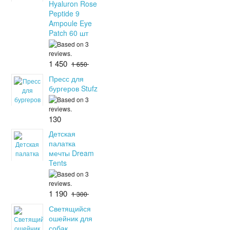
Hyaluron Rose
Peptide 9
Ampoule Eye
Patch 60 шт
1 450
1 650
Пресс для
бургеров Stufz
130
Детская
палатка
мечты Dream
Tents
1 190
1 300
Светящийся
ошейник для
собак