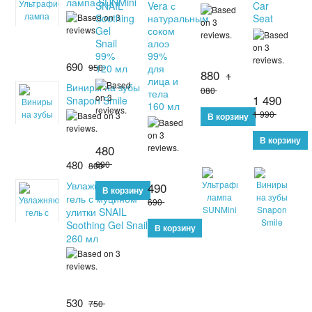
лампа SUNMini
SNAIL
Vera с
Car
Soothing
натуральным
Seat
Gel
соком
Snail
алоэ
99%
99%
690
950
120 мл
для
880
1
лица и
Виниры на зубы
080
тела
1 490
Snapon Smile
160 мл
1 990
480
480
690
800
Увлажняющий
490
гель с муцином
690
улитки SNAIL
Soothing Gel Snail
260 мл
530
750