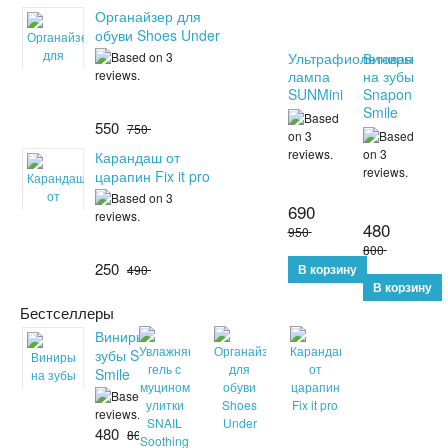
Органайзер для
обуви Shoes Under
Ультрафиолетовая
Виниры
лампа
на зубы
SUNMini
Snapon
Smile
550
750
Карандаш от
царапин Fix it pro
690
480
950
800
250
490
Бестселлеры
Виниры на
зубы Snapon
Smile
480
800