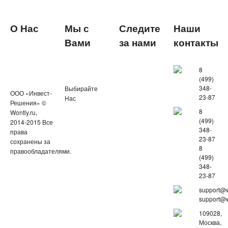
О Нас
Мы с
Следите
Наши
Вами
за нами
контакты
8
(499)
348-
Выбирайте
ООО «Инвест-
23-87
Нас
Решения» ©
8
Wontly.ru,
(499)
2014-2015 Все
348-
права
23-87
сохранены за
8
правообладателями.
(499)
348-
23-87
support@w
support@w
109028,
Москва,