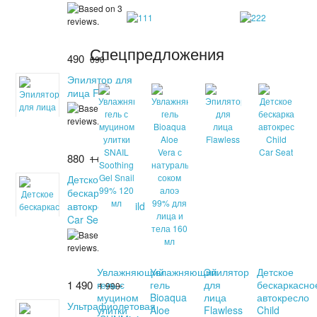
Спецпредложения
490
690
Эпилятор для
лица Flawless
880
1 080
Детское
бескаркасное
автокресло Child
Car Seat
Увлажняющий
Увлажняющий
Эпилятор
Детское
1 490
гель с
гель
для
бескаркасно
1 990
муцином
Bioaqua
лица
автокресло
Ультрафиолетовая
улитки
Aloe
Flawless
Child