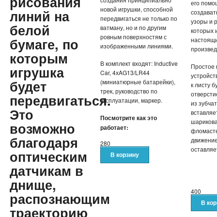
рисования
его пом
новой игрушки, способной
линий на
создават
передвигаться не только по
узоры и 
белой
ватману, но и по другим
которых 
ровным поверхностям с
бумаге, по
настоящ
изображенными линиями.
произвед
которым
В комплект входят: Inductive
Простое 
игрушка
Car, 4хAG13/LR44
устройст
будет
(миниатюрные батарейки),
к листу б
трек, руководство по
отверсти
передвигаться.
эксплуатации, маркер.
из зубчат
Это
вставляе
Посмотрите как это
шарикова
возможно
работает:
фломасте
благодаря
движение
280
оставляе
оптическим
датчикам в
днище,
400
распознающим
траекторию