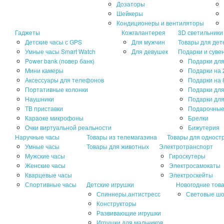
Дозаторы
Шейкеры
Кондиционеры и вентиляторы
Гаджеты
Кожгалантерея
3D светильники
Детские часы с GPS
Для мужчин
Товары для дет
Умные часы Smart Watch
Для девушек
Подарки и суве
Power bank (повер банк)
Подарки для
Мини камеры
Подарки на 
Аксессуары для телефонов
Подарки на 
Портативные колонки
Подарки дл
Наушники
Подарки для
ТВ приставки
Подарочные
Караоке микрофоны
Брелки
Очки виртуальной реальности
Бижутерия
Наручные часы
Товары из телемагазина
Товары для одност
Умные часы
Товары для животных
Электротранспорт
Мужские часы
Гироскутеры
Женские часы
Электросамокаты
Кварцевые часы
Электроскейты
Спортивные часы
Детские игрушки
Новогодние тов
Спиннеры,антистресс
Световые ш
Конструкторы
Развивающие игрушки
Игрушки для мальчиков