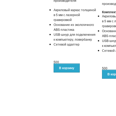
производителя
произво
Акриловый каркас толщиной
Комплек
в 5 мм с лазерной
Акриловы
гравировкой
в 5 мм с 
Основание из экологичного
гравиров
ABS-пластика
Основани
USB-шнур для подключения
ABS-плас
к компьютеру, повербанку
USB-шнур
Сетевой адаптер
к компью
Сетевой 
500
500