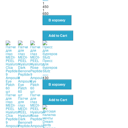
1
450
1
650
Пресс
для
бургеров
Stufz
130
Патчи
Патчи
для
Патчи
для
глаз
для
глаз
MEDI-
глаз
MEDI-
PEEL
MEDI-
PEEL
Hyaluron
PEEL
Hyaluron
Cica
Hyaluron
Rose
Peptide
Dark
Peptide
9
Benone
9
Ampoule
Peptide
Ampoule