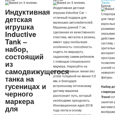
Travel
Бренд:
Индуктивная детская
Индуктивная
игрушка Inductive Car –
Спирогра
детская
отличный подарок для
для твор
маленьких автолюбителей.
взрослых
игрушка
Машинка длиной 7 см,
развивае
Inductive
сделанная из качественного
оказыва
пластика, металла и резины,
действие
Tank –
имеет одну необычную
систему,
набор,
особенность: способность
зрительн
ездить по маршруту,
восприят
состоящий
заданному самим ребенком
простран
из
с помощью специального
позволяе
маркера. Нарисуйте на
усилий с
самодвижущегося
ватмане плавные линии без
невероят
углов толщиной не менее 0,5
танка на
фигуры.
мм, и благодаря
гусеницах и
встроенному оптическому
Набор дл
датчику машинка
черного
спирогра
распознает путь, который
Travel
соч
маркера
необходимо преодолеть.
занятия 
Инновационная идея 2018
для
математи
года легла в основу
воображе
создания принципиально