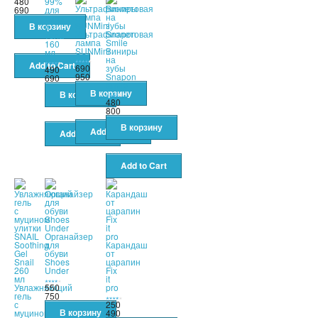
480
99%
690
для
лица
и
Ультрафиолетовая
тела
лампа
160
SUNMini
Виниры
мл
на
690
зубы
490
950
Snapon
690
Smile
480
800
Органайзер
для
Карандаш
обуви
от
Shoes
царапин
Under
Fix
it
Увлажняющий
550
pro
гель
750
с
250
муцином
490