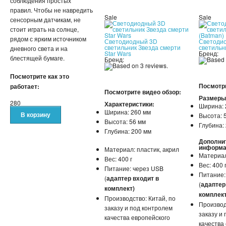
соблюдения простых
правил. Чтобы не навредить
Sale
Sale
сенсорным датчикам, не
стоит играть на солнце,
рядом с ярким источником
Светодиодный 3D
Светоди
светильник Звезда смерти
светильн
дневного света и на
Star Wars
Бренд:
блестящей бумаге.
Бренд:
Посмотрите как это
Посмотри
работает:
Посмотрите видео обзор:
Размеры
280
Характеристики:
Ширина: 
Ширина: 260 мм
Высота: 
Высота: 56 мм
Глубина:
Глубина: 200 мм
Дополни
информа
Материал: пластик, акрил
Материал
Вес: 400 г
Вес: 400 
Питание: через USB
Питание:
(
адаптер входит
в
(
адаптер
комплект)
комплект
Производство: Китай, по
Производ
заказу и под контролем
заказу и
качества европейского
качества