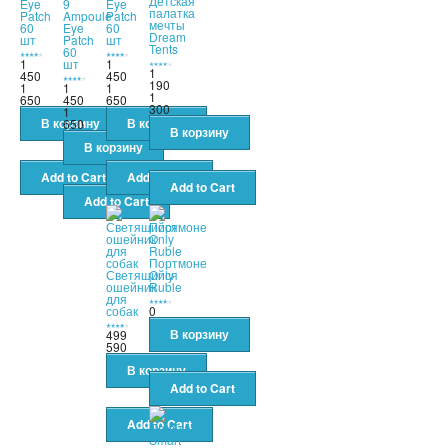
Детская
Eye
9
Eye
палатка
Patch
Ampoule
Patch
мечты
60
Eye
60
Dream
шт
Patch
шт
Tents
60
1
шт
1
1
450
450
190
1
1
1
1
650
450
650
300
1
650
Портмоне
Светящийся
Only
ошейник
Ruble
для
собак
0
499
590