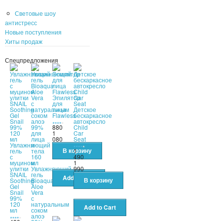
Световые шоу
антистресс
Новые поступления
Хиты продаж
Спецпредложения
Эпилятор
для
лица
Детское
Flawless
бескаркасное
автокресло
880
Child
1
Car
080
Seat
Увлажняющий
гель
1
с
490
муцином
1
улитки
Увлажняющий
990
SNAIL
гель
Soothing
Bioaqua
Gel
Aloe
Snail
Vera
99%
с
120
натуральным
мл
соком
алоэ