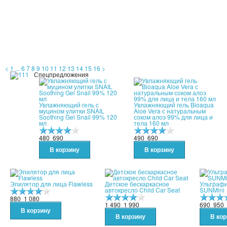
<
1
...
6
7
8
9
10
11
12
13
14
15
16
>
Спецпредложения
Увлажняющий гель с
Увлажняющий гель Bioaqua
муцином улитки SNAIL
Aloe Vera с натуральным
Soothing Gel Snail 99% 120
соком алоэ 99% для лица и
мл
тела 160 мл
480
690
490
690
Эпилятор для лица Flawless
Детское бескаркасное
Ультраф
автокресло Child Car Seat
SUNMini
880
1 080
1 490
1 990
690
950