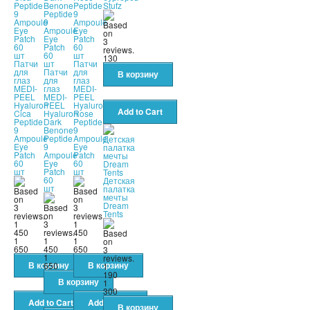
Stufz
130
Патчи
Патчи
для
Патчи
для
глаз
для
глаз
MEDI-
глаз
MEDI-
PEEL
MEDI-
PEEL
Hyaluron
PEEL
Hyaluron
Cica
Hyaluron
Rose
Peptide
Dark
Peptide
9
Benone
9
Ampoule
Peptide
Ampoule
Eye
9
Eye
Patch
Ampoule
Patch
60
Eye
60
шт
Patch
шт
60
Детская
шт
палатка
мечты
Dream
Tents
1
1
450
450
1
1
1
650
450
650
1
650
1
190
1
300