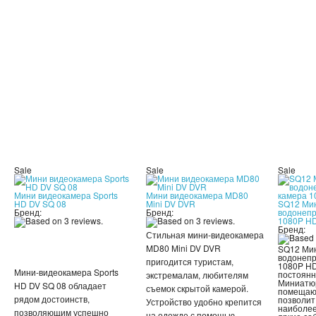
Sale
Sale
Sale
Мини видеокамера Sports
Мини видеокамера MD80
HD DV SQ 08
Mini DV DVR
SQ12 Ми
Бренд:
Бренд:
водонеп
1080P H
Бренд:
Стильная мини-видеокамера
MD80 Mini DV DVR
SQ12 Ми
водонеп
пригодится туристам,
1080P HD
Мини-видеокамера Sports
постоян
экстремалам, любителям
Миниатюр
HD DV SQ 08 обладает
съемок скрытой камерой.
помещающ
рядом достоинств,
позволит
Устройство удобно крепится
наиболее
позволяющим успешно
на одежде с помощью