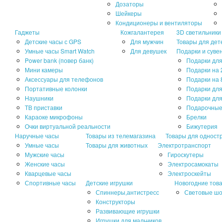
Дозаторы
Шейкеры
Кондиционеры и вентиляторы
Гаджеты
Кожгалантерея
3D светильники
Детские часы с GPS
Для мужчин
Товары для дет
Умные часы Smart Watch
Для девушек
Подарки и суве
Power bank (повер банк)
Подарки для
Мини камеры
Подарки на 
Аксессуары для телефонов
Подарки на 
Портативные колонки
Подарки дл
Наушники
Подарки для
ТВ приставки
Подарочные
Караоке микрофоны
Брелки
Очки виртуальной реальности
Бижутерия
Наручные часы
Товары из телемагазина
Товары для одност
Умные часы
Товары для животных
Электротранспорт
Мужские часы
Гироскутеры
Женские часы
Электросамокаты
Кварцевые часы
Электроскейты
Спортивные часы
Детские игрушки
Новогодние тов
Спиннеры,антистресс
Световые ш
Конструкторы
Развивающие игрушки
Игрушки для мальчиков