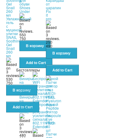
для
Карандаш
обуви
от
Shoes
царапин
Under
Fix
it
Увлажняющий
pro
гель
с
муцином
улитки
550
SNAIL
750
Soothing
250
Gel
490
Snail
260
мл
Бестселлеры
530
750
Виниры
на
зубы
Беспроводной
Snapon
WiFi
Smile
ретранслятор
усилитель
сигнала
802.11N/B/G
Extender
Патчи
480
для