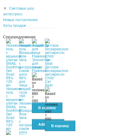
Световые шоу
антистресс
Новые поступления
Хиты продаж
Спецпредложения
Эпилятор
для
лица
Детское
Flawless
бескаркасное
автокресло
Child
Car
Seat
Увлажняющий
гель
880
с
1
муцином
080
улитки
Увлажняющий
SNAIL
гель
1
Soothing
Bioaqua
490
Gel
Aloe
1
Snail
Vera
990
99%
с
120
натуральным
мл
соком
алоэ