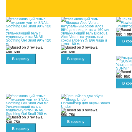
Эпилятор
Увлажняющий гель с
Увлажняющий гель Bioaqua
880
1 08
муцином улитки SNAIL
Aloe Vera с натуральным
Soothing Gel Snail 99% 120
соком алоэ 99% для лица и
мл
тела 160 мл
480
690
490
690
Ультраф
SUNMini
690
950
Органайзер для обуви Shoes
Увлажняющий гель с
Under
муцином улитки SNAIL
Soothing Gel Snail 260 мл
550
750
530
750