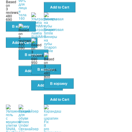
99%
для
лица
и
тела
480
160
690
мл
Ультрафиолетовая
лампа
SUNMini
Виниры
на
зубы
490
Snapon
690
Smile
690
950
480
800
Органайзер