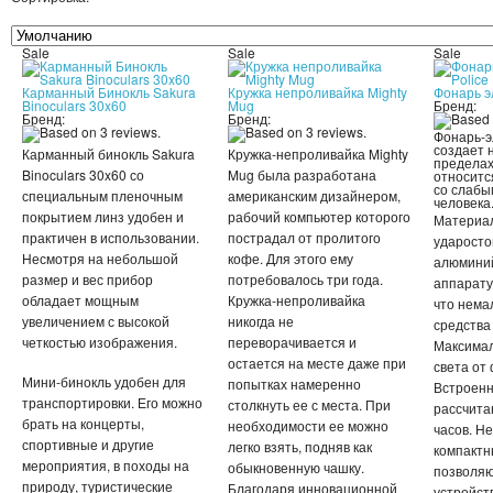
Sale
Sale
Sale
Карманный Бинокль Sakura
Кружка непроливайка Mighty
Фонарь э
Binoculars 30x60
Mug
Бренд:
Бренд:
Бренд:
Фонарь-э
создает 
Карманный бинокль Sakura
Кружка-непроливайка Mighty
пределах
Binoculars 30x60 со
Mug была разработана
относитс
со слабы
специальным пленочным
американским дизайнером,
человека
покрытием линз удобен и
рабочий компьютер которого
Материал
практичен в использовании.
пострадал от пролитого
ударосто
Несмотря на небольшой
кофе. Для этого ему
алюминий
размер и вес прибор
потребовалось три года.
аппарату
обладает мощным
Кружка-непроливайка
что нема
увеличением с высокой
никогда не
средства
четкостью изображения.
переворачивается и
Максимал
остается на месте даже при
света от 
Мини-бинокль удобен для
попытках намеренно
Встроенн
транспортировки. Его можно
столкнуть ее с места. При
рассчита
брать на концерты,
необходимости ее можно
часов. Н
спортивные и другие
легко взять, подняв как
компакт
мероприятия, в походы на
обыкновенную чашку.
позволяю
природу, туристические
Благодаря инновационной
устройст