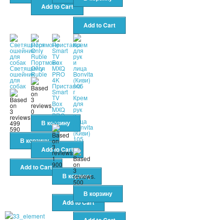
Портмоне
Светящийся
Only
ошейник
Ruble
для
собак
Приставка
Smart
TV
Крем
Box
для
MXQ
рук
0
PRO
и
4K
лица
499
Bonvita
590
(Киви)
105
г
1
900
500