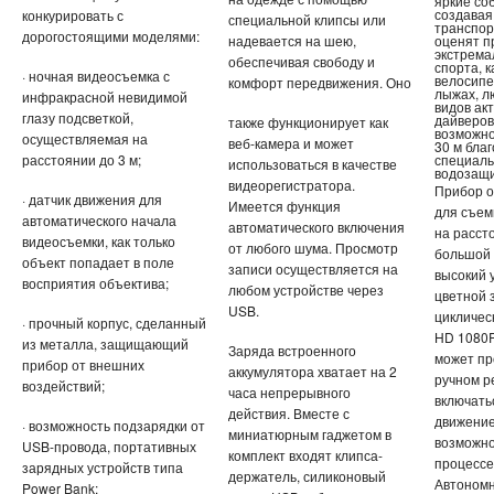
яркие со
создавая
конкурировать с
специальной клипсы или
транспор
дорогостоящими моделями:
надевается на шею,
оценят 
экстрема
обеспечивая свободу и
спорта, 
· ночная видеосъемка с
велосипе
комфорт передвижения. Оно
лыжах, л
инфракрасной невидимой
видов ак
глазу подсветкой,
дайверов
также функционирует как
возможно
осуществляемая на
веб-камера и может
30 м бла
расстоянии до 3 м;
специал
использоваться в качестве
водозащи
видеорегистратора.
Прибор о
· датчик движения для
Имеется функция
для съем
автоматического начала
автоматического включения
на расст
видеосъемки, как только
от любого шума. Просмотр
большой 
объект попадает в поле
записи осуществляется на
высокий 
восприятия объектива;
любом устройстве через
цветной 
USB.
циклическ
· прочный корпус, сделанный
HD 1080P
из металла, защищающий
Заряда встроенного
может пр
прибор от внешних
аккумулятора хватает на 2
ручном р
воздействий;
часа непрерывного
включать
действия. Вместе с
движение
· возможность подзарядки от
миниатюрным гаджетом в
возможно
USB-провода, портативных
комплект входят клипса-
процессе
зарядных устройств типа
держатель, силиконовый
Автоном
Power Bank;