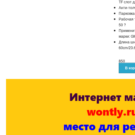
TF слот 
Анти-толч
Парковка
Рабочая 
50 ?
Применит
марки: G
Длина шн
60cm/23.6
850