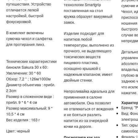
путешествия. Устройство
технологии Smartgrip
сумочке 
отличается легкой
поставленная на стол
Чехол, и
настройкой, быстрой
кружка образует вакуумный
приспосо
фокусировкой.
замок.
ношения 
быстрого
В комплект включены
Изделие подходит для
случае в
сумочка-чехол и салфетка
напитков любой
непредви
для протирания линз.
температуры, выполнено из
прочного, не выделяющего
Детально
токсических веществ
управлен
Технические характеристики
пищевого пластика,
абсолютн
бинокля Sakura 30 x 60:
оснащено крышкой с
владельц
Увеличение: 30 * 60
надежным клапаном, имеет
глубоко 
Обзор: 7,2 ° ; 126м/1000м
двойные стенки.
заднюю ч
Диаметр объектива : прибл.
что искл
2.3cm
Непроливайка идеальна для
нажатие.
Размер в сложенном виде :
применения в салоне
прибл. 9 * 6 * 4 см
Характер
автомобиля. Она позволит
Бренд: "
Размер максимальный: 9 *
не отвлекаться от вождения
Вид: Фон
10,5 * 4 см
и не бояться разлить
электро
Вес изделия : 163 г
напиток из-за очередной
Тип: скр
кочки на дороге.
Цвет: черный
самообо
Фонарь: 
Посмотрите как это