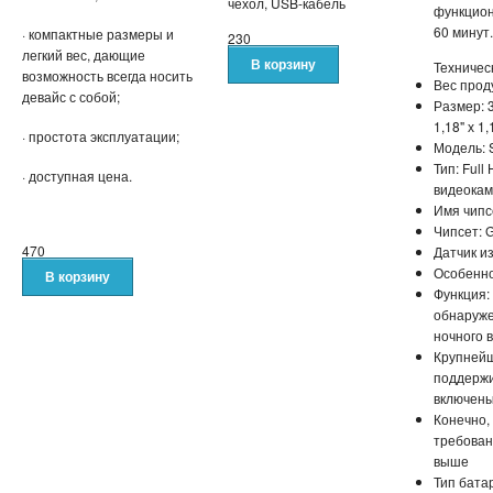
чехол, USB-кабель
функцион
60 минут.
· компактные размеры и
230
легкий вес, дающие
Техничес
возможность всегда носить
Вес прод
девайс с собой;
Размер: 3
1,18" х 1,
· простота эксплуатации;
Модель: 
Тип: Ful
· доступная цена.
видеокам
Имя чипс
Чипсет: 
470
Датчик и
Особенно
Функция:
обнаруже
ночного 
Крупней
поддержи
включены
Конечно,
требован
выше
Тип бата