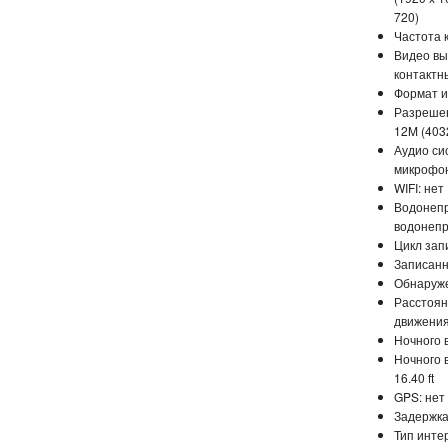
720)
Частота к
Видео вы
контактн
Формат и
Разреше
12M (403
Аудио си
микрофон
WIFI: нет
Водонепр
водонеп
Цикл зап
Записанн
Обнаруже
Расстоян
движения: 
Ночного 
Ночного 
16.40 ft
GPS: нет
Задержка
Тип инте