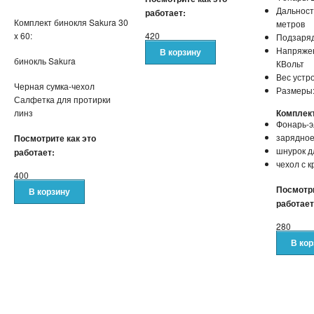
Дальност
работает:
Комплект бинокля Sakura 30
метров
x 60:
420
Подзаряд
Напряжен
бинокль Sakura
КВольт
Вес устро
Черная сумка-чехол
Размеры:
Салфетка для протирки
линз
Комплек
Фонарь-э
зарядное
Посмотрите как это
шнурок д
работает:
чехол с 
400
Посмотри
работает
280