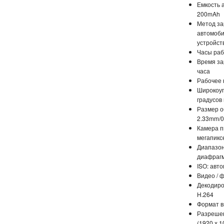
Емкость 
200mAh
Метод за
автомоби
устройст
Часы раб
Время за
часа
Рабочее 
Широкоуг
градусов
Размер о
2.33mm/0
Камера п
мегапикс
Диапазон
диафрагм
ISO: авт
Видео / ф
Декодиро
H.264
Формат в
Разрешен
(1920 x 1