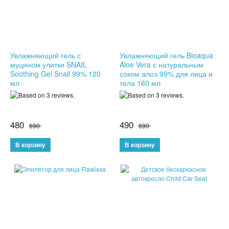
КОЖГАЛАНТЕРЕЯ
ДЛЯ МУЖЧИН
Увлажняющий гель с
Увлажняющий гель Bioaqua
ДЛЯ ДЕВУШЕК
муцином улитки SNAIL
Aloe Vera с натуральным
Soothing Gel Snail 99% 120
соком алоэ 99% для лица и
мл
тела 160 мл
3D СВЕТИЛЬНИКИ
НЕОБЫЧНЫЕ ТОВАРЫ!!!
480
490
690
690
ТОВАРЫ ДЛЯ ДЕТЕЙ
ПОДАРКИ И СУВЕНИРЫ
ПОДАРКИ ДЛЯ ДЕВУШЕК
ПОДАРКИ НА 23 ФЕВРАЛЯ
ПОДАРКИ НА 8 МАРТА