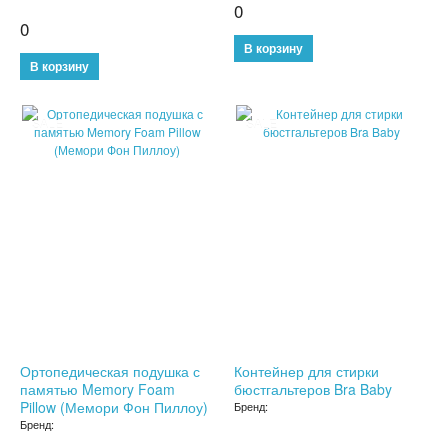
0
0
ТРЕНАЖЕРЫ
ХОЗТОВАРЫ
ЗОНТЫ
SALE
SALE
ТОВАРЫ ДЛЯ КУХНИ
ТЕРМОСЫ
ТЕРМОКРУЖКИ
ТОВАРЫ ДЛЯ САДА
ОСВЕЩЕНИЕ
Ортопедическая подушка с
Контейнер для стирки
ОХЛАЖДАЮЩИЕ СТАКАНЫ
памятью Memory Foam
бюстгальтеров Bra Baby
Pillow (Мемори Фон Пиллоу)
Бренд:
Бренд:
ШЛАНГИ XHOSE