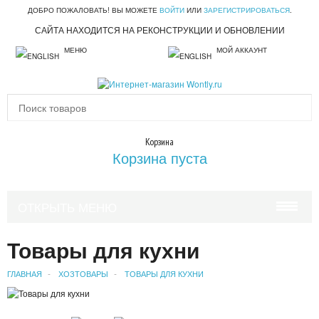
ДОБРО ПОЖАЛОВАТЬ! ВЫ МОЖЕТЕ
ВОЙТИ
ИЛИ
ЗАРЕГИСТРИРОВАТЬСЯ
.
САЙТА НАХОДИТСЯ НА РЕКОНСТРУКЦИИ И ОБНОВЛЕНИИ
МЕНЮ
МОЙ АККАУНТ
Корзина
Корзина пуста
ОТКРЫТЬ МЕНЮ
КРАСОТА И ЗДОРОВЬЕ
Товары для кухни
УХОД ЗА ВОЛОСАМИ
ГЛАВНАЯ
ХОЗТОВАРЫ
ТОВАРЫ ДЛЯ КУХНИ
УХОД ЗА ЛИЦОМ