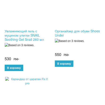
КОНСТРУКТОРЫ
РАЗВИВАЮЩИЕ ИГРУШКИ
ИГРУШКИ ДЛЯ МАЛЬЧИКОВ
Увлажняющий гель с
Органайзер для обуви Shoes
муцином улитки SNAIL
Under
Soothing Gel Snail 260 мл
ИНТЕРАКТИВНЫЕ ИГРУШКИ
ИНТЕРАКТИВНЫЕ КОПИЛКИ
550
750
530
750
ИГРУШКИ ДЛЯ ДЕВОЧЕК
СПИННЕРЫ
НОВОГОДНИЕ ТОВАРЫ
СВЕТОВЫЕ ШОУ
АНТИСТРЕСС