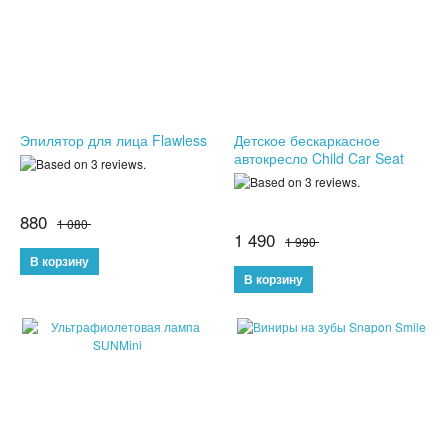
ПОДАРКИ ДЛЯ МУЖЧИН
ПОДАРКИ ДЛЯ ДЕТЕЙ
ПОДАРОЧНЫЕ НАБОРЫ
Эпилятор для лица Flawless
Детское бескаркасное
автокресло Child Car Seat
БРЕЛКИ
БИЖУТЕРИЯ
880
1 080
1 490
1 990
НАРУЧНЫЕ ЧАСЫ
УМНЫЕ ЧАСЫ
МУЖСКИЕ ЧАСЫ
ЖЕНСКИЕ ЧАСЫ
КВАРЦЕВЫЕ ЧАСЫ