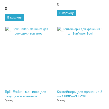
0
БУТЫЛКИ ДЛЯ ВОДЫ
0
ЛАНЧ БОКСЫ ДЛЯ ЕДЫ
ДОЗАТОРЫ
SALE
SALE
ШЕЙКЕРЫ
КОНДИЦИОНЕРЫ И ВЕНТИЛЯТОРЫ
АВТОАКСЕССУАРЫ
АВТОЭЛЕКТРОНИКА
ВИДЕОРЕГИСТРАТОРЫ
Split-Ender - машинка для
Контейнеры для хранения 3
АНТИБЛИКОВЫЕ ОЧКИ
секущихся кончиков
шт Sunflower Bowl
Бренд:
Бренд:
АНТИДОЖДЬ