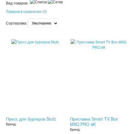
Вид товаров:
ПАТЧИ
Товаров в сравнении (0)
КОСМЕТИЧЕКСКИЕ МАСКИ
Сортировка:
КОРЕЙСКАЯ КОСМЕТИКА
SALE
SALE
КОСМЕТИЧКИ
МАСКИ ОТ ЧЕРНЫХ ТОЧЕК
ПУЗЫРЬКОВЫЕ МАСКИ
ТКАНЕВЫЕ МАСКИ
СКРАБЫ
МИЦЕЛЛЯРНАЯ ВОДА
Пресс для бургеров Stufz
Приставка Smart TV Box
MXQ PRO 4K
Бренд:
ПЕНКИ ДЛЯ УМЫВАНИЯ
Бренд: