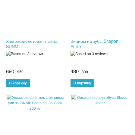
СПОРТИВНЫЕ ЧАСЫ
ТОВАРЫ ИЗ ТЕЛЕМАГАЗИНА
ТОВАРЫ ДЛЯ ОДНОСТРАНИЧНИКОВ
Ультрафиолетовая лампа
Виниры на зубы Snapon
SUNMini
Smile
ТОВАРЫ ДЛЯ ЖИВОТНЫХ
ЭЛЕКТРОТРАНСПОРТ
690
480
950
800
ГИРОСКУТЕРЫ
ЭЛЕКТРОСАМОКАТЫ
ЭЛЕКТРОСКЕЙТЫ
ДЕТСКИЕ ИГРУШКИ
СПИННЕРЫ,АНТИСТРЕСС