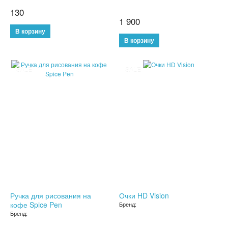
130
СЫВОРОТКА ДЛЯ ЛИЦА
1 900
ЗЕРКАЛО С LED ПОДСВЕТКОЙ
КРЕМ ДЛЯ ЛИЦА
SALE
SALE
КОСМЕТИКА BIOAQUA
УХОД ЗА РУКАМИ И НОГАМИ
УХОД ЗА ТЕЛОМ
СРЕДСТВА ДЛЯ ДЕПИЛЯЦИИ И ЭПИЛЯЦИИ
МАССАЖЕРЫ
Ручка для рисования на
КОРРЕКТИРУЮЩЕЕ БЕЛЬЕ
Очки HD Vision
кофе Spice Pen
Бренд:
Бренд:
СРЕДСТВА ДЛЯ ПОХУДЕНИЯ