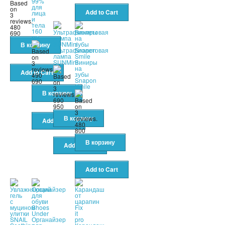
99%
для
лица
и
тела
480
160
690
мл
Ультрафиолетовая
лампа
SUNMini
Виниры
на
зубы
490
Snapon
690
Smile
690
950
480
800
Органайзер