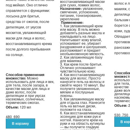
восстанавливающей маски
волос и л
под мейкап. Оно отлично
для сухих, ломких волос.
Назначение:
увлажнение,
макияж, 
справляется с функциями:
смягчение, успокоение,
депиляци
питание, тонизирование,
лосьона для бритья,
укрепление
бальзам 
средства от ожогов, после
Применение:
борется 
1. Как увлажняющий крем
депиляции, от укусов
или маску. В гель можно
кожи, зу
москитов, увлажняющей
добавлять разные масла и
накладывать на лицо.
Обладает
маски для лица и волос,
Напитывает кожу влагой,
противов
успокаивает ее, убирает
восстанавливающего крема
раздражения и шелушения,
ранозаж
после долгого пребывания
разглаживает и придает
противоо
необыкновенную мягкость.
на солнце.
2. Как увлажняющую базу
для макияжа.
3. Как крем после бритья.
Отлично успокаивает
чувствительную кожу.
Способо
Способов применения
4. Как восстанавливающую
множест
множество:
Можно
маску для волос. Просто
использов
использовать для лица и век,
нанесите гель на волосы и
для тела,
для тела, после загара, в
смойте через 10 минут. Вы
качестве
качестве маски для лица и
получите увлажненные,
даже вол
даже волос, после
мягкие и послушные
депиляци
депиляции и при укусах
локоны.
насекомы
насекомых, солнечных,
5. Как увлажняющую маску
термичес
термических ожогах.
для отдыха глаз. Нанесите
Объем:
2
гель на ватные диски,
Объем:
120 мл
положите на глаза.
6. Как восстанавливающую
530
750
эссенцию для кожи рук и
480
690
ногтей. Нанесите крем на
руки и на область кутикулы
— вы получите гладкую