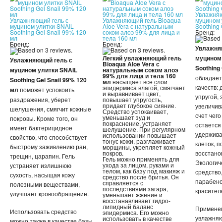
Увлажняю
Увлажняющий гель с
Увлажняющий гель Bioaqua
муцином 
муцином улитки SNAIL
Aloe Vera с натуральным
Soothing 
Soothing Gel Snail 99% 120
соком алоэ 99% для лица и
Бренд:
мл
тела 160 мл
Бренд:
Бренд:
Увлажня
Легкий увлажняющий гель
муцином
Увлажняющий гель с
Bioaqua Aloe Vera с
Soothing 
муцином улитки SNAIL
натуральным соком алоэ
99% для лица и тела 160
обладает
Soothing Gel Snail 99% 120
мл
насыщает все слои
качеств:
эпидермиса влагой, смягчает
мл
поможет успокоить
и выравнивает цвет,
упругой, 
раздражения, уберет
повышает упругость,
придает глубокое сияние.
увеличива
шелушения, смягчит кожные
Средство успокаивает,
счет чег
уменьшает зуд и
покровы. Кроме того, он
покраснение, устраняет
остается 
имеет бактерицидное
шелушение. При регулярном
удержива
использовании повышает
свойство, что способствует
тонус кожи, разглаживает
клеток, п
быстрому заживлению ран,
морщины, укрепляет кожный
покров.
восстано
трещин, царапин. Гель
Гель можно применять для
Экологич
ухода за лицом, руками и
устраняет излишнюю
телом, как базу под макияж и
средство
сухость, насыщая кожу
средство после бритья. Он
парабено
справляется с
полезными веществами,
последствиями загара,
красител
улучшает кровообращение.
уменьшает жжение и
восстанавливает гидро-
липидный баланс
Применен
Использовать средство
эпидермиса. Его можно
увлажняю
использовать в качестве
можно также в качестве базы