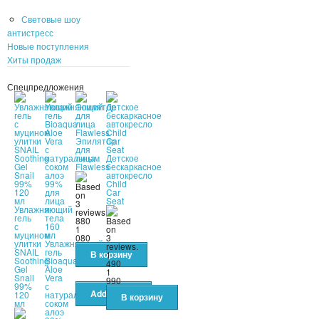
Световые шоу
антистресс
Новые поступления
Хиты продаж
Спецпредложения
Эпилятор
для
лица
Детское
Flawless
бескаркасное
автокресло
Child
Car
Seat
Увлажняющий
гель
880
с
1
муцином
080
улитки
Увлажняющий
SNAIL
гель
1
Soothing
Bioaqua
490
Gel
Aloe
1
Snail
Vera
990
99%
с
120
натуральным
мл
соком
алоэ