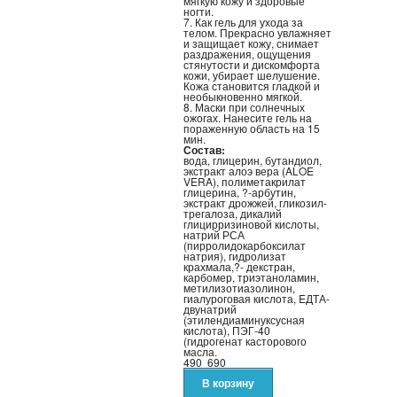
мягкую кожу и здоровые
ногти.
7. Как гель для ухода за
телом. Прекрасно увлажняет
и защищает кожу, снимает
раздражения, ощущения
стянутости и дискомфорта
кожи, убирает шелушение.
Кожа становится гладкой и
необыкновенно мягкой.
8. Маски при солнечных
ожогах. Нанесите гель на
пораженную область на 15
мин.
Состав:
вода, глицерин, бутандиол,
экстракт алоэ вера (ALOE
VERA), полиметакрилат
глицерина, ?-арбутин,
экстракт дрожжей, гликозил-
трегалоза, дикалий
глицирризиновой кислоты,
натрий РСА
(пирролидокарбоксилат
натрия), гидролизат
крахмала,?- декстран,
карбомер, триэтаноламин,
метилизотиазолинон,
гиалуроговая кислота, EДТА-
двунатрий
(этилендиаминуксусная
кислота), ПЭГ-40
(гидрогенат касторового
масла.
490
690