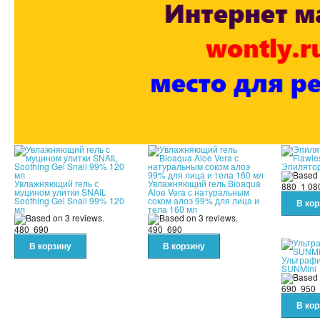
Эпилятор
Увлажняющий гель с
Увлажняющий гель Bioaqua
880
1 08
муцином улитки SNAIL
Aloe Vera с натуральным
Soothing Gel Snail 99% 120
соком алоэ 99% для лица и
мл
тела 160 мл
480
690
490
690
Ультраф
SUNMini
690
950