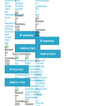
для
Карандаш
обуви
от
Shoes
царапин
Under
Fix
it
Увлажняющий
pro
гель
с
муцином
улитки
550
SNAIL
750
Soothing
250
Gel
490
Snail
260
мл
Бестселлеры
530
750
Виниры
на
зубы
Беспроводной
Snapon
WiFi
Smile
ретранслятор
усилитель
сигнала
802.11N/B/G
Extender
Патчи
480
для