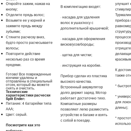
Откройте зажим, нажав на
улучшит 
В комплектацию входят:
кнопку;
стимулир
Отделите прядь волос;
Турмалин
· насадка для удаления
Возьмите ее у корней и
прибора 
волос в ушах/носу с
зажмите прядь между
равномер
дополнительной крышечкой;
зубьями;
структуру
Стяните расческу вниз,
процессе
· насадка для оформления
будто просто расчесываете
производ
висков/усов/бороды;
волосы;
отрицате
Повторите действие
делающи
· щетка для чистки;
несколько раз со время
красивым
прядями.
· инструкция на коробке.
К достои
Готово! Все поврежденные
также от
Прибор сделан из пластика
кончики удалены и
отправлены в специальный
высокого качества.
отсек, который вы можете
* быстрот
Встроенный аккумулятор
снять и очистить.
Технические
долго держит заряд. Мотор
характеристики расчески
* универ
работает достаточно тихо.
Split Ender:
для локон
Питание: 4 батарейки типа
Компактные размеры
длины);
ААА;
позволяют легко разместить
Цвет: серый.
устройство в багаже и взять
* простот
с собой в поездку.
использо
Посмотрите как это
работает: