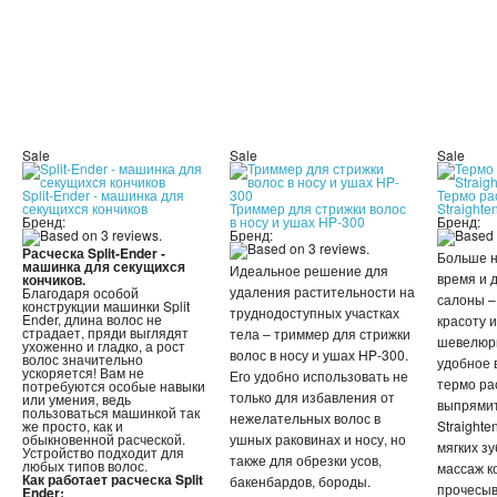
Sale
Sale
Sale
Split-Ender - машинка для
Термо рас
секущихся кончиков
Триммер для стрижки волос
Straighte
Бренд:
в носу и ушах HP-300
Бренд:
Бренд:
Расческа Split-Ender -
Больше н
машинка для секущихся
Идеальное решение для
время и 
кончиков.
удаления растительности на
Благодаря особой
салоны –
конструкции машинки Split
труднодоступных участках
Ender, длина волос не
красоту 
страдает, пряди выглядят
тела – триммер для стрижки
шевелюры
ухоженно и гладко, а рост
волос в носу и ушах HP-300.
волос значительно
удобное 
ускоряется! Вам не
Его удобно использовать не
термо ра
потребуются особые навыки
только для избавления от
или умения, ведь
выпрямит
пользоваться машинкой так
нежелательных волос в
же просто, как и
Straight
обыкновенной расческой.
ушных раковинах и носу, но
мягких з
Устройство подходит для
также для обрезки усов,
любых типов волос.
массаж к
Как работает расческа Split
бакенбардов, бороды.
прочесыв
Ender: