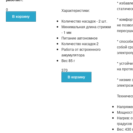
* избавл
статичес
0
Характеристики:
* комфор
Количество насадок - 2 шт.
не позв
Минимальная длина стрижки
пересуши
- 1 мм
Питание автономное
* способ
Количество насадок 2
собой ср
Работа от встроенного
электроп
аккумулятора
Вес 85 г
* устойч
на протя
370
* низкие
электроэ
Техничес
Напряжен
Мощность
Нагрев: о
градусов
Вес: 430 