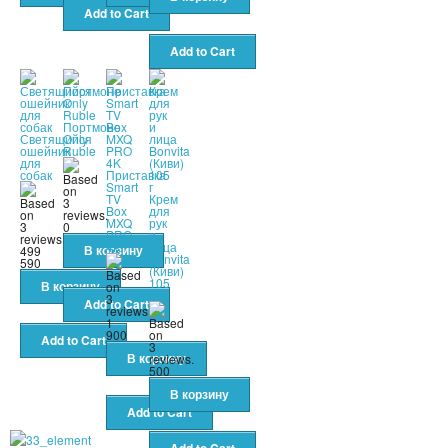
Портмоне
Светящийся
Only
ошейник
Ruble
для
собак
Приставка
Smart
TV
Крем
Box
для
MXQ
рук
0
PRO
и
4K
лица
499
Bonvita
590
(Киви)
105
г
1
900
500