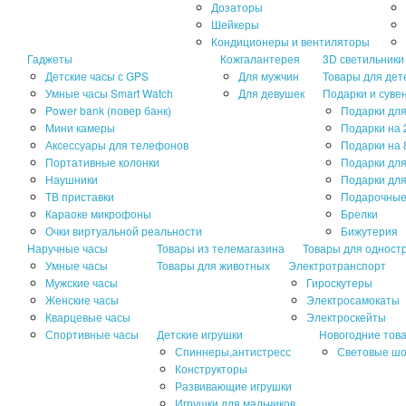
Дозаторы
Шейкеры
Кондиционеры и вентиляторы
Гаджеты
Кожгалантерея
3D светильники
Детские часы с GPS
Для мужчин
Товары для дет
Умные часы Smart Watch
Для девушек
Подарки и суве
Power bank (повер банк)
Подарки для
Мини камеры
Подарки на 
Аксессуары для телефонов
Подарки на 
Портативные колонки
Подарки дл
Наушники
Подарки для
ТВ приставки
Подарочные
Караоке микрофоны
Брелки
Очки виртуальной реальности
Бижутерия
Наручные часы
Товары из телемагазина
Товары для одност
Умные часы
Товары для животных
Электротранспорт
Мужские часы
Гироскутеры
Женские часы
Электросамокаты
Кварцевые часы
Электроскейты
Спортивные часы
Детские игрушки
Новогодние тов
Спиннеры,антистресс
Световые ш
Конструкторы
Развивающие игрушки
Игрушки для мальчиков