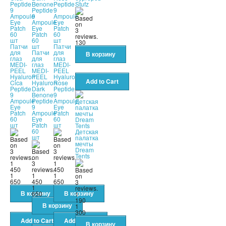
Stufz
130
Патчи
Патчи
для
Патчи
для
глаз
для
глаз
MEDI-
глаз
MEDI-
PEEL
MEDI-
PEEL
Hyaluron
PEEL
Hyaluron
Cica
Hyaluron
Rose
Peptide
Dark
Peptide
9
Benone
9
Ampoule
Peptide
Ampoule
Eye
9
Eye
Patch
Ampoule
Patch
60
Eye
60
шт
Patch
шт
60
Детская
шт
палатка
мечты
Dream
Tents
1
1
450
450
1
1
1
650
450
650
1
650
1
190
1
300