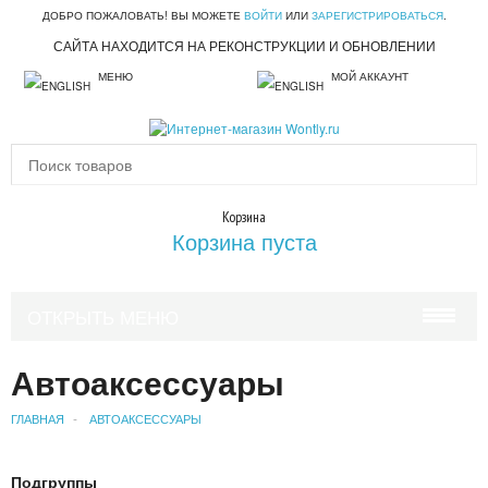
ДОБРО ПОЖАЛОВАТЬ! ВЫ МОЖЕТЕ
ВОЙТИ
ИЛИ
ЗАРЕГИСТРИРОВАТЬСЯ
.
САЙТА НАХОДИТСЯ НА РЕКОНСТРУКЦИИ И ОБНОВЛЕНИИ
МЕНЮ
МОЙ АККАУНТ
Корзина
Корзина пуста
ОТКРЫТЬ МЕНЮ
КРАСОТА И ЗДОРОВЬЕ
Автоаксессуары
УХОД ЗА ВОЛОСАМИ
ГЛАВНАЯ
АВТОАКСЕССУАРЫ
УХОД ЗА ЛИЦОМ
Подгруппы