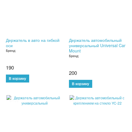
СЫВОРОТКА ДЛЯ ЛИЦА
ЗЕРКАЛО С LED ПОДСВЕТКОЙ
КРЕМ ДЛЯ ЛИЦА
Держатель в авто на гибкой
Держатель автомобильный
оси
универсальный Universal Car
КОСМЕТИКА BIOAQUA
Mount
Бренд:
Бренд:
УХОД ЗА РУКАМИ И НОГАМИ
190
200
УХОД ЗА ТЕЛОМ
СРЕДСТВА ДЛЯ ДЕПИЛЯЦИИ И ЭПИЛЯЦИИ
МАССАЖЕРЫ
SALE
SALE
КОРРЕКТИРУЮЩЕЕ БЕЛЬЕ
СРЕДСТВА ДЛЯ ПОХУДЕНИЯ