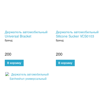
ДЕРЖАТЕЛИ ДЛЯ ТЕЛЕФОНОВ
СПОРТИВНЫЕ ТОВАРЫ
ТОВАРЫ ДЛЯ ТУРИЗМА
Держатель автомобильный
Держатель автомобильный
Universal Bracket
Silicone Sucker VCS0103
ТРЕНИРОВОЧНЫЕ МАСКИ
Бренд:
Бренд:
ТОВАРЫ ДЛЯ ФИТНЕСА
200
200
ТОВАРЫ ДЛЯ ТРЕНИРОВОК
ТОВАРЫ ДЛЯ ПЛЯЖА
SALE
НАДУВНОЙ ДИВАН ЛАМЗАК
НАДУВНЫЕ МАТРАСЫ И КРУГИ
ГАДЖЕТЫ