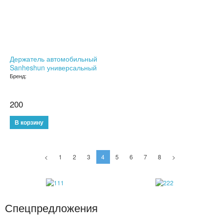
ДЕТСКИЕ ЧАСЫ С GPS
УМНЫЕ ЧАСЫ SMART WATCH
Держатель автомобильный
POWER BANK (ПОВЕР БАНК)
Sanheshun универсальный
Бренд:
МИНИ КАМЕРЫ
200
АКСЕССУАРЫ ДЛЯ ТЕЛЕФОНОВ
ПОРТАТИВНЫЕ КОЛОНКИ
НАУШНИКИ
<
1
2
3
4
5
6
7
8
>
ТВ ПРИСТАВКИ
КАРАОКЕ МИКРОФОНЫ
Спецпредложения
ОЧКИ ВИРТУАЛЬНОЙ РЕАЛЬНОСТИ