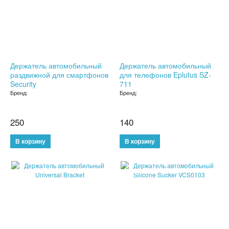
БУТЫЛКИ ДЛЯ ВОДЫ
ЛАНЧ БОКСЫ ДЛЯ ЕДЫ
ДОЗАТОРЫ
Держатель автомобильный
Держатель автомобильный
раздвижной для смартфонов
для телефонов Eplutus SZ-
ШЕЙКЕРЫ
Security
711
Бренд:
Бренд:
КОНДИЦИОНЕРЫ И ВЕНТИЛЯТОРЫ
250
140
АВТОАКСЕССУАРЫ
АВТОЭЛЕКТРОНИКА
SALE
SALE
ВИДЕОРЕГИСТРАТОРЫ
АНТИБЛИКОВЫЕ ОЧКИ
АНТИДОЖДЬ