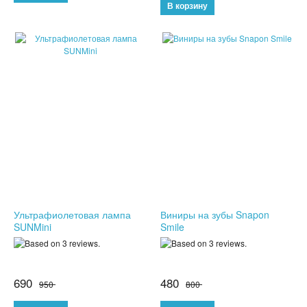
СПОРТИВНЫЕ ЧАСЫ
ТОВАРЫ ИЗ ТЕЛЕМАГАЗИНА
ТОВАРЫ ДЛЯ ОДНОСТРАНИЧНИКОВ
ТОВАРЫ ДЛЯ ЖИВОТНЫХ
ЭЛЕКТРОТРАНСПОРТ
ГИРОСКУТЕРЫ
ЭЛЕКТРОСАМОКАТЫ
Ультрафиолетовая лампа
Виниры на зубы Snapon
SUNMini
Smile
ЭЛЕКТРОСКЕЙТЫ
ДЕТСКИЕ ИГРУШКИ
690
480
950
800
СПИННЕРЫ,АНТИСТРЕСС