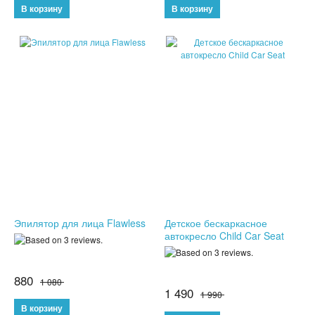
ПОДАРКИ ДЛЯ МУЖЧИН
ПОДАРКИ ДЛЯ ДЕТЕЙ
ПОДАРОЧНЫЕ НАБОРЫ
БРЕЛКИ
БИЖУТЕРИЯ
НАРУЧНЫЕ ЧАСЫ
УМНЫЕ ЧАСЫ
Эпилятор для лица Flawless
Детское бескаркасное
автокресло Child Car Seat
МУЖСКИЕ ЧАСЫ
880
ЖЕНСКИЕ ЧАСЫ
1 080
1 490
1 990
КВАРЦЕВЫЕ ЧАСЫ