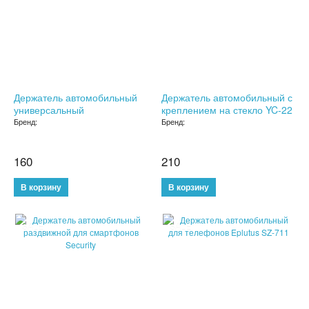
ТРЕНАЖЕРЫ
ХОЗТОВАРЫ
ЗОНТЫ
Держатель автомобильный
Держатель автомобильный с
универсальный
креплением на стекло YC-22
ТОВАРЫ ДЛЯ КУХНИ
Бренд:
Бренд:
ТЕРМОСЫ
160
210
ТЕРМОКРУЖКИ
ТОВАРЫ ДЛЯ САДА
SALE
SALE
ОСВЕЩЕНИЕ
ОХЛАЖДАЮЩИЕ СТАКАНЫ
ШЛАНГИ XHOSE