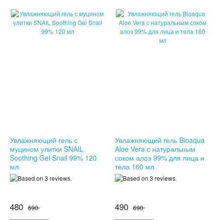
КОЖГАЛАНТЕРЕЯ
ДЛЯ МУЖЧИН
ДЛЯ ДЕВУШЕК
3D СВЕТИЛЬНИКИ
НЕОБЫЧНЫЕ ТОВАРЫ!!!
ТОВАРЫ ДЛЯ ДЕТЕЙ
Увлажняющий гель с
Увлажняющий гель Bioaqua
муцином улитки SNAIL
Aloe Vera с натуральным
ПОДАРКИ И СУВЕНИРЫ
Soothing Gel Snail 99% 120
соком алоэ 99% для лица и
мл
тела 160 мл
ПОДАРКИ ДЛЯ ДЕВУШЕК
ПОДАРКИ НА 23 ФЕВРАЛЯ
480
490
690
690
ПОДАРКИ НА 8 МАРТА