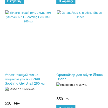
КОНСТРУКТОРЫ
РАЗВИВАЮЩИЕ ИГРУШКИ
ИГРУШКИ ДЛЯ МАЛЬЧИКОВ
ИНТЕРАКТИВНЫЕ ИГРУШКИ
ИНТЕРАКТИВНЫЕ КОПИЛКИ
ИГРУШКИ ДЛЯ ДЕВОЧЕК
Увлажняющий гель с
Органайзер для обуви Shoes
СПИННЕРЫ
муцином улитки SNAIL
Under
Soothing Gel Snail 260 мл
НОВОГОДНИЕ ТОВАРЫ
СВЕТОВЫЕ ШОУ
550
750
530
750
АНТИСТРЕСС