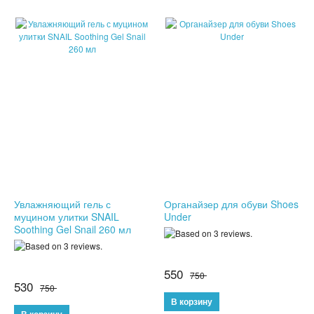
КОНСТРУКТОРЫ
РАЗВИВАЮЩИЕ ИГРУШКИ
ИГРУШКИ ДЛЯ МАЛЬЧИКОВ
ИНТЕРАКТИВНЫЕ ИГРУШКИ
ИНТЕРАКТИВНЫЕ КОПИЛКИ
ИГРУШКИ ДЛЯ ДЕВОЧЕК
Увлажняющий гель с
Органайзер для обуви Shoes
муцином улитки SNAIL
Under
СПИННЕРЫ
Soothing Gel Snail 260 мл
НОВОГОДНИЕ ТОВАРЫ
550
750
СВЕТОВЫЕ ШОУ
530
750
АНТИСТРЕСС