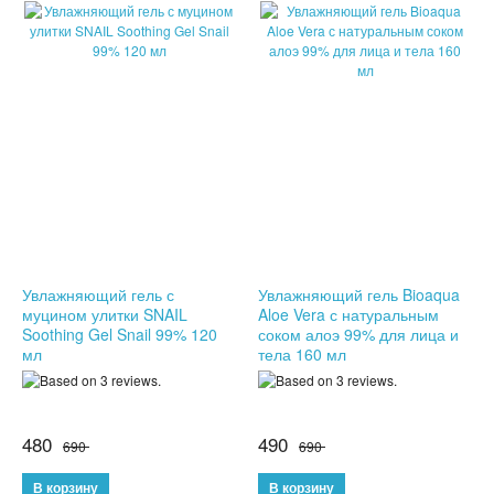
КОЖГАЛАНТЕРЕЯ
ДЛЯ МУЖЧИН
ДЛЯ ДЕВУШЕК
3D СВЕТИЛЬНИКИ
НЕОБЫЧНЫЕ ТОВАРЫ!!!
ТОВАРЫ ДЛЯ ДЕТЕЙ
Увлажняющий гель с
Увлажняющий гель Bioaqua
муцином улитки SNAIL
Aloe Vera с натуральным
Soothing Gel Snail 99% 120
соком алоэ 99% для лица и
ПОДАРКИ И СУВЕНИРЫ
мл
тела 160 мл
ПОДАРКИ ДЛЯ ДЕВУШЕК
ПОДАРКИ НА 23 ФЕВРАЛЯ
480
490
690
690
ПОДАРКИ НА 8 МАРТА