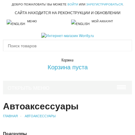
ДОБРО ПОЖАЛОВАТЬ! ВЫ МОЖЕТЕ
ВОЙТИ
ИЛИ
ЗАРЕГИСТРИРОВАТЬСЯ
.
САЙТА НАХОДИТСЯ НА РЕКОНСТРУКЦИИ И ОБНОВЛЕНИИ
МЕНЮ
МОЙ АККАУНТ
Корзина
Корзина пуста
ОТКРЫТЬ МЕНЮ
КРАСОТА И ЗДОРОВЬЕ
Автоаксессуары
УХОД ЗА ВОЛОСАМИ
ГЛАВНАЯ
АВТОАКСЕССУАРЫ
УХОД ЗА ЛИЦОМ
Подгруппы