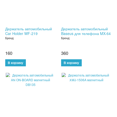
БУТЫЛКИ ДЛЯ ВОДЫ
ЛАНЧ БОКСЫ ДЛЯ ЕДЫ
Держатель автомобильный
Держатель автомобильный
ДОЗАТОРЫ
Car Holder WF-219
Baseus для телефона MX-64
Бренд:
Бренд:
ШЕЙКЕРЫ
160
360
КОНДИЦИОНЕРЫ И ВЕНТИЛЯТОРЫ
АВТОАКСЕССУАРЫ
АВТОЭЛЕКТРОНИКА
SALE
SALE
ВИДЕОРЕГИСТРАТОРЫ
АНТИБЛИКОВЫЕ ОЧКИ
АНТИДОЖДЬ