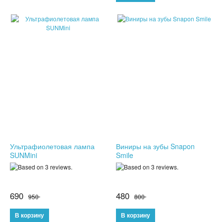
СПОРТИВНЫЕ ЧАСЫ
ТОВАРЫ ИЗ ТЕЛЕМАГАЗИНА
ТОВАРЫ ДЛЯ ОДНОСТРАНИЧНИКОВ
ТОВАРЫ ДЛЯ ЖИВОТНЫХ
ЭЛЕКТРОТРАНСПОРТ
ГИРОСКУТЕРЫ
Ультрафиолетовая лампа
Виниры на зубы Snapon
ЭЛЕКТРОСАМОКАТЫ
SUNMini
Smile
ЭЛЕКТРОСКЕЙТЫ
690
480
ДЕТСКИЕ ИГРУШКИ
950
800
СПИННЕРЫ,АНТИСТРЕСС