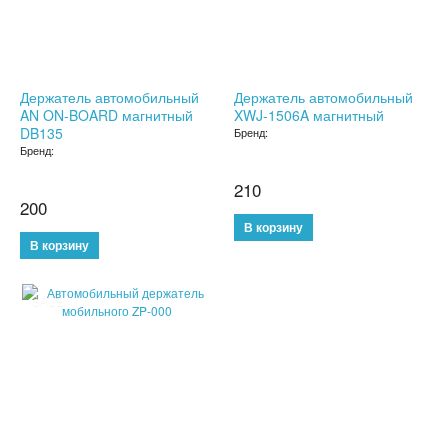
ДЕРЖАТЕЛИ ДЛЯ ТЕЛЕФОНОВ
СПОРТИВНЫЕ ТОВАРЫ
Держатель автомобильный
Держатель автомобильный
AN ON-BOARD магнитный
XWJ-1506A магнитный
ТОВАРЫ ДЛЯ ТУРИЗМА
DB135
Бренд:
Бренд:
ТРЕНИРОВОЧНЫЕ МАСКИ
210
200
ТОВАРЫ ДЛЯ ФИТНЕСА
ТОВАРЫ ДЛЯ ТРЕНИРОВОК
ТОВАРЫ ДЛЯ ПЛЯЖА
SALE
НАДУВНОЙ ДИВАН ЛАМЗАК
НАДУВНЫЕ МАТРАСЫ И КРУГИ
ГАДЖЕТЫ