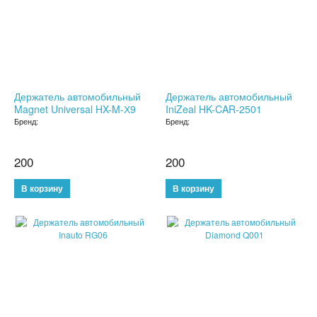
СЫВОРОТКА ДЛЯ ЛИЦА
ЗЕРКАЛО С LED ПОДСВЕТКОЙ
КРЕМ ДЛЯ ЛИЦА
Держатель автомобильный
Держатель автомобильный
Magnet Universal HX-M-Х9
IniZeal HK-CAR-2501
КОСМЕТИКА BIOAQUA
Бренд:
Бренд:
УХОД ЗА РУКАМИ И НОГАМИ
200
200
УХОД ЗА ТЕЛОМ
СРЕДСТВА ДЛЯ ДЕПИЛЯЦИИ И ЭПИЛЯЦИИ
SALE
SALE
МАССАЖЕРЫ
КОРРЕКТИРУЮЩЕЕ БЕЛЬЕ
СРЕДСТВА ДЛЯ ПОХУДЕНИЯ