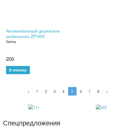
ДЕТСКИЕ ЧАСЫ С GPS
УМНЫЕ ЧАСЫ SMART WATCH
Автомобильный держатель
мобильного ZP-000
POWER BANK (ПОВЕР БАНК)
Бренд:
МИНИ КАМЕРЫ
200
АКСЕССУАРЫ ДЛЯ ТЕЛЕФОНОВ
ПОРТАТИВНЫЕ КОЛОНКИ
НАУШНИКИ
<
1
2
3
4
5
6
7
8
>
ТВ ПРИСТАВКИ
КАРАОКЕ МИКРОФОНЫ
Спецпредложения
ОЧКИ ВИРТУАЛЬНОЙ РЕАЛЬНОСТИ