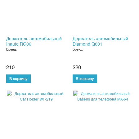
ТРЕНАЖЕРЫ
ХОЗТОВАРЫ
ЗОНТЫ
Держатель автомобильный
Держатель автомобильный
Inauto RG06
Diamond Q001
Бренд:
Бренд:
ТОВАРЫ ДЛЯ КУХНИ
ТЕРМОСЫ
210
220
ТЕРМОКРУЖКИ
ТОВАРЫ ДЛЯ САДА
SALE
SALE
ОСВЕЩЕНИЕ
ОХЛАЖДАЮЩИЕ СТАКАНЫ
ШЛАНГИ XHOSE