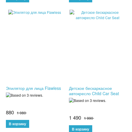
ПОДАРКИ ДЛЯ МУЖЧИН
ПОДАРКИ ДЛЯ ДЕТЕЙ
ПОДАРОЧНЫЕ НАБОРЫ
БРЕЛКИ
БИЖУТЕРИЯ
НАРУЧНЫЕ ЧАСЫ
Эпилятор для лица Flawless
Детское бескаркасное
УМНЫЕ ЧАСЫ
автокресло Child Car Seat
МУЖСКИЕ ЧАСЫ
880
1 080
ЖЕНСКИЕ ЧАСЫ
1 490
1 990
КВАРЦЕВЫЕ ЧАСЫ